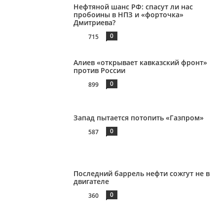
Нефтяной шанс РФ: спасут ли нас
пробоины в НПЗ и «форточка»
Дмитриева?
0
715
Алиев «открывает кавказский фронт»
против России
0
899
Запад пытается потопить «Газпром»
0
587
Последний баррель нефти сожгут не в
двигателе
0
360