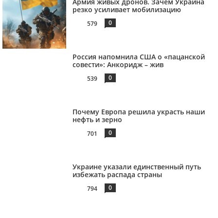
Армия живых дронов. Зачем Украина
резко усиливает мобилизацию
0
579
Россия напомнила США о «пацанской
совести»: Анкоридж – жив
0
539
Почему Европа решила украсть наши
нефть и зерно
0
701
Украине указали единственный путь
избежать распада страны
0
794