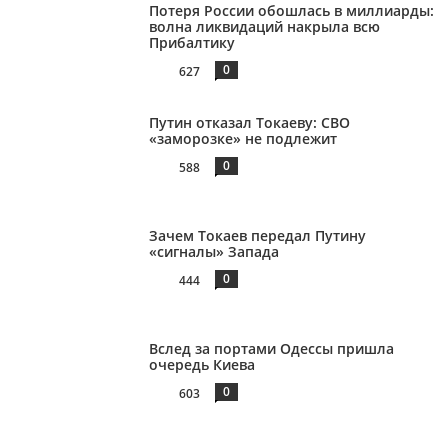
Потеря России обошлась в миллиарды:
волна ликвидаций накрыла всю
Прибалтику
0
627
Путин отказал Токаеву: СВО
«заморозке» не подлежит
0
588
Зачем Токаев передал Путину
«сигналы» Запада
0
444
Вслед за портами Одессы пришла
очередь Киева
0
603