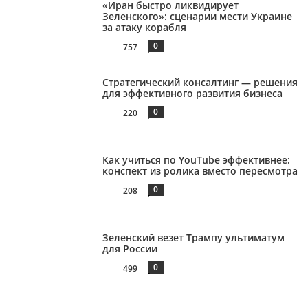
«Иран быстро ликвидирует
Зеленского»: сценарии мести Украине
за атаку корабля
0
757
Стратегический консалтинг — решения
для эффективного развития бизнеса
0
220
Как учиться по YouTube эффективнее:
конспект из ролика вместо пересмотра
0
208
Зеленский везет Трампу ультиматум
для России
0
499