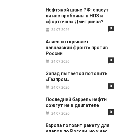
Нефтяной шанс РФ: спасут
ли нас пробоины в НПЗ и
«форточка» Дмитриева?
0
24.07.2026
Алиев «открывает
кавказский фронт» против
России
0
24.07.2026
Запад пытается потопить
«Газпром»
0
24.07.2026
Последний баррель нефти
сожгут не в двигателе
0
24.07.2026
Европа готовит ракету для
ударов по России, но у нас