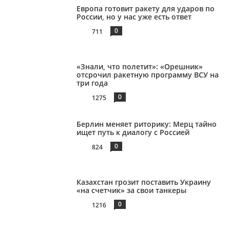
Европа готовит ракету для ударов по
России, но у нас уже есть ответ
0
711
«Знали, что полетит»: «Орешник»
отсрочил ракетную программу ВСУ на
три года
0
1275
Берлин меняет риторику: Мерц тайно
ищет путь к диалогу с Россией
0
824
Казахстан грозит поставить Украину
«на счетчик» за свои танкеры
0
1216