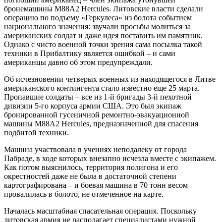
бронемашины M88A2 Hercules. Литовские власти сделали
операцию по подъему «Геркулеса» из болота событием
национального значения: звучали просьбы молиться за
американских солдат и даже идея поставить им памятник.
Однако с чисто военной точки зрения сама посылка такой
техники в Прибалтику является ошибкой – и сами
американцы давно об этом предупреждали.
Об исчезновении четверых военных из находящегося в Литве
американского контингента стало известно еще 25 марта.
Пропавшие солдаты – все из 1-й бригады 3-й пехотной
дивизии 5-го корпуса армии США. Это был экипаж
бронированной гусеничной ремонтно-эвакуационной
машины M88A2 Hercules, предназначенной для спасения
подбитой техники.
Машина участвовала в учениях неподалеку от города
Пабраде, в ходе которых внезапно исчезла вместе с экипажем.
Как потом выяснилось, территория полигона и его
окрестностей даже не была в достаточной степени
картографирована – и боевая машина в 70 тонн весом
провалилась в болото, не отмеченное на карте.
Началась масштабная спасательная операция. Поскольку
литовская армия не располагает специалистами нужной