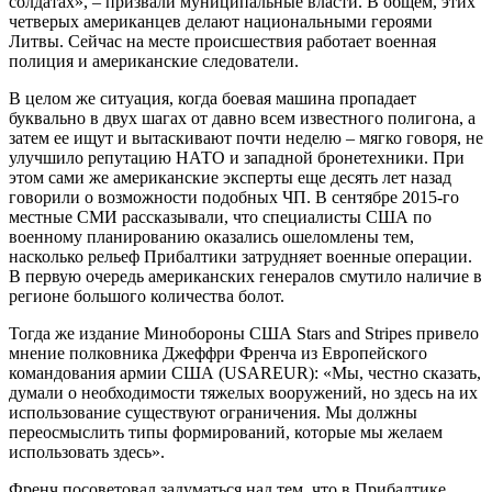
солдатах», – призвали муниципальные власти. В общем, этих
четверых американцев делают национальными героями
Литвы. Сейчас на месте происшествия работает военная
полиция и американские следователи.
В целом же ситуация, когда боевая машина пропадает
буквально в двух шагах от давно всем известного полигона, а
затем ее ищут и вытаскивают почти неделю – мягко говоря, не
улучшило репутацию НАТО и западной бронетехники. При
этом сами же американские эксперты еще десять лет назад
говорили о возможности подобных ЧП. В сентябре 2015-го
местные СМИ рассказывали, что специалисты США по
военному планированию оказались ошеломлены тем,
насколько рельеф Прибалтики затрудняет военные операции.
В первую очередь американских генералов смутило наличие в
регионе большого количества болот.
Тогда же издание Минобороны США Stars and Stripes привело
мнение полковника Джеффри Френча из Европейского
командования армии США (USAREUR): «Мы, честно сказать,
думали о необходимости тяжелых вооружений, но здесь на их
использование существуют ограничения. Мы должны
переосмыслить типы формирований, которые мы желаем
использовать здесь».
Френч посоветовал задуматься над тем, что в Прибалтике