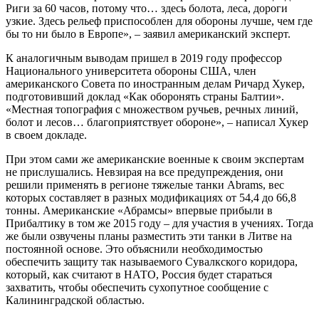
Риги за 60 часов, потому что… здесь болота, леса, дороги
узкие. Здесь рельеф приспособлен для обороны лучше, чем где
бы то ни было в Европе», – заявил американский эксперт.
К аналогичным выводам пришел в 2019 году профессор
Национального университета обороны США, член
американского Совета по иностранным делам Ричард Хукер,
подготовивший доклад «Как оборонять страны Балтии».
«Местная топография с множеством ручьев, речных линий,
болот и лесов… благоприятствует обороне», – написал Хукер
в своем докладе.
При этом сами же американские военные к своим экспертам
не прислушались. Невзирая на все предупреждения, они
решили применять в регионе тяжелые танки Abrams, вес
которых составляет в разных модификациях от 54,4 до 66,8
тонны. Американские «Абрамсы» впервые прибыли в
Прибалтику в том же 2015 году – для участия в учениях. Тогда
же были озвучены планы разместить эти танки в Литве на
постоянной основе. Это объяснили необходимостью
обеспечить защиту так называемого Сувалкского коридора,
который, как считают в НАТО, Россия будет стараться
захватить, чтобы обеспечить сухопутное сообщение с
Калининградской областью.