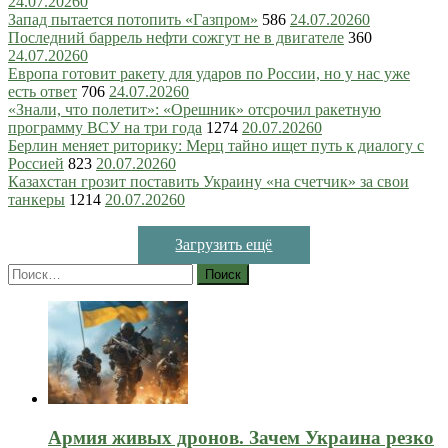
24.07.2026
0
Запад пытается потопить «Газпром»
586
24.07.2026
0
Последний баррель нефти сожгут не в двигателе
360
24.07.2026
0
Европа готовит ракету для ударов по России, но у нас уже
есть ответ
706
24.07.2026
0
«Знали, что полетит»: «Орешник» отсрочил ракетную
программу ВСУ на три года
1274
20.07.2026
0
Берлин меняет риторику: Мерц тайно ищет путь к диалогу с
Россией
823
20.07.2026
0
Казахстан грозит поставить Украину «на счетчик» за свои
танкеры
1214
20.07.2026
0
Загрузить ещё
Найти:
Армия живых дронов. Зачем Украина резко