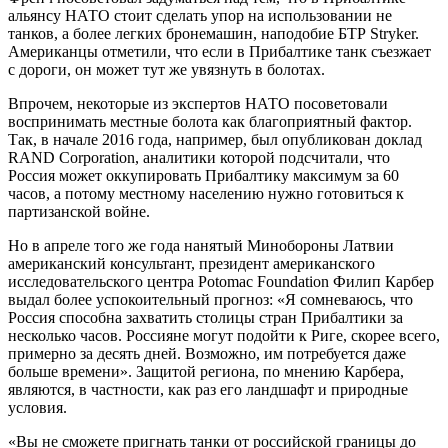
альянсу НАТО стоит сделать упор на использовании не
танков, а более легких бронемашин, наподобие БТР Stryker.
Американцы отметили, что если в Прибалтике танк съезжает
с дороги, он может тут же увязнуть в болотах.
Впрочем, некоторые из экспертов НАТО посоветовали
воспринимать местные болота как благоприятный фактор.
Так, в начале 2016 года, например, был опубликован доклад
RAND Corporation, аналитики которой подсчитали, что
Россия может оккупировать Прибалтику максимум за 60
часов, а потому местному населению нужно готовиться к
партизанской войне.
Но в апреле того же года нанятый Минобороны Латвии
американский консультант, президент американского
исследовательского центра Potomac Foundation Филип Карбер
выдал более успокоительный прогноз: «Я сомневаюсь, что
Россия способна захватить столицы стран Прибалтики за
несколько часов. Россияне могут подойти к Риге, скорее всего,
примерно за десять дней. Возможно, им потребуется даже
больше времени». Защитой региона, по мнению Карбера,
являются, в частности, как раз его ландшафт и природные
условия.
«Вы не сможете пригнать танки от российской границы до