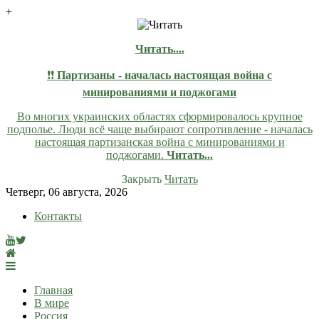
+
Читать....
❗❗
Партизаны - началась настоящая война с
минированиями и поджогами
Во многих украинских областях сформировалось крупное
подполье. Люди всё чаще выбирают сопротивление - началась
настоящая партизанская война с минированиями и
поджогами.
Читать...
Закрыть
Читать
Skip
Четверг, 06 августа, 2026
to
Контакты
content
lentaruss
lentaruss — Новости
Главная
В мире
Россия