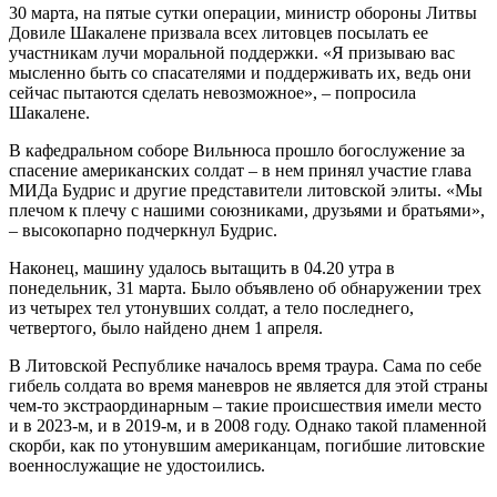
30 марта, на пятые сутки операции, министр обороны Литвы
Довиле Шакалене призвала всех литовцев посылать ее
участникам лучи моральной поддержки. «Я призываю вас
мысленно быть со спасателями и поддерживать их, ведь они
сейчас пытаются сделать невозможное», – попросила
Шакалене.
В кафедральном соборе Вильнюса прошло богослужение за
спасение американских солдат – в нем принял участие глава
МИДа Будрис и другие представители литовской элиты. «Мы
плечом к плечу с нашими союзниками, друзьями и братьями»,
– высокопарно подчеркнул Будрис.
Наконец, машину удалось вытащить в 04.20 утра в
понедельник, 31 марта. Было объявлено об обнаружении трех
из четырех тел утонувших солдат, а тело последнего,
четвертого, было найдено днем 1 апреля.
В Литовской Республике началось время траура. Сама по себе
гибель солдата во время маневров не является для этой страны
чем-то экстраординарным – такие происшествия имели место
и в 2023-м, и в 2019-м, и в 2008 году. Однако такой пламенной
скорби, как по утонувшим американцам, погибшие литовские
военнослужащие не удостоились.