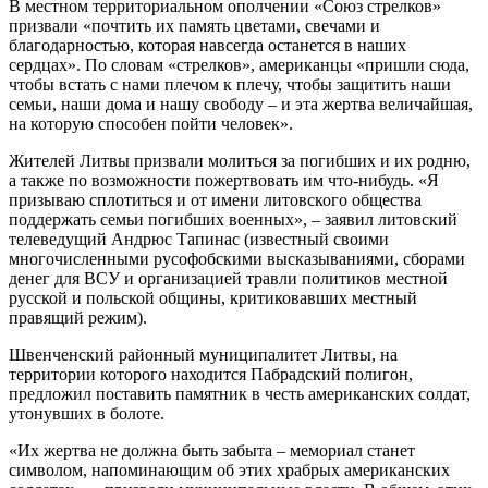
В местном территориальном ополчении «Союз стрелков»
призвали «почтить их память цветами, свечами и
благодарностью, которая навсегда останется в наших
сердцах». По словам «стрелков», американцы «пришли сюда,
чтобы встать с нами плечом к плечу, чтобы защитить наши
семьи, наши дома и нашу свободу – и эта жертва величайшая,
на которую способен пойти человек».
Жителей Литвы призвали молиться за погибших и их родню,
а также по возможности пожертвовать им что-нибудь. «Я
призываю сплотиться и от имени литовского общества
поддержать семьи погибших военных», – заявил литовский
телеведущий Андрюс Тапинас (известный своими
многочисленными русофобскими высказываниями, сборами
денег для ВСУ и организацией травли политиков местной
русской и польской общины, критиковавших местный
правящий режим).
Швенченский районный муниципалитет Литвы, на
территории которого находится Пабрадский полигон,
предложил поставить памятник в честь американских солдат,
утонувших в болоте.
«Их жертва не должна быть забыта – мемориал станет
символом, напоминающим об этих храбрых американских