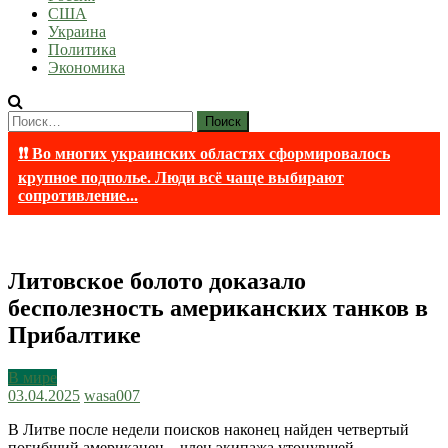
США
Украина
Политика
Экономика
Найти:
❗❗ Во многих украинских областях сформировалось
крупное подполье. Люди всё чаще выбирают
сопротивление...
Литовское болото доказало
бесполезность американских танков в
Прибалтике
В мире
03.04.2025
wasa007
В Литве после недели поисков наконец найден четвертый
погибший американец – член экипажа утонувшей