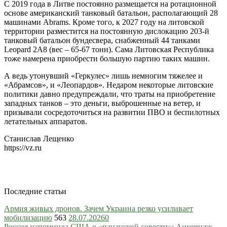
С 2019 года в Литве постоянно размещается на ротационной
основе американский танковый батальон, располагающий 28
машинами Abrams. Кроме того, к 2027 году на литовской
территории разместится на постоянную дислокацию 203-й
танковый батальон бундесвера, снабженный 44 танками
Leopard 2A8 (вес – 65-67 тонн). Сама Литовская Республика
тоже намерена приобрести большую партию таких машин.
А ведь утонувший «Геркулес» лишь немногим тяжелее и
«Абрамсов», и «Леопардов». Недаром некоторые литовские
политики давно предупреждали, что траты на приобретение
западных танков – это деньги, выброшенные на ветер, и
призывали сосредоточиться на развитии ПВО и беспилотных
летательных аппаратов.
Станислав Лещенко
https://vz.ru
Последние статьи
Армия живых дронов. Зачем Украина резко усиливает
мобилизацию
563
28.07.2026
0
Россия напомнила США о «пацанской совести»: Анкоридж –