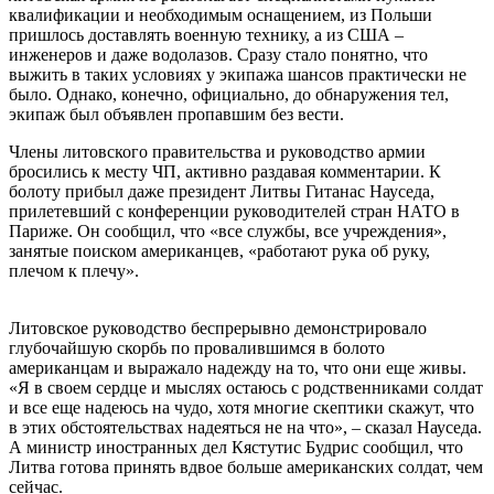
квалификации и необходимым оснащением, из Польши
пришлось доставлять военную технику, а из США –
инженеров и даже водолазов. Сразу стало понятно, что
выжить в таких условиях у экипажа шансов практически не
было. Однако, конечно, официально, до обнаружения тел,
экипаж был объявлен пропавшим без вести.
Члены литовского правительства и руководство армии
бросились к месту ЧП, активно раздавая комментарии. К
болоту прибыл даже президент Литвы Гитанас Науседа,
прилетевший с конференции руководителей стран НАТО в
Париже. Он сообщил, что «все службы, все учреждения»,
занятые поиском американцев, «работают рука об руку,
плечом к плечу».
Литовское руководство беспрерывно демонстрировало
глубочайшую скорбь по провалившимся в болото
американцам и выражало надежду на то, что они еще живы.
«Я в своем сердце и мыслях остаюсь с родственниками солдат
и все еще надеюсь на чудо, хотя многие скептики скажут, что
в этих обстоятельствах надеяться не на что», – сказал Науседа.
А министр иностранных дел Кястутис Будрис сообщил, что
Литва готова принять вдвое больше американских солдат, чем
сейчас.