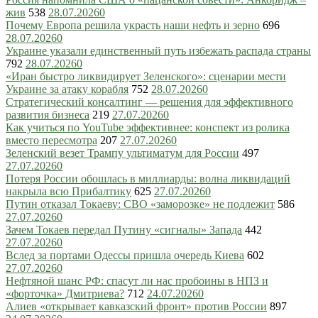
жив
538
28.07.2026
0
Почему Европа решила украсть наши нефть и зерно
696
28.07.2026
0
Украине указали единственный путь избежать распада страны
792
28.07.2026
0
«Иран быстро ликвидирует Зеленского»: сценарии мести
Украине за атаку корабля
752
28.07.2026
0
Стратегический консалтинг — решения для эффективного
развития бизнеса
219
27.07.2026
0
Как учиться по YouTube эффективнее: конспект из ролика
вместо пересмотра
207
27.07.2026
0
Зеленский везет Трампу ультиматум для России
497
27.07.2026
0
Потеря России обошлась в миллиарды: волна ликвидаций
накрыла всю Прибалтику
625
27.07.2026
0
Путин отказал Токаеву: СВО «заморозке» не подлежит
586
27.07.2026
0
Зачем Токаев передал Путину «сигналы» Запада
442
27.07.2026
0
Вслед за портами Одессы пришла очередь Киева
602
27.07.2026
0
Нефтяной шанс РФ: спасут ли нас пробоины в НПЗ и
«форточка» Дмитриева?
712
24.07.2026
0
Алиев «открывает кавказский фронт» против России
897