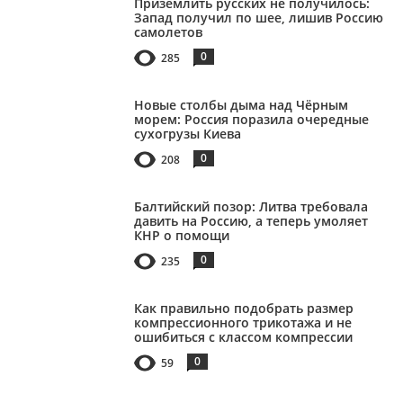
Приземлить русских не получилось:
Запад получил по шее, лишив Россию
самолетов
0
285
Новые столбы дыма над Чёрным
морем: Россия поразила очередные
сухогрузы Киева
0
208
Балтийский позор: Литва требовала
давить на Россию, а теперь умоляет
КНР о помощи
0
235
Как правильно подобрать размер
компрессионного трикотажа и не
ошибиться с классом компрессии
0
59