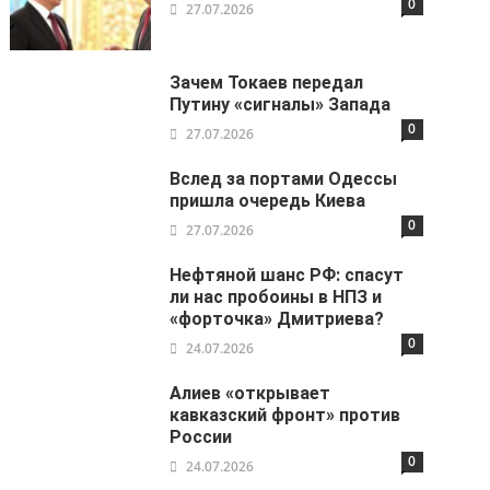
0
27.07.2026
Зачем Токаев передал
Путину «сигналы» Запада
0
27.07.2026
Вслед за портами Одессы
пришла очередь Киева
0
27.07.2026
Нефтяной шанс РФ: спасут
ли нас пробоины в НПЗ и
«форточка» Дмитриева?
0
24.07.2026
Алиев «открывает
кавказский фронт» против
России
0
24.07.2026