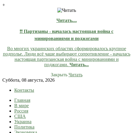
+
Читать....
❗❗
Партизаны - началась настоящая война с
минированиями и поджогами
Во многих украинских областях сформировалось крупное
подполье. Люди всё чаще выбирают сопротивление - началась
настоящая партизанская война с минированиями и
поджогами.
Читать...
Закрыть
Читать
Skip
Суббота, 08 августа, 2026
to
Контакты
content
Главная
lentaruss
lentaruss — Новости
В мире
Россия
США
Украина
Политика
Экономика