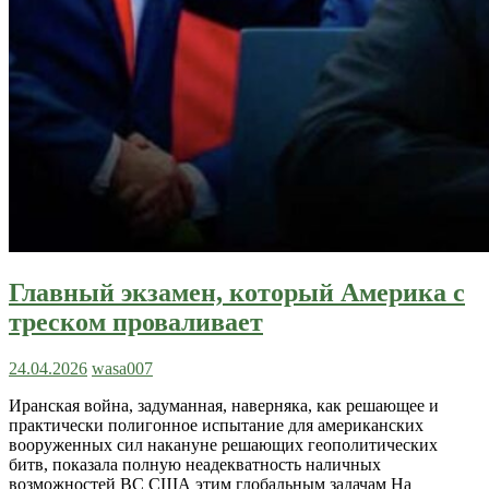
Главный экзамен, который Америка с
треском проваливает
24.04.2026
wasa007
Иранская война, задуманная, наверняка, как решающее и
практически полигонное испытание для американских
вооруженных сил накануне решающих геополитических
битв, показала полную неадекватность наличных
возможностей ВС США этим глобальным задачам На