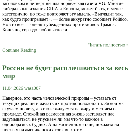
заголовком в четверг вышла норвежская газета VG. Многие
либеральные издания США и Европы, может быть, и менее
категорично, но тоже повторяют эту мысль. «Выглядит так,
как будто проигрывает», — более аккуратно сообщает Politico.
Но это все — оценки убежденных противников Трампа.
Конечно, гораздо любопытнее и
Читать полностью »
Continue Reading
Россия не будет расплачиваться за весь
мир
11.04.2026
wasa007
Наверное, это часть человеческой природы – уставать от
текущих реалий и желать их противоположности. Зимой мы
скучаем по лету, а в июле жалуемся на жару и мечтаем о
прохладе. Спокойная размеренная жизнь заставляет нас
задумываться, не упускаем ли мы что-то важное в
однообразных буднях. А на жизненном этапе, похожем на
поездку на американских горках, хотим,