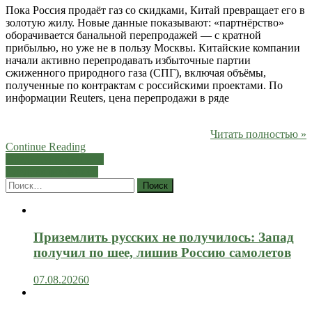
Пока Россия продаёт газ со скидками, Китай превращает его в
золотую жилу. Новые данные показывают: «партнёрство»
оборачивается банальной перепродажей — с кратной
прибылью, но уже не в пользу Москвы. Китайские компании
начали активно перепродавать избыточные партии
сжиженного природного газа (СПГ), включая объёмы,
полученные по контрактам с российскими проектами. По
информации Reuters, цена перепродажи в ряде
Читать полностью »
Continue Reading
Навигация
Предыдущие записи
Следующие записи
по
Найти:
записям
Приземлить русских не получилось: Запад
получил по шее, лишив Россию самолетов
07.08.2026
0