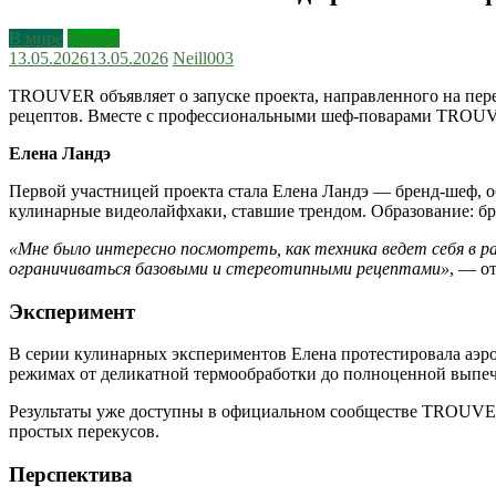
В мире
Россия
13.05.2026
13.05.2026
Neill003
TROUVER объявляет о запуске проекта, направленного на пере
рецептов. Вместе с профессиональными шеф-поварами TROUVE
Елена Ландэ
Первой участницей проекта стала Елена Ландэ — бренд-шеф, о
кулинарные видеолайфхаки, ставшие трендом. Образование: бре
«Мне было интересно посмотреть, как техника ведет себя в р
ограничиваться базовыми и стереотипными рецептами»
, — о
Эксперимент
В серии кулинарных экспериментов Елена протестировала аэр
режимах от деликатной термообработки до полноценной выпечк
Результаты уже доступны в официальном сообществе TROUVER 
простых перекусов.
Перспектива