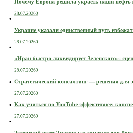
Почему Европа решила украсть наши нефть 
28.07.2026
0
Украине указали единственный путь избежат
28.07.2026
0
«Иран быстро ликвидирует Зеленского»: сце
28.07.2026
0
Стратегический консалтинг — решения для э
27.07.2026
0
Как учиться по YouTube эффективнее: конспе
27.07.2026
0
Зеленский везет Трампу ультиматум для Рос