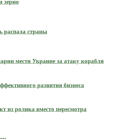
и зерно
ь распада страны
нарии мести Украине за атаку корабля
ффективного развития бизнеса
кт из ролика вместо пересмотра
сии