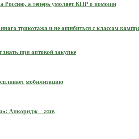
на Россию, а теперь умоляет КНР о помощи
нного трикотажа и не ошибиться с классом компр
 знать при оптовой закупке
усиливает мобилизацию
и»: Анкоридж – жив