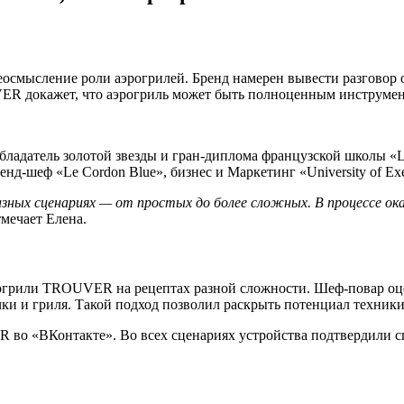
осмысление роли аэрогрилей. Бренд намерен вывести разговор о
R докажет, что аэрогриль может быть полноценным инструмен
бладатель золотой звезды и гран-диплома французской школы «Le
нд-шеф «Le Cordon Blue», бизнес и Маркетинг «University of E
азных сценариях — от простых до более сложных. В процессе ок
тмечает Елена.
огрили TROUVER на рецептах разной сложности. Шеф-повар оцен
и и гриля. Такой подход позволил раскрыть потенциал техники
во «ВКонтакте». Во всех сценариях устройства подтвердили сп