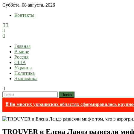
Skip
Суббота, 08 августа, 2026
to
Контакты
content
lentaruss
lentaruss — Новости
Главная
В мире
Россия
США
Украина
Политика
Экономика
Найти:
❗❗ Во многих украинских областях сформировалось крупно
TROUVER и Елена Ландэ развеяли миф о