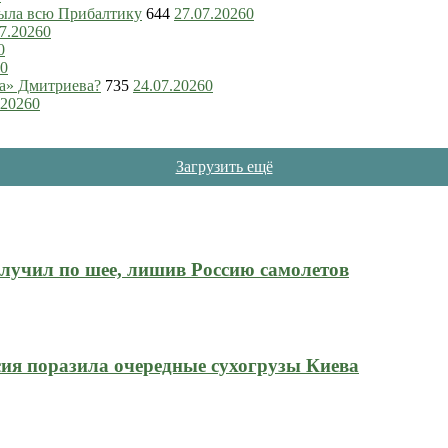
рыла всю Прибалтику
644
27.07.2026
0
7.2026
0
0
0
ка» Дмитриева?
735
24.07.2026
0
.2026
0
Загрузить ещё
олучил по шее, лишив Россию самолетов
ия поразила очередные сухогрузы Киева