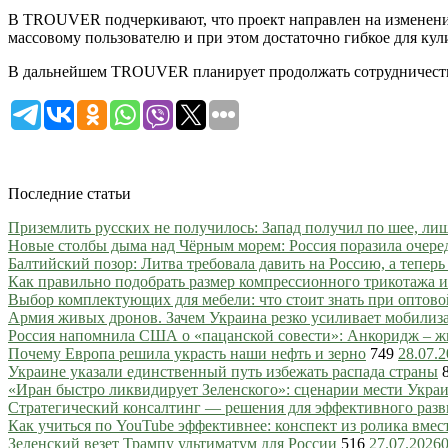
В TROUVER подчеркивают, что проект направлен на изменение
массовому пользователю и при этом достаточно гибкое для ку
В дальнейшем TROUVER планирует продолжать сотрудничество
Последние статьи
Приземлить русских не получилось: Запад получил по шее, ли
Новые столбы дыма над Чёрным морем: Россия поразила очере
Балтийский позор: Литва требовала давить на Россию, а тепер
Как правильно подобрать размер компрессионного трикотажа и
Выбор комплектующих для мебели: что стоит знать при оптово
Армия живых дронов. Зачем Украина резко усиливает мобили
Россия напомнила США о «пацанской совести»: Анкоридж – ж
Почему Европа решила украсть наши нефть и зерно
749
28.07.
Украине указали единственный путь избежать распада страны
«Иран быстро ликвидирует Зеленского»: сценарии мести Украин
Стратегический консалтинг — решения для эффективного разв
Как учиться по YouTube эффективнее: конспект из ролика вмес
Зеленский везет Трампу ультиматум для России
516
27.07.2026