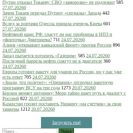
Путин отказал Токаеву: СВО «заморозке» не подлежит
585
27.07.2026
0
Зачем Токаев передал Путину «сигналы» Запада
442
27.07.2026
0
Вслед за портами Одессы пришла очередь Киева
601
27.07.2026
0
Нефтяной шанс РФ: спасут ли нас пробоины в НПЗ и
«форточка» Дмитриева?
711
24.07.2026
0
Алиев «открывает кавказский фронт» против России
896
24.07.2026
0
Запад пытается потопить «Газпром»
585
24.07.2026
0
Последний баррель нефти сожгут не в двигателе
360
24.07.2026
0
Европа готовит ракету для ударов по России, но у нас уже
есть ответ
705
24.07.2026
0
«Знали, что полетит»: «Орешник» отсрочил ракетную
программу ВСУ на три года
1273
20.07.2026
0
Берлин меняет риторику: Мерц тайно ищет путь к диалогу с
Россией
822
20.07.2026
0
Казахстан грозит поставить Украину «на счетчик» за свои
танкеры
1212
20.07.2026
0
Загрузить ещё
Найти: