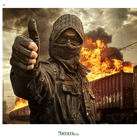
+
Читать....