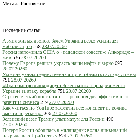
Михаил Ростовский
Последние статьи
Армия живых дронов. Зачем Украина резко усиливает
мобилизацию
558
28.07.2026
0
Россия напомнила США о «пацанской совести»: Анкоридж –
жив
536
28.07.2026
0
Почему Европа решила украсть наши нефть и зерно
695
28.07.2026
0
Украине указали единственный путь избежать распада страны
791
28.07.2026
0
«Иран быстро ликвидирует Зеленского»: сценарии мести
Украине за атаку корабля
751
28.07.2026
0
Стратегический консалтинг — решения для эффективного
развития бизнеса
219
27.07.2026
0
Как учиться по YouTube эффективнее: конспект из ролика
вместо пересмотра
206
27.07.2026
0
Зеленский везет Трампу ультиматум для России
496
27.07.2026
0
Потеря России обошлась в миллиарды: волна ликвидаций
накрыла всю Прибалтику
624
27.07.2026
0