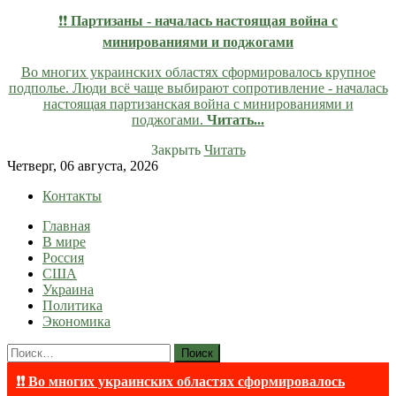
❗❗
Партизаны - началась настоящая война с
минированиями и поджогами
Во многих украинских областях сформировалось крупное
подполье. Люди всё чаще выбирают сопротивление - началась
настоящая партизанская война с минированиями и
поджогами.
Читать...
Закрыть
Читать
Skip
Четверг, 06 августа, 2026
to
Контакты
content
Главная
lentaruss
lentaruss — Новости
В мире
Россия
США
Украина
Политика
Экономика
Найти:
❗❗ Во многих украинских областях сформировалось