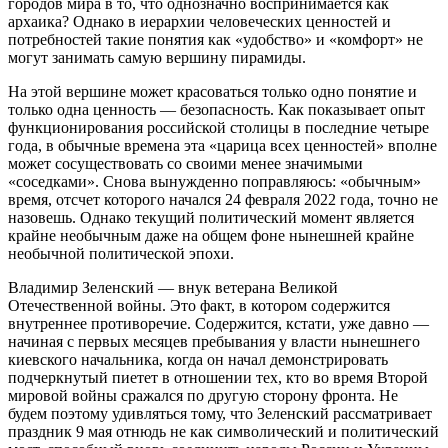
городов мира в то, что однозначно воспринимается как
архаика? Однако в иерархии человеческих ценностей и
потребностей такие понятия как «удобство» и «комфорт» не
могут занимать самую вершину пирамиды.
На этой вершине может красоваться только одно понятие и
только одна ценность — безопасность. Как показывает опыт
функционирования российской столицы в последние четыре
года, в обычные времена эта «царица всех ценностей» вполне
может сосуществовать со своими менее значимыми
«соседками». Снова вынужденно поправляюсь: «обычным»
время, отсчет которого начался 24 февраля 2022 года, точно не
назовешь. Однако текущий политический момент является
крайне необычным даже на общем фоне нынешней крайне
необычной политической эпохи.
Владимир Зеленский — внук ветерана Великой
Отечественной войны. Это факт, в котором содержится
внутреннее противоречие. Содержится, кстати, уже давно —
начиная с первых месяцев пребывания у власти нынешнего
киевского начальника, когда он начал демонстрировать
подчеркнутый пиетет в отношении тех, кто во время Второй
мировой войны сражался по другую сторону фронта. Не
будем поэтому удивляться тому, что Зеленский рассматривает
праздник 9 мая отнюдь не как символический и политический