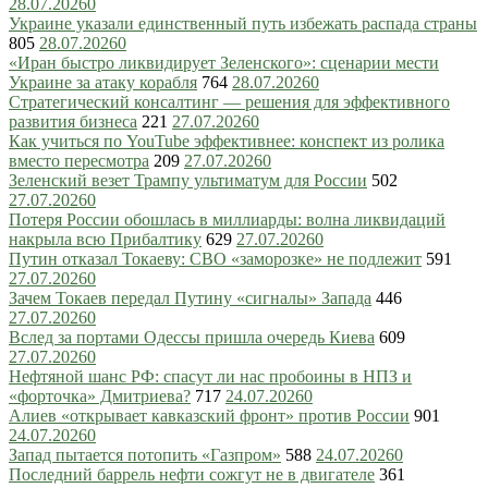
28.07.2026
0
Украине указали единственный путь избежать распада страны
805
28.07.2026
0
«Иран быстро ликвидирует Зеленского»: сценарии мести
Украине за атаку корабля
764
28.07.2026
0
Стратегический консалтинг — решения для эффективного
развития бизнеса
221
27.07.2026
0
Как учиться по YouTube эффективнее: конспект из ролика
вместо пересмотра
209
27.07.2026
0
Зеленский везет Трампу ультиматум для России
502
27.07.2026
0
Потеря России обошлась в миллиарды: волна ликвидаций
накрыла всю Прибалтику
629
27.07.2026
0
Путин отказал Токаеву: СВО «заморозке» не подлежит
591
27.07.2026
0
Зачем Токаев передал Путину «сигналы» Запада
446
27.07.2026
0
Вслед за портами Одессы пришла очередь Киева
609
27.07.2026
0
Нефтяной шанс РФ: спасут ли нас пробоины в НПЗ и
«форточка» Дмитриева?
717
24.07.2026
0
Алиев «открывает кавказский фронт» против России
901
24.07.2026
0
Запад пытается потопить «Газпром»
588
24.07.2026
0
Последний баррель нефти сожгут не в двигателе
361