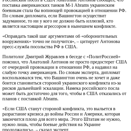
поставка американских танков M-1 Abrams украинским
боевикам стала бы вопиющей провокацией в отношении РФ.
По словам дипломата, если Вашингтон осуществит
задуманное, то ни у кого не должно быть иллюзий, кто
является настоящим агрессором в нынешнем конфликте.
«Оправдать такой шаг аргументами об «оборонительных
вооружениях» точно не получится», – цитирует Антонова
пресс-служба посольства РФ в США.
Политолог Дмитрий Журавлев в беседе с «ПолитРоссией»
пояснил, что Анатолий Антонов не просто предостерег США
от очередной провокации в отношении РФ, а надавил на
слабую точку американцев. По словам эксперта, дипломат
воспользовался тем, что Вашингтон очень не хочет и даже
боится становиться стороной украинского конфликта из-за
рисков дальнейшей эскалации. Намека российского посла
может быть достаточно для того, чтобы в США отказались от
планов с поставкой Abrams.
«Если США станут стороной конфликта, это выльется в
разрастание кризиса до войны России и Америки, которая
закончится плохо для всего мира. Этого Штатам не нужно,
нужно лишь, чтобы боевые действия на Украине
продолжались», – сказал эксперт.