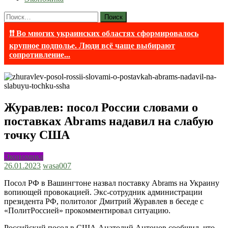
Найти:
❗❗ Во многих украинских областях сформировалось
крупное подполье. Люди всё чаще выбирают
сопротивление...
Журавлев: посол России словами о
поставках Abrams надавил на слабую
точку США
Экономика
26.01.2023
wasa007
Посол РФ в Вашингтоне назвал поставку Abrams на Украину
вопиющей провокацией. Экс-сотрудник администрации
президента РФ, политолог Дмитрий Журавлев в беседе с
«ПолитРоссией» прокомментировал ситуацию.
Российский посол в США Анатолий Антонов сообщил, что