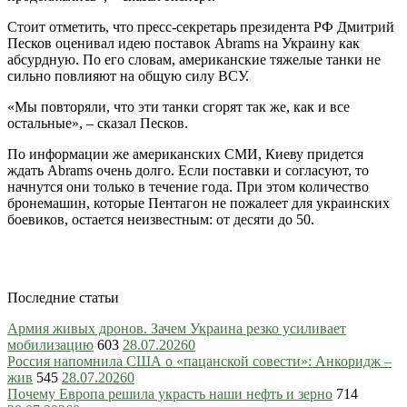
Стоит отметить, что пресс-секретарь президента РФ Дмитрий
Песков оценивал идею поставок Abrams на Украину как
абсурдную. По его словам, американские тяжелые танки не
сильно повлияют на общую силу ВСУ.
«Мы повторяли, что эти танки сгорят так же, как и все
остальные», – сказал Песков.
По информации же американских СМИ, Киеву придется
ждать Abrams очень долго. Если поставки и согласуют, то
начнутся они только в течение года. При этом количество
бронемашин, которые Пентагон не пожалеет для украинских
боевиков, остается неизвестным: от десяти до 50.
Последние статьи
Армия живых дронов. Зачем Украина резко усиливает
мобилизацию
603
28.07.2026
0
Россия напомнила США о «пацанской совести»: Анкоридж –
жив
545
28.07.2026
0
Почему Европа решила украсть наши нефть и зерно
714