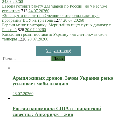
24.07.2026
0
Европа готовит ракету для ударов по России, но у нас уже
есть ответ
713
24.07.2026
0
«Знали, что полетит»: «Орешник» отсрочил ракетную
программу ВСУ на три года
1277
20.07.2026
0
Берлин меняет риторику: Мерц тайно ищет путь к диалогу с
Россией
826
20.07.2026
0
Казахстан грозит поставить Украину «на счетчик» за свои
танкеры
1226
20.07.2026
0
Загрузить ещё
Найти:
Армия живых дронов. Зачем Украина резко
усиливает мобилизацию
28.07.2026
0
Россия напомнила США о «пацанской
совести»: Анкоридж – жив