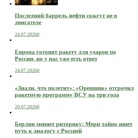
Последний баррель нефти сожгут не в
двигателе
24.07.2026
0
Европа готовит ракету для ударов по
России, но у нас уже есть ответ
24.07.2026
0
«Знали, что полетит»: «Орешник» отсрочил
ракетную программу ВСУ на три года
20.07.2026
0
Берлин меняет риторику: Мерц тайно ищет
путь к диалогу с Россией