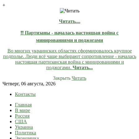
+
Читать....
❗❗
Партизаны - началась настоящая война с
минированиями и поджогами
Во многих украинских областях сформировалось крупное
подполье. Люди всё чаще выбирают сопротивление - началась
настоящая партизанская война с минированиями и
поджогами.
Читать...
Закрыть
Читать
Skip
Четверг, 06 августа, 2026
to
Контакты
content
Главная
lentaruss
lentaruss — Новости
В мире
Россия
США
Украина
Политика
Экономика