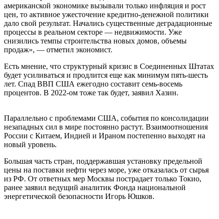
американской экономике вызывали только инфляция и рост
цен, то активное ужесточение кредитно-денежной политики
дало свой результат. Начались существенные деградационные
процессы в реальном секторе — недвижимости. Уже
снизились темпы строительства новых домов, объемы
продаж», — отметил экономист.
Есть мнение, что структурный кризис в Соединенных Штатах
будет усиливаться и продлится еще как минимум пять-шесть
лет. Спад ВВП США ежегодно составит семь-восемь
процентов. В 2022-ом тоже так будет, заявил Хазин.
Параллельно с проблемами США, события по консолидации
незападных сил в мире постоянно растут. Взаимоотношения
России с Китаем, Индией и Ираном постепенно выходят на
новый уровень.
Большая часть стран, поддержавшая установку предельной
цены на поставки нефти через море, уже отказалась от сырья
из РФ. От ответных мер Москвы пострадает только Токио,
ранее заявил ведущий аналитик Фонда национальной
энергетической безопасности Игорь Юшков.