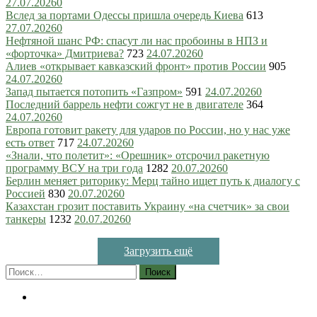
27.07.2026
0
Вслед за портами Одессы пришла очередь Киева
613
27.07.2026
0
Нефтяной шанс РФ: спасут ли нас пробоины в НПЗ и
«форточка» Дмитриева?
723
24.07.2026
0
Алиев «открывает кавказский фронт» против России
905
24.07.2026
0
Запад пытается потопить «Газпром»
591
24.07.2026
0
Последний баррель нефти сожгут не в двигателе
364
24.07.2026
0
Европа готовит ракету для ударов по России, но у нас уже
есть ответ
717
24.07.2026
0
«Знали, что полетит»: «Орешник» отсрочил ракетную
программу ВСУ на три года
1282
20.07.2026
0
Берлин меняет риторику: Мерц тайно ищет путь к диалогу с
Россией
830
20.07.2026
0
Казахстан грозит поставить Украину «на счетчик» за свои
танкеры
1232
20.07.2026
0
Загрузить ещё
Найти: