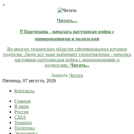
+
Читать....
❗❗
Партизаны - началась настоящая война с
минированиями и поджогами
Во многих украинских областях сформировалось крупное
подполье. Люди всё чаще выбирают сопротивление - началась
настоящая партизанская война с минированиями и
поджогами.
Читать...
Закрыть
Читать
Skip
Пятница, 07 августа, 2026
to
Контакты
content
Главная
lentaruss
lentaruss — Новости
В мире
Россия
США
Украина
Политика
Экономика