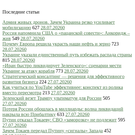
Последние статьи
Армия живых дронов. Зачем Украина резко усиливает
мобилизацию
627
28.07.2026
0
Россия напомнила США о «пацанской совести»: Анкоридж –
жив
549
28.07.2026
0
Почему Европа решила украсть наши нефть и зерно
723
28.07.2026
0
Украине указали единственный путь избежать распада страны
815
28.07.2026
0
«Иран быстро ликвидирует Зеленского»: сценарии мести
Украине за атаку корабля
773
28.07.2026
0
Стратегический консалтинг — решения для эффективного
развития бизнеса
224
27.07.2026
0
Как учиться по YouTube эффективнее: конспект из ролика
вместо пересмотра
213
27.07.2026
0
Зеленский везет Трампу ультиматум для России
505
27.07.2026
0
Потеря России обошлась в миллиарды: волна ликвидаций
накрыла всю Прибалтику
633
27.07.2026
0
Путин отказал Токаеву: СВО «заморозке» не подлежит
595
27.07.2026
0
Зачем Токаев передал Путину «сигналы» Запада
452