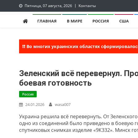
Skip
Пятница, 07 августа, 2026
Контакты
to
lentaruss
lentaruss — Новости
content
ГЛАВНАЯ
В МИРЕ
РОССИЯ
США
❗❗ Во многих украинских областях сформировалос
Зеленский всё перевернул. Пр
боевая готовность
Россия
24.01.2026
wasa007
Украина решила всё перевернуть. От Зеленског
одно из соединений было приведено в боевую го
спутниковых снимках изделие «9К332». Минск го