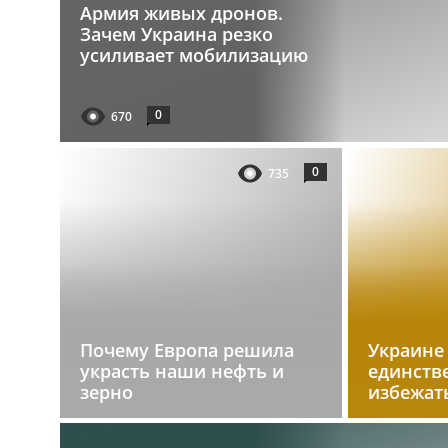
Армия живых дронов.
Зачем Украина резко
усиливает мобилизацию
0
670
0
735
Почему Европа решила
Украине
украсть наши нефть и
единств
зерно
избежат