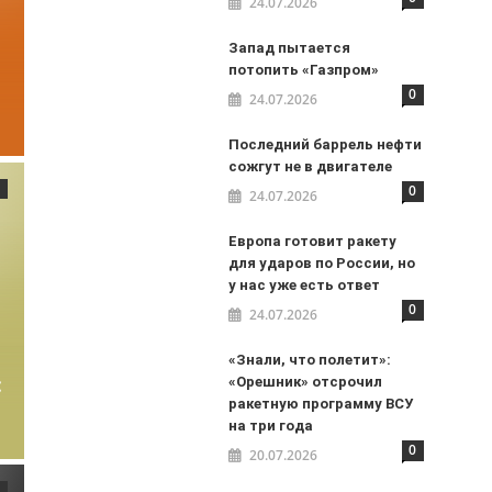
24.07.2026
Запад пытается
потопить «Газпром»
0
24.07.2026
Последний баррель нефти
сожгут не в двигателе
0
24.07.2026
Европа готовит ракету
для ударов по России, но
у нас уже есть ответ
0
24.07.2026
«Знали, что полетит»:
:
«Орешник» отсрочил
ракетную программу ВСУ
на три года
0
20.07.2026