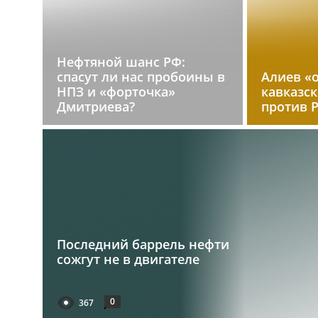
Нефтяной шанс РФ:
спасут ли нас пробоины в
Алиев «
НПЗ и «форточка»
кавказс
Дмитриева?
против 
Последний баррель нефти
сожгут не в двигателе
0
367