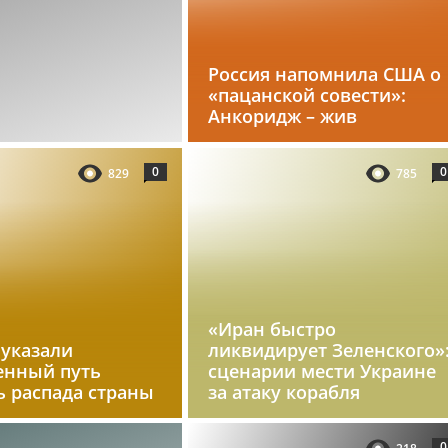
Россия напомнила США о
«пацанской совести»:
Анкоридж – жив
0
0
829
785
«Иран быстро
 указали
ликвидирует Зеленского»
енный путь
сценарии мести Украине
ь распада страны
за атаку корабля
0