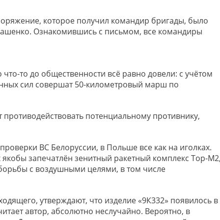
споряжение, которое получил командир бригады, было
ашенко. Ознакомившись с письмом, все командиры
что-то до общественности всё равно довели: с учётом
нных сил совершат 50-километровый марш по
т противодействовать потенциальному противнику,
проверки ВС Белоруссии, в Польше все как на иголках.
х якобы запечатлён зенитный ракетный комплекс Тор-М2
борьбы с воздушными целями, в том числе
ходящего, утверждают, что изделие «9К332» появилось в
читает автор, абсолютно неслучайно. Вероятно, в