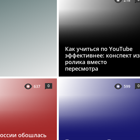
218
Как учиться по YouTube
эффективнее: конспект из
ролика вместо
пересмотра
0
0
637
599
России обошлась