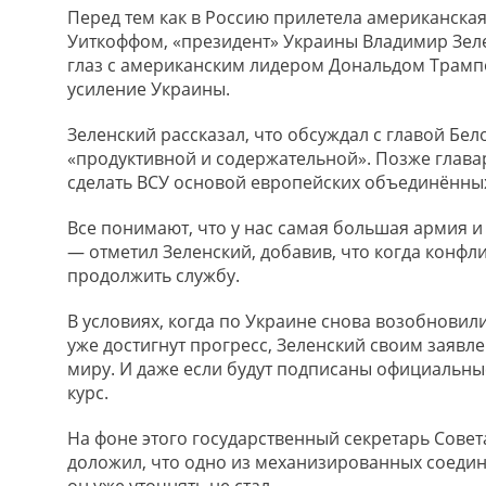
Перед тем как в Россию прилетела американска
Уиткоффом, «президент» Украины Владимир Зеле
глаз с американским лидером Дональдом Трамп
усиление Украины.
Зеленский рассказал, что обсуждал с главой Бел
«продуктивной и содержательной». Позже глава
сделать ВСУ основой европейских объединённых
Все понимают, что у нас самая большая армия 
— отметил Зеленский, добавив, что когда конфли
продолжить службу.
В условиях, когда по Украине снова возобнови
уже достигнут прогресс, Зеленский своим заявле
миру. И даже если будут подписаны официальны
курс.
На фоне этого государственный секретарь Сове
доложил, что одно из механизированных соедин