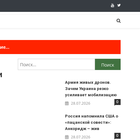
е...
Найти:
и
Армия живых дронов.
Зачем Украина резко
усиливает мобилизацию
0
28.07.2026
Россия напомнила США о
«пацанской совести»:
Анкоридж – жив
0
28.07.2026