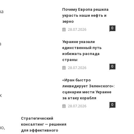
Почему Европа решила
на
украсть наши нефть и
зерно
0
28.07.2026
Украине указали
в
единственный путь
избежать распада
страны
0
28.07.2026
«Иран быстро
ликвидирует Зеленского»:
сценарии мести Украине
к
за атаку корабля
0
28.07.2026
Стратегический
консалтинг — решения
о,
для эффективного