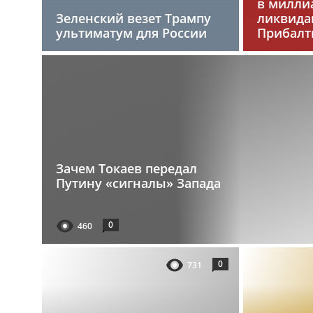
в милли
Зеленский везет Трампу
ликвида
ультиматум для России
Прибалт
Зачем Токаев передал
Путину «сигналы» Запада
0
460
0
731