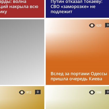
арды: волна
Путин отказал Токаеву:
ций накрыла всю
СВО «заморозке» не
ику
подлежит
0
620
Вслед за портами Одессы
пришла очередь Киева
0
0
912
598