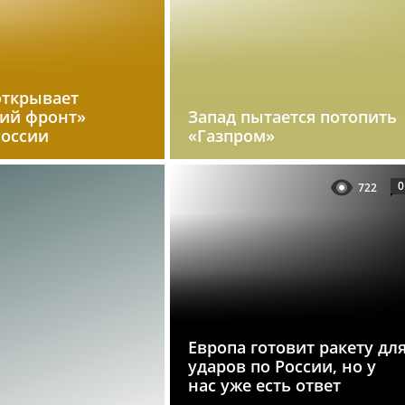
открывает
кий фронт»
Запад пытается потопить
России
«Газпром»
0
722
Европа готовит ракету дл
ударов по России, но у
нас уже есть ответ