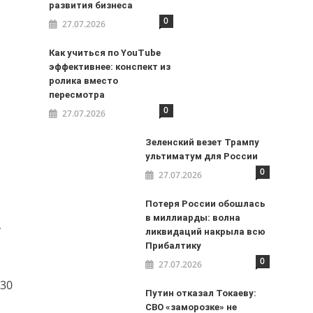
развития бизнеса
0
27.07.2026
Как учиться по YouTube
эффективнее: конспект из
ролика вместо
пересмотра
0
27.07.2026
Зеленский везет Трампу
ультиматум для России
0
27.07.2026
Потеря России обошлась
в миллиарды: волна
,
ликвидаций накрыла всю
Прибалтику
0
27.07.2026
 30
Путин отказал Токаеву:
СВО «заморозке» не