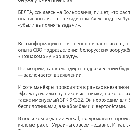
он уже уточнять не стал.
БЕЛТА, ссылаясь на Вольфовича, пишет, что ра
подписано лично президентом Александром Лук
«убыли выполнять задачи».
Всю информацию естественно не раскрывают, но 
опыта СВО подразделения белорусских вооружё
«незнакомому маршруту».
Посмотрим, как командиры подразделений буду
— заключается в заявлении.
И хотя манёвры проводятся в рамках внезапной 
Эффект усилили спутниковые снимки, на которы
также именуемый ЗРК 9К332. Он необходим для 
беспилотниками, авиабомбами и вертолётами.
В польском издании Forsal, «задрожав» от проис
километрах от Украины совсем недавно. И, как с