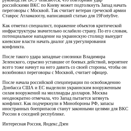
российскими ВКС по Киеву может подтолкнуть Запад начать
переговоры с Москвой. Так считает ветеран греческой армии
Ставрос Атламазоглу, написавший статью для 19Fortyfive.
Как отметил специалист, поражение объектов критической
инфраструктуры значительно ослабило страну. По его словам,
потенциальное нападение на украинскую столицу вынудит
киевские власти начать диалог для урегулирования
конфликта.
После такого удара западные союзники Владимира
Зеленского, серьезно уставшие от боевых действий, вероятнее
всего тоже начнут на него давить со своей стороны, чтобы он
возобновил переговоры с Москвой, считает офицер.
После начала российской спецоперации по освобождению
Донбасса США и ЕС выделили украинским вооруженным
силам вооружений на миллиарды долларов. Москва
неоднократно отмечала, что Запад пытается затянуть
конфликт. Как подчеркнули в Минобороны РФ, запасы
иностранных боеприпасов станут законными целями для ВКС
России в соседней республике.
Интересная Россия, Яндекс.Дзен