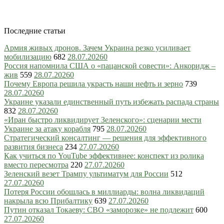
Последние статьи
Армия живых дронов. Зачем Украина резко усиливает
мобилизацию
682
28.07.2026
0
Россия напомнила США о «пацанской совести»: Анкоридж –
жив
559
28.07.2026
0
Почему Европа решила украсть наши нефть и зерно
739
28.07.2026
0
Украине указали единственный путь избежать распада страны
832
28.07.2026
0
«Иран быстро ликвидирует Зеленского»: сценарии мести
Украине за атаку корабля
795
28.07.2026
0
Стратегический консалтинг — решения для эффективного
развития бизнеса
234
27.07.2026
0
Как учиться по YouTube эффективнее: конспект из ролика
вместо пересмотра
220
27.07.2026
0
Зеленский везет Трампу ультиматум для России
512
27.07.2026
0
Потеря России обошлась в миллиарды: волна ликвидаций
накрыла всю Прибалтику
639
27.07.2026
0
Путин отказал Токаеву: СВО «заморозке» не подлежит
600
27.07.2026
0