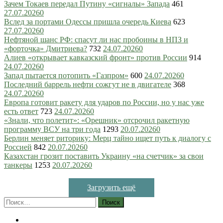
Зачем Токаев передал Путину «сигналы» Запада
461
27.07.2026
0
Вслед за портами Одессы пришла очередь Киева
623
27.07.2026
0
Нефтяной шанс РФ: спасут ли нас пробоины в НПЗ и
«форточка» Дмитриева?
732
24.07.2026
0
Алиев «открывает кавказский фронт» против России
914
24.07.2026
0
Запад пытается потопить «Газпром»
600
24.07.2026
0
Последний баррель нефти сожгут не в двигателе
368
24.07.2026
0
Европа готовит ракету для ударов по России, но у нас уже
есть ответ
723
24.07.2026
0
«Знали, что полетит»: «Орешник» отсрочил ракетную
программу ВСУ на три года
1293
20.07.2026
0
Берлин меняет риторику: Мерц тайно ищет путь к диалогу с
Россией
842
20.07.2026
0
Казахстан грозит поставить Украину «на счетчик» за свои
танкеры
1253
20.07.2026
0
Загрузить ещё
Найти: