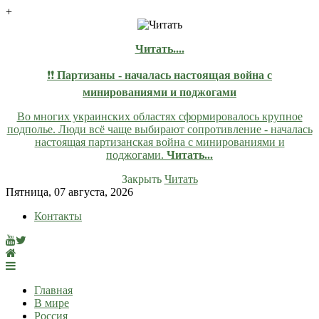
+
Читать....
❗❗
Партизаны - началась настоящая война с
минированиями и поджогами
Во многих украинских областях сформировалось крупное
подполье. Люди всё чаще выбирают сопротивление - началась
настоящая партизанская война с минированиями и
поджогами.
Читать...
Закрыть
Читать
Skip
Пятница, 07 августа, 2026
to
Контакты
content
lentaruss
lentaruss — Новости
Главная
В мире
Россия