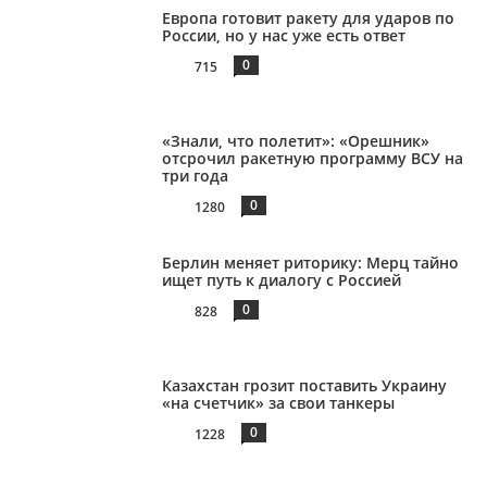
Европа готовит ракету для ударов по
России, но у нас уже есть ответ
0
715
«Знали, что полетит»: «Орешник»
отсрочил ракетную программу ВСУ на
три года
0
1280
Берлин меняет риторику: Мерц тайно
ищет путь к диалогу с Россией
0
828
Казахстан грозит поставить Украину
«на счетчик» за свои танкеры
0
1228