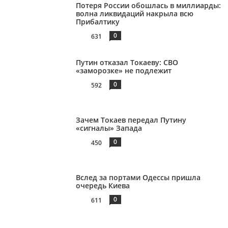
Потеря России обошлась в миллиарды:
волна ликвидаций накрыла всю
Прибалтику
0
631
Путин отказал Токаеву: СВО
«заморозке» не подлежит
0
592
Зачем Токаев передал Путину
«сигналы» Запада
0
450
Вслед за портами Одессы пришла
очередь Киева
0
611