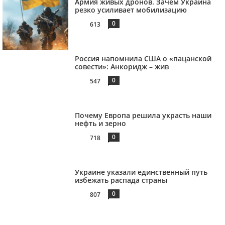
Армия живых дронов. Зачем Украина
резко усиливает мобилизацию
0
613
Россия напомнила США о «пацанской
совести»: Анкоридж – жив
0
547
Почему Европа решила украсть наши
нефть и зерно
0
718
Украине указали единственный путь
избежать распада страны
0
807