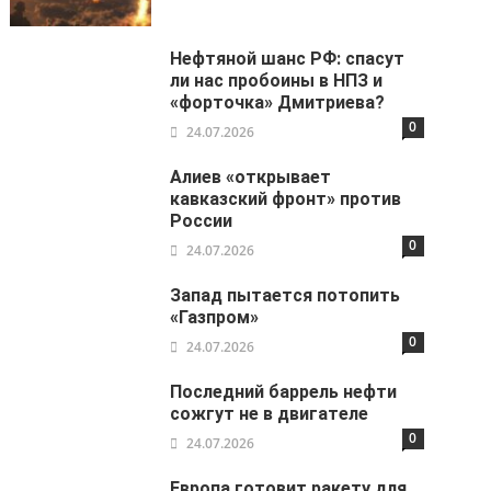
Нефтяной шанс РФ: спасут
ли нас пробоины в НПЗ и
«форточка» Дмитриева?
0
24.07.2026
Алиев «открывает
кавказский фронт» против
России
0
24.07.2026
Запад пытается потопить
«Газпром»
0
24.07.2026
Последний баррель нефти
сожгут не в двигателе
0
24.07.2026
Европа готовит ракету для