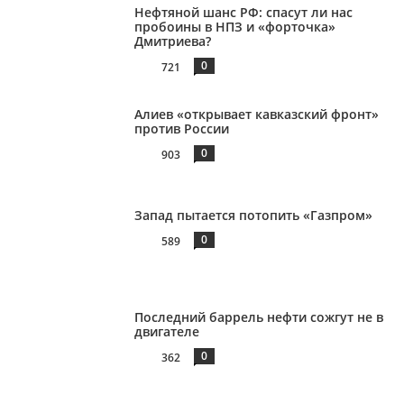
Нефтяной шанс РФ: спасут ли нас
пробоины в НПЗ и «форточка»
Дмитриева?
0
721
Алиев «открывает кавказский фронт»
против России
0
903
Запад пытается потопить «Газпром»
0
589
Последний баррель нефти сожгут не в
двигателе
0
362