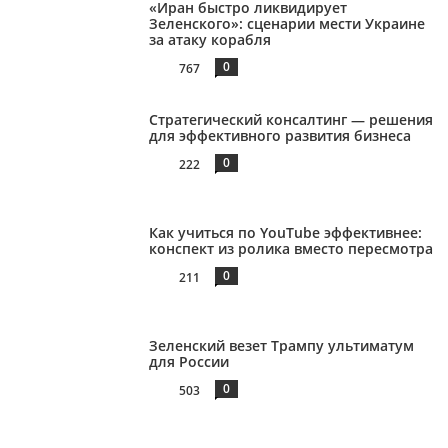
«Иран быстро ликвидирует
Зеленского»: сценарии мести Украине
за атаку корабля
0
767
Стратегический консалтинг — решения
для эффективного развития бизнеса
0
222
Как учиться по YouTube эффективнее:
конспект из ролика вместо пересмотра
0
211
Зеленский везет Трампу ультиматум
для России
0
503