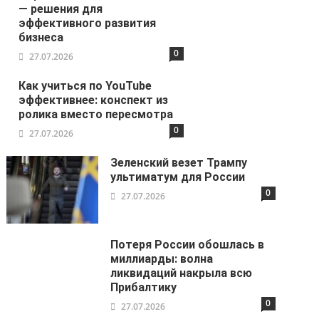
— решения для
эффективного развития
бизнеса
0
27.07.2026
Как учиться по YouTube
эффективнее: конспект из
ролика вместо пересмотра
0
27.07.2026
Зеленский везет Трампу
ультиматум для России
0
27.07.2026
Потеря России обошлась в
миллиарды: волна
ликвидаций накрыла всю
Прибалтику
0
27.07.2026