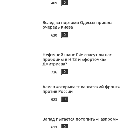
0
469
Вслед за портами Одессы пришла
очередь Киева
0
630
Нефтяной шанс РФ: спасут ли нас
пробоины в НПЗ и «форточка»
Дмитриева?
0
736
Алиев «открывает кавказский фронт»
против России
0
923
Запад пытается потопить «Газпром»
0
613