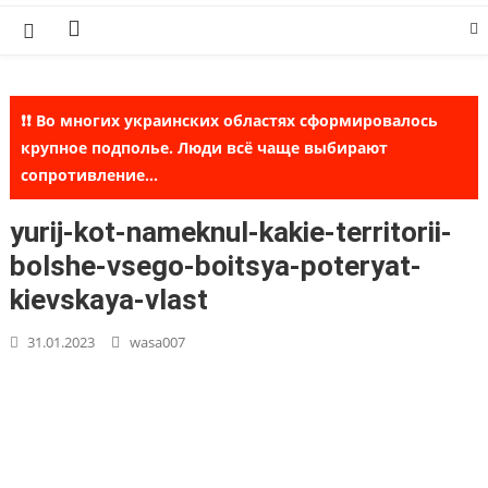
Skip
to
content
❗❗ Во многих украинских областях сформировалось
крупное подполье. Люди всё чаще выбирают
сопротивление...
yurij-kot-nameknul-kakie-territorii-
bolshe-vsego-boitsya-poteryat-
kievskaya-vlast
31.01.2023
wasa007