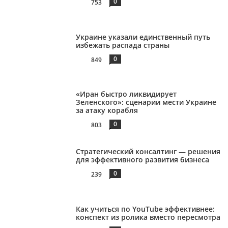
0
753
Украине указали единственный путь
избежать распада страны
0
849
«Иран быстро ликвидирует
Зеленского»: сценарии мести Украине
за атаку корабля
0
803
Стратегический консалтинг — решения
для эффективного развития бизнеса
0
239
Как учиться по YouTube эффективнее:
конспект из ролика вместо пересмотра