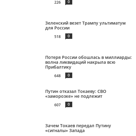
0
226
Зеленский везет Трампу ультиматум
для России
0
518
Потеря России обошлась в миллиарды:
волна ликвидаций накрыла всю
Прибалтику
0
648
Путин отказал Токаеву: СВО
«заморозке» не подлежит
0
607
Зачем Токаев передал Путину
«сигналы» Запада