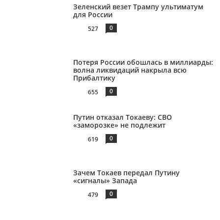
Зеленский везет Трампу ультиматум
для России
0
527
Потеря России обошлась в миллиарды:
волна ликвидаций накрыла всю
Прибалтику
0
655
Путин отказал Токаеву: СВО
«заморозке» не подлежит
0
619
Зачем Токаев передал Путину
«сигналы» Запада
0
479