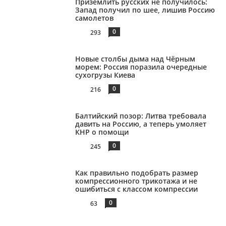
Приземлить русских не получилось:
Запад получил по шее, лишив Россию
самолетов
0
293
Новые столбы дыма над Чёрным
морем: Россия поразила очередные
сухогрузы Киева
0
216
Балтийский позор: Литва требовала
давить на Россию, а теперь умоляет
КНР о помощи
0
245
Как правильно подобрать размер
компрессионного трикотажа и не
ошибиться с классом компрессии
0
63