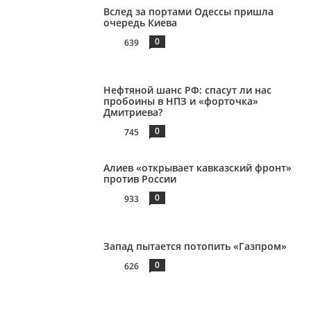
Вслед за портами Одессы пришла
очередь Киева
0
639
Нефтяной шанс РФ: спасут ли нас
пробоины в НПЗ и «форточка»
Дмитриева?
0
745
Алиев «открывает кавказский фронт»
против России
0
933
Запад пытается потопить «Газпром»
0
626