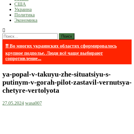
США
Украина
Политика
Экономика
Найти:
❗❗ Во многих украинских областях сформировалось
крупное подполье. Люди всё чаще выбирают
сопротивление...
ya-popal-v-takuyu-zhe-situatsiyu-s-
putinym-v-gorah-pilot-zastavil-vernutsya-
chetyre-vertolyota
27.05.2024
wasa007