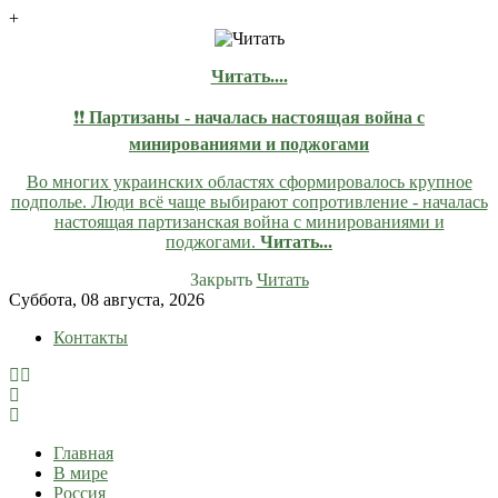
+
Читать....
❗❗
Партизаны - началась настоящая война с
минированиями и поджогами
Во многих украинских областях сформировалось крупное
подполье. Люди всё чаще выбирают сопротивление - началась
настоящая партизанская война с минированиями и
поджогами.
Читать...
Закрыть
Читать
Skip
Суббота, 08 августа, 2026
to
Контакты
content
lentaruss
lentaruss — Новости
Главная
В мире
Россия