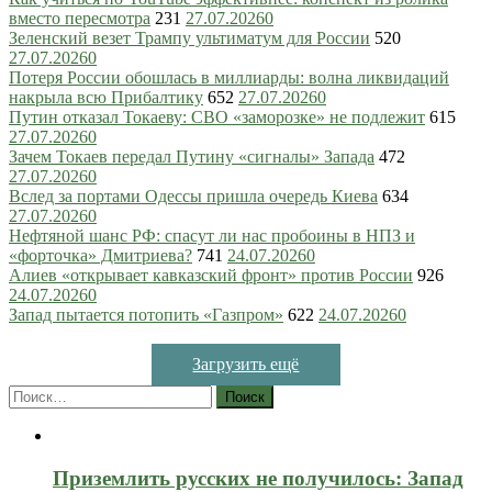
вместо пересмотра
231
27.07.2026
0
Зеленский везет Трампу ультиматум для России
520
27.07.2026
0
Потеря России обошлась в миллиарды: волна ликвидаций
накрыла всю Прибалтику
652
27.07.2026
0
Путин отказал Токаеву: СВО «заморозке» не подлежит
615
27.07.2026
0
Зачем Токаев передал Путину «сигналы» Запада
472
27.07.2026
0
Вслед за портами Одессы пришла очередь Киева
634
27.07.2026
0
Нефтяной шанс РФ: спасут ли нас пробоины в НПЗ и
«форточка» Дмитриева?
741
24.07.2026
0
Алиев «открывает кавказский фронт» против России
926
24.07.2026
0
Запад пытается потопить «Газпром»
622
24.07.2026
0
Загрузить ещё
Найти:
Приземлить русских не получилось: Запад