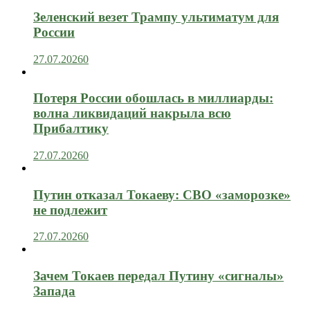
Зеленский везет Трампу ультиматум для
России
27.07.2026
0
Потеря России обошлась в миллиарды:
волна ликвидаций накрыла всю
Прибалтику
27.07.2026
0
Путин отказал Токаеву: СВО «заморозке»
не подлежит
27.07.2026
0
Зачем Токаев передал Путину «сигналы»
Запада