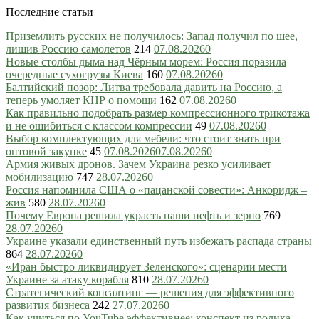
Последние статьи
Приземлить русских не получилось: Запад получил по шее,
лишив Россию самолетов
214
07.08.2026
0
Новые столбы дыма над Чёрным морем: Россия поразила
очередные сухогрузы Киева
160
07.08.2026
0
Балтийский позор: Литва требовала давить на Россию, а
теперь умоляет КНР о помощи
162
07.08.2026
0
Как правильно подобрать размер компрессионного трикотажа
и не ошибиться с классом компрессии
49
07.08.2026
0
Выбор комплектующих для мебели: что стоит знать при
оптовой закупке
45
07.08.2026
07.08.2026
0
Армия живых дронов. Зачем Украина резко усиливает
мобилизацию
747
28.07.2026
0
Россия напомнила США о «пацанской совести»: Анкоридж –
жив
580
28.07.2026
0
Почему Европа решила украсть наши нефть и зерно
769
28.07.2026
0
Украине указали единственный путь избежать распада страны
864
28.07.2026
0
«Иран быстро ликвидирует Зеленского»: сценарии мести
Украине за атаку корабля
810
28.07.2026
0
Стратегический консалтинг — решения для эффективного
развития бизнеса
242
27.07.2026
0
Как учиться по YouTube эффективнее: конспект из ролика