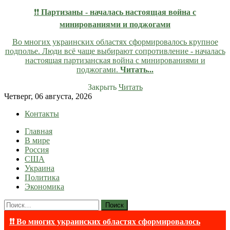
❗❗
Партизаны - началась настоящая война с
минированиями и поджогами
Во многих украинских областях сформировалось крупное
подполье. Люди всё чаще выбирают сопротивление - началась
настоящая партизанская война с минированиями и
поджогами.
Читать...
Закрыть
Читать
Skip
Четверг, 06 августа, 2026
to
Контакты
content
Главная
lentaruss
lentaruss — Новости
В мире
Россия
США
Украина
Политика
Экономика
Найти:
❗❗ Во многих украинских областях сформировалось