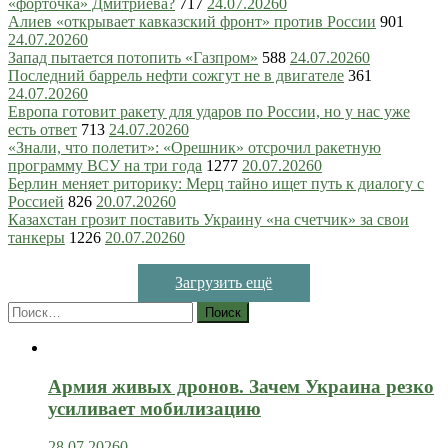
«форточка» Дмитриева?
717
24.07.2026
0
Алиев «открывает кавказский фронт» против России
901
24.07.2026
0
Запад пытается потопить «Газпром»
588
24.07.2026
0
Последний баррель нефти сожгут не в двигателе
361
24.07.2026
0
Европа готовит ракету для ударов по России, но у нас уже
есть ответ
713
24.07.2026
0
«Знали, что полетит»: «Орешник» отсрочил ракетную
программу ВСУ на три года
1277
20.07.2026
0
Берлин меняет риторику: Мерц тайно ищет путь к диалогу с
Россией
826
20.07.2026
0
Казахстан грозит поставить Украину «на счетчик» за свои
танкеры
1226
20.07.2026
0
Загрузить ещё
Найти:
Армия живых дронов. Зачем Украина резко
усиливает мобилизацию
28.07.2026
0