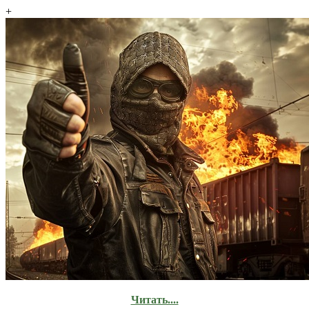
+
Читать....