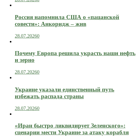
Россия напомнила США о «пацанской
совести»: Анкоридж – жив
28.07.2026
0
Почему Европа решила украсть наши нефть
и зерно
28.07.2026
0
Украине указали единственный путь
избежать распада страны
28.07.2026
0
«Иран быстро ликвидирует Зеленского»:
сценарии мести Украине за атаку корабля