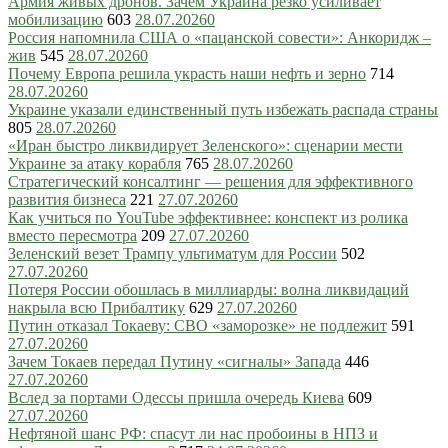
Армия живых дронов. Зачем Украина резко усиливает
мобилизацию
603
28.07.2026
0
Россия напомнила США о «пацанской совести»: Анкоридж –
жив
545
28.07.2026
0
Почему Европа решила украсть наши нефть и зерно
714
28.07.2026
0
Украине указали единственный путь избежать распада страны
805
28.07.2026
0
«Иран быстро ликвидирует Зеленского»: сценарии мести
Украине за атаку корабля
765
28.07.2026
0
Стратегический консалтинг — решения для эффективного
развития бизнеса
221
27.07.2026
0
Как учиться по YouTube эффективнее: конспект из ролика
вместо пересмотра
209
27.07.2026
0
Зеленский везет Трампу ультиматум для России
502
27.07.2026
0
Потеря России обошлась в миллиарды: волна ликвидаций
накрыла всю Прибалтику
629
27.07.2026
0
Путин отказал Токаеву: СВО «заморозке» не подлежит
591
27.07.2026
0
Зачем Токаев передал Путину «сигналы» Запада
446
27.07.2026
0
Вслед за портами Одессы пришла очередь Киева
609
27.07.2026
0
Нефтяной шанс РФ: спасут ли нас пробоины в НПЗ и