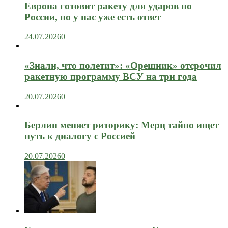
Европа готовит ракету для ударов по
России, но у нас уже есть ответ
24.07.2026
0
«Знали, что полетит»: «Орешник» отсрочил
ракетную программу ВСУ на три года
20.07.2026
0
Берлин меняет риторику: Мерц тайно ищет
путь к диалогу с Россией
20.07.2026
0