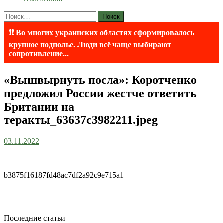
Найти:
❗❗ Во многих украинских областях сформировалось
крупное подполье. Люди всё чаще выбирают
сопротивление...
«Вышвырнуть посла»: Коротченко
предложил России жестче ответить
Британии на
теракты_63637c3982211.jpeg
03.11.2022
b3875f16187fd48ac7df2a92c9e715a1
Последние статьи