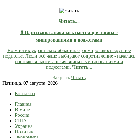
+
Читать....
❗❗
Партизаны - началась настоящая война с
минированиями и поджогами
Во многих украинских областях сформировалось крупное
подполье. Люди всё чаще выбирают сопротивление - началась
настоящая партизанская война с минированиями и
поджогами.
Читать...
Закрыть
Читать
Skip
Пятница, 07 августа, 2026
to
Контакты
content
Главная
lentaruss
lentaruss — Новости
В мире
Россия
США
Украина
Политика
Экономика