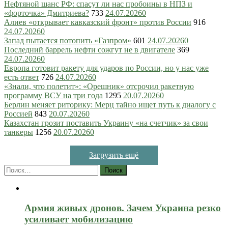
Нефтяной шанс РФ: спасут ли нас пробоины в НПЗ и
«форточка» Дмитриева?
733
24.07.2026
0
Алиев «открывает кавказский фронт» против России
916
24.07.2026
0
Запад пытается потопить «Газпром»
601
24.07.2026
0
Последний баррель нефти сожгут не в двигателе
369
24.07.2026
0
Европа готовит ракету для ударов по России, но у нас уже
есть ответ
726
24.07.2026
0
«Знали, что полетит»: «Орешник» отсрочил ракетную
программу ВСУ на три года
1295
20.07.2026
0
Берлин меняет риторику: Мерц тайно ищет путь к диалогу с
Россией
843
20.07.2026
0
Казахстан грозит поставить Украину «на счетчик» за свои
танкеры
1256
20.07.2026
0
Загрузить ещё
Найти:
Армия живых дронов. Зачем Украина резко
усиливает мобилизацию