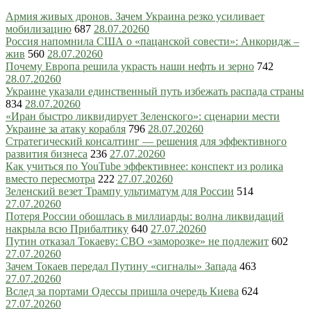
Армия живых дронов. Зачем Украина резко усиливает
мобилизацию
687
28.07.2026
0
Россия напомнила США о «пацанской совести»: Анкоридж –
жив
560
28.07.2026
0
Почему Европа решила украсть наши нефть и зерно
742
28.07.2026
0
Украине указали единственный путь избежать распада страны
834
28.07.2026
0
«Иран быстро ликвидирует Зеленского»: сценарии мести
Украине за атаку корабля
796
28.07.2026
0
Стратегический консалтинг — решения для эффективного
развития бизнеса
236
27.07.2026
0
Как учиться по YouTube эффективнее: конспект из ролика
вместо пересмотра
222
27.07.2026
0
Зеленский везет Трампу ультиматум для России
514
27.07.2026
0
Потеря России обошлась в миллиарды: волна ликвидаций
накрыла всю Прибалтику
640
27.07.2026
0
Путин отказал Токаеву: СВО «заморозке» не подлежит
602
27.07.2026
0
Зачем Токаев передал Путину «сигналы» Запада
463
27.07.2026
0
Вслед за портами Одессы пришла очередь Киева
624
27.07.2026
0