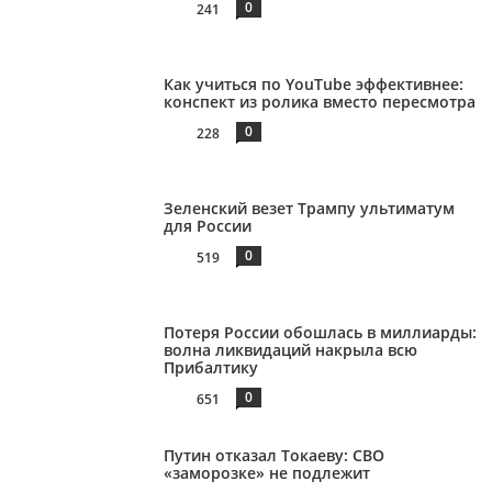
0
241
Как учиться по YouTube эффективнее:
конспект из ролика вместо пересмотра
0
228
Зеленский везет Трампу ультиматум
для России
0
519
Потеря России обошлась в миллиарды:
волна ликвидаций накрыла всю
Прибалтику
0
651
Путин отказал Токаеву: СВО
«заморозке» не подлежит