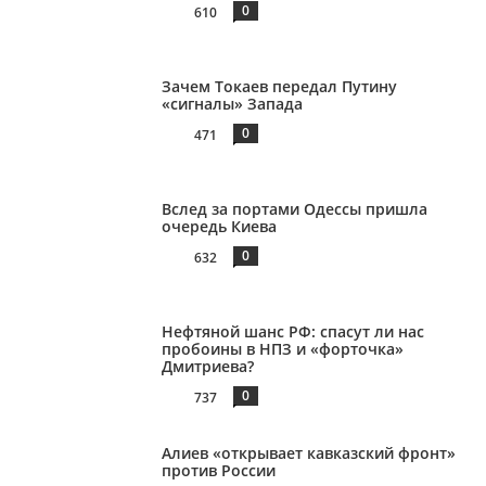
0
610
Зачем Токаев передал Путину
«сигналы» Запада
0
471
Вслед за портами Одессы пришла
очередь Киева
0
632
Нефтяной шанс РФ: спасут ли нас
пробоины в НПЗ и «форточка»
Дмитриева?
0
737
Алиев «открывает кавказский фронт»
против России