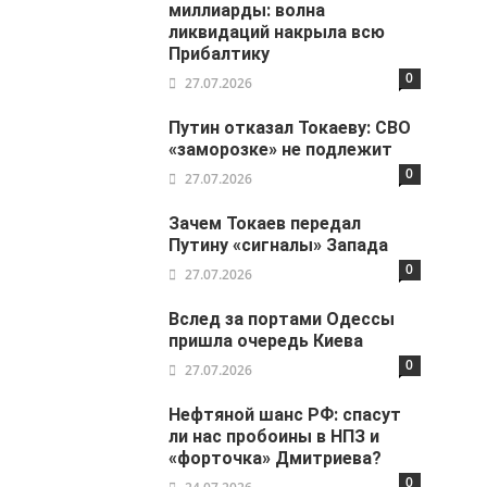
миллиарды: волна
ликвидаций накрыла всю
Прибалтику
0
27.07.2026
Путин отказал Токаеву: СВО
«заморозке» не подлежит
0
27.07.2026
Зачем Токаев передал
Путину «сигналы» Запада
0
27.07.2026
Вслед за портами Одессы
пришла очередь Киева
0
27.07.2026
Нефтяной шанс РФ: спасут
ли нас пробоины в НПЗ и
«форточка» Дмитриева?
0