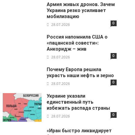
Армия живых дронов. Зачем
Украина резко усиливает
мобилизацию
0
28.07.2026
Россия напомнила США о
«пацанской совести»:
Анкоридж – жив
0
28.07.2026
Почему Европа решила
украсть наши нефть и зерно
0
28.07.2026
Украине указали
единственный путь
избежать распада страны
0
28.07.2026
«Иран быстро ликвидирует