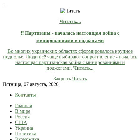
+
Читать....
❗❗
Партизаны - началась настоящая война с
минированиями и поджогами
Во многих украинских областях сформировалось крупное
подполье. Люди всё чаще выбирают сопротивление - началась
настоящая партизанская война с минированиями и
поджогами.
Читать...
Закрыть
Читать
Skip
Пятница, 07 августа, 2026
to
Контакты
content
Главная
lentaruss
lentaruss — Новости
В мире
Россия
США
Украина
Политика
Экономика