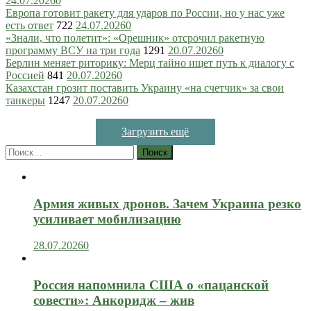
24.07.2026
0
Европа готовит ракету для ударов по России, но у нас уже
есть ответ
722
24.07.2026
0
«Знали, что полетит»: «Орешник» отсрочил ракетную
программу ВСУ на три года
1291
20.07.2026
0
Берлин меняет риторику: Мерц тайно ищет путь к диалогу с
Россией
841
20.07.2026
0
Казахстан грозит поставить Украину «на счетчик» за свои
танкеры
1247
20.07.2026
0
Загрузить ещё
Найти:
Армия живых дронов. Зачем Украина резко
усиливает мобилизацию
28.07.2026
0
Россия напомнила США о «пацанской
совести»: Анкоридж – жив