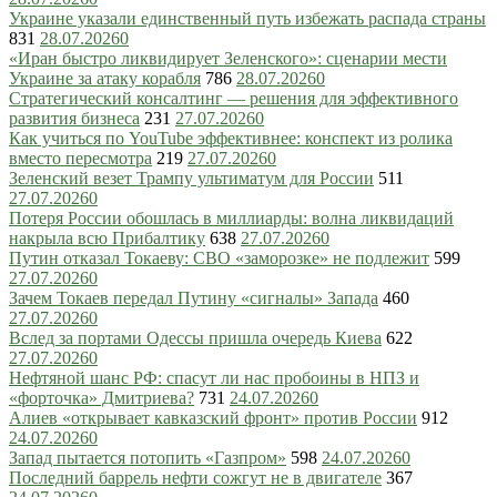
Украине указали единственный путь избежать распада страны
831
28.07.2026
0
«Иран быстро ликвидирует Зеленского»: сценарии мести
Украине за атаку корабля
786
28.07.2026
0
Стратегический консалтинг — решения для эффективного
развития бизнеса
231
27.07.2026
0
Как учиться по YouTube эффективнее: конспект из ролика
вместо пересмотра
219
27.07.2026
0
Зеленский везет Трампу ультиматум для России
511
27.07.2026
0
Потеря России обошлась в миллиарды: волна ликвидаций
накрыла всю Прибалтику
638
27.07.2026
0
Путин отказал Токаеву: СВО «заморозке» не подлежит
599
27.07.2026
0
Зачем Токаев передал Путину «сигналы» Запада
460
27.07.2026
0
Вслед за портами Одессы пришла очередь Киева
622
27.07.2026
0
Нефтяной шанс РФ: спасут ли нас пробоины в НПЗ и
«форточка» Дмитриева?
731
24.07.2026
0
Алиев «открывает кавказский фронт» против России
912
24.07.2026
0
Запад пытается потопить «Газпром»
598
24.07.2026
0
Последний баррель нефти сожгут не в двигателе
367