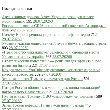
Последние статьи
Армия живых дронов. Зачем Украина резко усиливает
мобилизацию
595
28.07.2026
0
Россия напомнила США о «пацанской совести»: Анкоридж –
жив
542
28.07.2026
0
Почему Европа решила украсть наши нефть и зерно
712
28.07.2026
0
Украине указали единственный путь избежать распада страны
803
28.07.2026
0
«Иран быстро ликвидирует Зеленского»: сценарии мести
Украине за атаку корабля
763
28.07.2026
0
Стратегический консалтинг — решения для эффективного
развития бизнеса
221
27.07.2026
0
Как учиться по YouTube эффективнее: конспект из ролика
вместо пересмотра
209
27.07.2026
0
Зеленский везет Трампу ультиматум для России
501
27.07.2026
0
Потеря России обошлась в миллиарды: волна ликвидаций
накрыла всю Прибалтику
629
27.07.2026
0
Путин отказал Токаеву: СВО «заморозке» не подлежит
589
27.07.2026
0
Зачем Токаев передал Путину «сигналы» Запада
446
27.07.2026
0