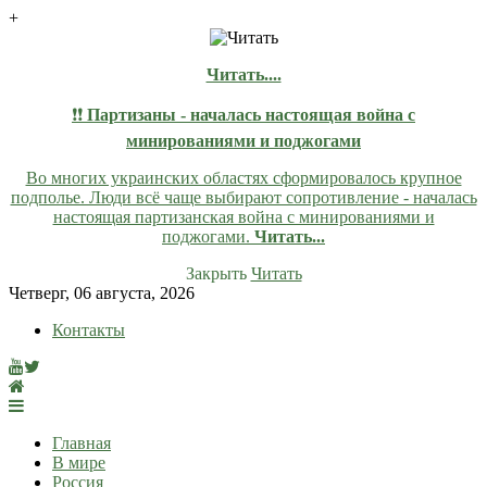
+
Читать....
❗❗
Партизаны - началась настоящая война с
минированиями и поджогами
Во многих украинских областях сформировалось крупное
подполье. Люди всё чаще выбирают сопротивление - началась
настоящая партизанская война с минированиями и
поджогами.
Читать...
Закрыть
Читать
Skip
Четверг, 06 августа, 2026
to
Контакты
content
lentaruss
lentaruss — Новости
Главная
В мире
Россия