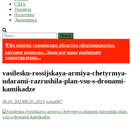
США
Украина
Политика
Экономика
Найти:
❗❗ Во многих украинских областях сформировалось
крупное подполье. Люди всё чаще выбирают
сопротивление...
vasilesku-rossijskaya-armiya-chetyrmya-
udarami-razrushila-plan-vsu-s-dronami-
kamikadze
06.01.2023
06.01.2023
wasa007