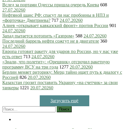
Вслед за портами Одессы пришла очередь Киева
608
27.07.2026
0
Нефтяной шанс РФ: спасут ли нас пробоины в НПЗ и
«форточка» Дмитриева?
717
24.07.2026
0
Алиев «открывает кавказский фронт» против России
901
24.07.2026
0
Запад пытается потопить «Газпром»
588
24.07.2026
0
Последний баррель нефти сожгут не в двигателе
360
24.07.2026
0
Европа готовит ракету для ударов по России, но у нас уже
есть ответ
713
24.07.2026
0
«Знали, что полетит»: «Орешник» отсрочил ракетную
программу ВСУ на три года
1277
20.07.2026
0
Берлин меняет риторику: Мерц тайно ищет путь к диалогу с
Россией
826
20.07.2026
0
Казахстан грозит поставить Украину «на счетчик» за свои
танкеры
1221
20.07.2026
0
Загрузить ещё
Найти: