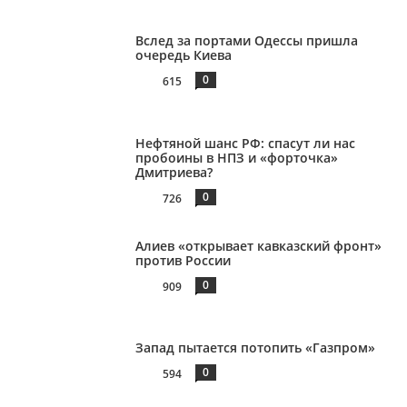
Вслед за портами Одессы пришла
очередь Киева
0
615
Нефтяной шанс РФ: спасут ли нас
пробоины в НПЗ и «форточка»
Дмитриева?
0
726
Алиев «открывает кавказский фронт»
против России
0
909
Запад пытается потопить «Газпром»
0
594