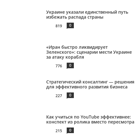
Украине указали единственный путь
избежать распада страны
0
819
«Иран быстро ликвидирует
Зеленского»: сценарии мести Украине
за атаку корабля
0
776
Стратегический консалтинг — решения
для эффективного развития бизнеса
0
227
Как учиться по YouTube эффективнее:
конспект из ролика вместо пересмотра
0
215