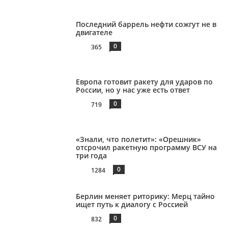
Последний баррель нефти сожгут не в
двигателе
0
365
Европа готовит ракету для ударов по
России, но у нас уже есть ответ
0
719
«Знали, что полетит»: «Орешник»
отсрочил ракетную программу ВСУ на
три года
0
1284
Берлин меняет риторику: Мерц тайно
ищет путь к диалогу с Россией
0
832