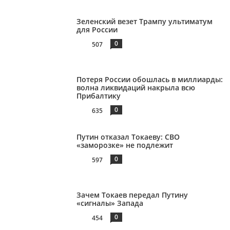
Зеленский везет Трампу ультиматум
для России
0
507
Потеря России обошлась в миллиарды:
волна ликвидаций накрыла всю
Прибалтику
0
635
Путин отказал Токаеву: СВО
«заморозке» не подлежит
0
597
Зачем Токаев передал Путину
«сигналы» Запада
0
454