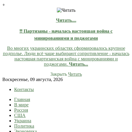
+
Читать....
❗❗
Партизаны - началась настоящая война с
минированиями и поджогами
Во многих украинских областях сформировалось крупное
подполье. Люди всё чаще выбирают сопротивление - началась
настоящая партизанская война с минированиями и
поджогами.
Читать...
Закрыть
Читать
Skip
Воскресенье, 09 августа, 2026
to
Контакты
content
Главная
lentaruss
lentaruss — Новости
В мире
Россия
США
Украина
Политика
Экономика