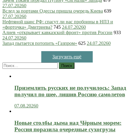
Зачем Токаев передал Путину «сигналы» Запада
479
27.07.2026
0
Вслед за портами Одессы пришла очередь Киева
639
27.07.2026
0
Нефтяной шанс РФ: спасут ли нас пробоины в НПЗ и
«форточка» Дмитриева?
745
24.07.2026
0
Алиев «открывает кавказский фронт» против России
933
24.07.2026
0
Запад пытается потопить «Газпром»
625
24.07.2026
0
Загрузить ещё
Найти:
Приземлить русских не получилось: Запад
получил по шее, лишив Россию самолетов
07.08.2026
0
Новые столбы дыма над Чёрным морем:
Россия поразила очередные сухогрузы