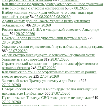
Как правильно подобрать размер компрессионного трикотажа
и не ошибиться с классом компрессии
63
07.08.2026
0
Выбор комплектующих для мебели: что стоит знать при
оптовой закупке
54
07.08.2026
07.08.2026
0
Армия живых дронов. Зачем Украина резко усиливает
мобилизацию
786
28.07.2026
0
Россия напомнила США о «пацанской совести»: Анкоридж –
жив
591
28.07.2026
0
Почему Европа решила украсть наши нефть и зерно
775
28.07.2026
0
Украине указали единственный путь избежать распада страны
869
28.07.2026
0
«Иран быстро ликвидирует Зеленского»: сценарии мести
Украине за атаку корабля
819
28.07.2026
0
Стратегический консалтинг — решения для эффективного
развития бизнеса
246
27.07.2026
0
Как учиться по YouTube эффективнее: конспект из ролика
вместо пересмотра
235
27.07.2026
0
Зеленский везет Трампу ультиматум для России
527
27.07.2026
0
Потеря России обошлась в миллиарды: волна ликвидаций
накрыла всю Прибалтику
655
27.07.2026
0
Путин отказал Токаеву: СВО «заморозке» не подлежит
619
27.07.2026
0