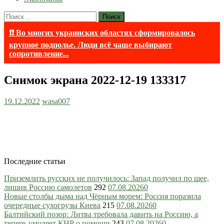
Найти:
❗❗ Во многих украинских областях сформировалось
крупное подполье. Люди всё чаще выбирают
сопротивление...
Снимок экрана 2022-12-19 133317
19.12.2022
wasa007
Последние статьи
Приземлить русских не получилось: Запад получил по шее,
лишив Россию самолетов
292
07.08.2026
0
Новые столбы дыма над Чёрным морем: Россия поразила
очередные сухогрузы Киева
215
07.08.2026
0
Балтийский позор: Литва требовала давить на Россию, а
теперь умоляет КНР о помощи
243
07.08.2026
0