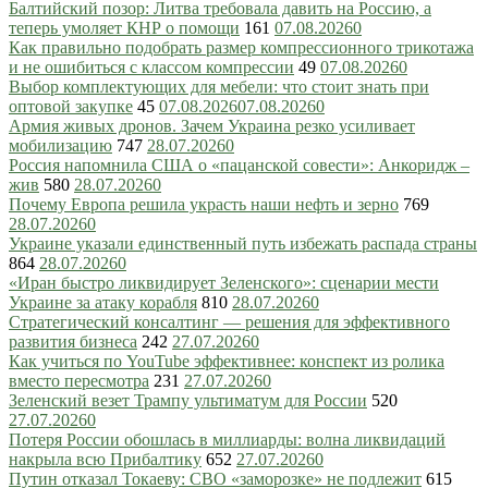
Балтийский позор: Литва требовала давить на Россию, а
теперь умоляет КНР о помощи
161
07.08.2026
0
Как правильно подобрать размер компрессионного трикотажа
и не ошибиться с классом компрессии
49
07.08.2026
0
Выбор комплектующих для мебели: что стоит знать при
оптовой закупке
45
07.08.2026
07.08.2026
0
Армия живых дронов. Зачем Украина резко усиливает
мобилизацию
747
28.07.2026
0
Россия напомнила США о «пацанской совести»: Анкоридж –
жив
580
28.07.2026
0
Почему Европа решила украсть наши нефть и зерно
769
28.07.2026
0
Украине указали единственный путь избежать распада страны
864
28.07.2026
0
«Иран быстро ликвидирует Зеленского»: сценарии мести
Украине за атаку корабля
810
28.07.2026
0
Стратегический консалтинг — решения для эффективного
развития бизнеса
242
27.07.2026
0
Как учиться по YouTube эффективнее: конспект из ролика
вместо пересмотра
231
27.07.2026
0
Зеленский везет Трампу ультиматум для России
520
27.07.2026
0
Потеря России обошлась в миллиарды: волна ликвидаций
накрыла всю Прибалтику
652
27.07.2026
0
Путин отказал Токаеву: СВО «заморозке» не подлежит
615