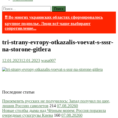
Найти:
❗❗ Во многих украинских областях сформировалось
крупное подполье. Люди всё чаще выбирают
сопротивление...
tri-strany-evropy-otkazalis-voevat-s-sssr-
na-storone-gitlera
12.01.2023
12.01.2023
wasa007
Последние статьи
Приземлить русских не получилось: Запад получил по шее,
лишив Россию самолетов
214
07.08.2026
0
Новые столбы дыма над Чёрным морем: Россия поразила
очередные сухогрузы Киева
160
07.08.2026
0