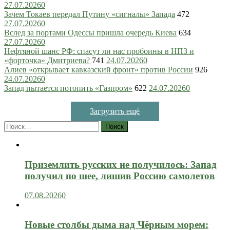
27.07.2026
0
Зачем Токаев передал Путину «сигналы» Запада
472
27.07.2026
0
Вслед за портами Одессы пришла очередь Киева
634
27.07.2026
0
Нефтяной шанс РФ: спасут ли нас пробоины в НПЗ и
«форточка» Дмитриева?
741
24.07.2026
0
Алиев «открывает кавказский фронт» против России
926
24.07.2026
0
Запад пытается потопить «Газпром»
622
24.07.2026
0
Загрузить ещё
Найти:
Приземлить русских не получилось: Запад
получил по шее, лишив Россию самолетов
07.08.2026
0
Новые столбы дыма над Чёрным морем: