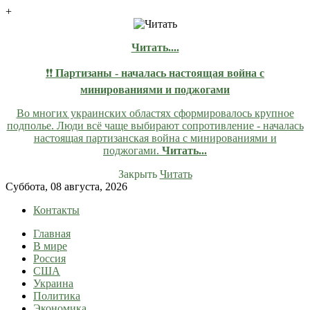
+
Читать....
❗❗
Партизаны - началась настоящая война с
минированиями и поджогами
Во многих украинских областях сформировалось крупное
подполье. Люди всё чаще выбирают сопротивление - началась
настоящая партизанская война с минированиями и
поджогами.
Читать...
Закрыть
Читать
Skip
Суббота, 08 августа, 2026
to
Контакты
content
Главная
lentaruss
lentaruss — Новости
В мире
Россия
США
Украина
Политика
Экономика