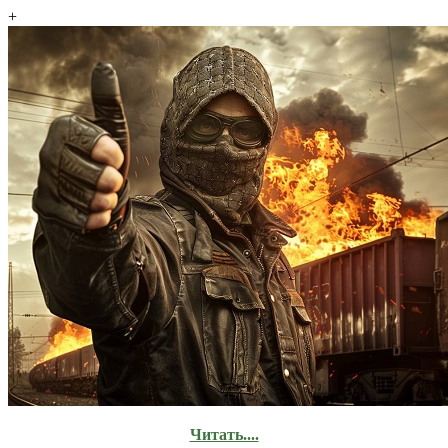
+
Читать....