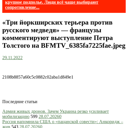
крупное подполье. Люди всё чаще выбирают
сопротивление...
«Три йоркширских терьера против
русского медведя» — французы
комментируют выступление Петра
Толстого на BFMTV_6385fa7225fae.jpeg
29.11.2022
2108b8857a60c5c0882c02aba1d849e1
Последние статьи
Армия живых дронов. Зачем Украина резко усиливает
мобилизацию
599
28.07.2026
0
Россия напомнила США о «пацанской совести»: Анкоридж –
жив
543
28.07.2026
0