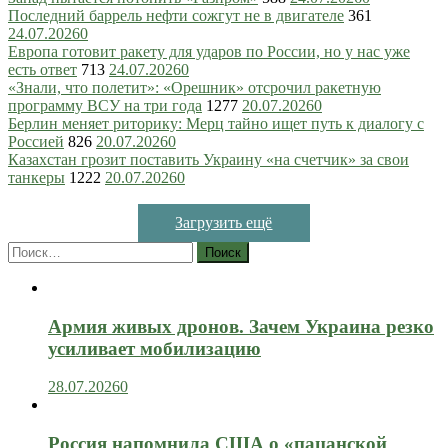
Последний баррель нефти сожгут не в двигателе
361
24.07.2026
0
Европа готовит ракету для ударов по России, но у нас уже
есть ответ
713
24.07.2026
0
«Знали, что полетит»: «Орешник» отсрочил ракетную
программу ВСУ на три года
1277
20.07.2026
0
Берлин меняет риторику: Мерц тайно ищет путь к диалогу с
Россией
826
20.07.2026
0
Казахстан грозит поставить Украину «на счетчик» за свои
танкеры
1222
20.07.2026
0
Загрузить ещё
Найти:
Армия живых дронов. Зачем Украина резко
усиливает мобилизацию
28.07.2026
0
Россия напомнила США о «пацанской