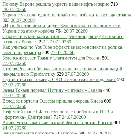
Почему Европа решила украсть наши нефть и зерно
713
28.07.2026
0
Украине указали единственный путь избежать распада страны
803
28.07.2026
0
«Иран быстро ликвидирует Зеленского»: сценарии мести
Украине за атаку корабля
764
28.07.2026
0
Стратегический консалтинг — решения для эффективного
развития бизнеса
221
27.07.2026
0
Как учиться по YouTube эффективнее: конспект из ролика
вместо пересмотра
209
27.07.2026
0
Зеленский везет Трампу ультиматум для России
501
27.07.2026
0
Потеря России обошлась в миллиарды: волна ликвидаций
накрыла всю Прибалтику
629
27.07.2026
0
Путин отказал Токаеву: СВО «заморозке» не подлежит
590
27.07.2026
0
Зачем Токаев передал Путину «сигналы» Запада
446
27.07.2026
0
Вслед за портами Одессы пришла очередь Киева
609
27.07.2026
0
Нефтяной шанс РФ: спасут ли нас пробоины в НПЗ и
«форточка» Дмитриева?
717
24.07.2026
0
Алиев «открывает кавказский фронт» против России
901
24.07.2026
0
Запад пытается потопить «Газпром»
588
24.07.2026
0