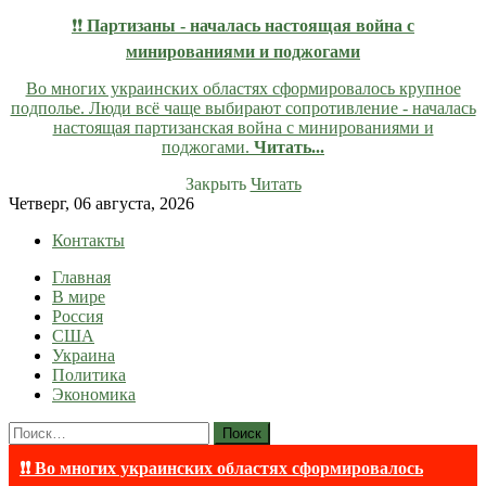
❗❗
Партизаны - началась настоящая война с
минированиями и поджогами
Во многих украинских областях сформировалось крупное
подполье. Люди всё чаще выбирают сопротивление - началась
настоящая партизанская война с минированиями и
поджогами.
Читать...
Закрыть
Читать
Skip
Четверг, 06 августа, 2026
to
Контакты
content
Главная
lentaruss
lentaruss — Новости
В мире
Россия
США
Украина
Политика
Экономика
Найти:
❗❗ Во многих украинских областях сформировалось