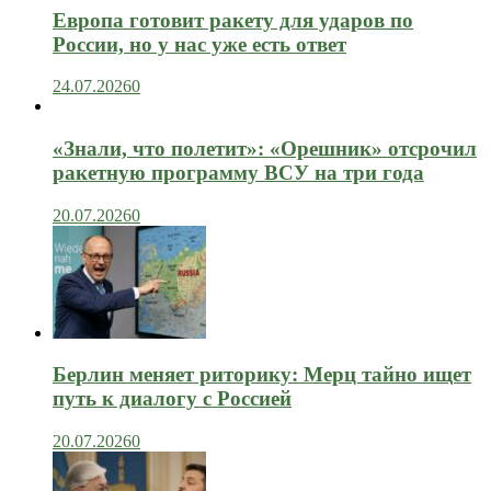
Европа готовит ракету для ударов по
России, но у нас уже есть ответ
24.07.2026
0
«Знали, что полетит»: «Орешник» отсрочил
ракетную программу ВСУ на три года
20.07.2026
0
Берлин меняет риторику: Мерц тайно ищет
путь к диалогу с Россией
20.07.2026
0