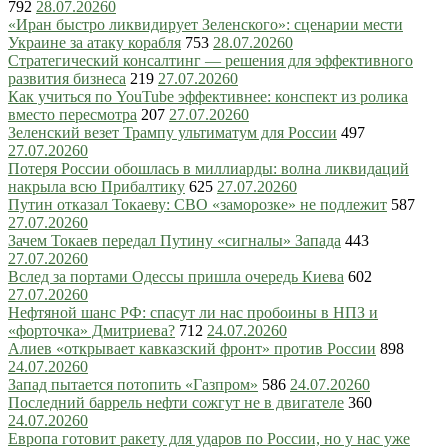
792
28.07.2026
0
«Иран быстро ликвидирует Зеленского»: сценарии мести
Украине за атаку корабля
753
28.07.2026
0
Стратегический консалтинг — решения для эффективного
развития бизнеса
219
27.07.2026
0
Как учиться по YouTube эффективнее: конспект из ролика
вместо пересмотра
207
27.07.2026
0
Зеленский везет Трампу ультиматум для России
497
27.07.2026
0
Потеря России обошлась в миллиарды: волна ликвидаций
накрыла всю Прибалтику
625
27.07.2026
0
Путин отказал Токаеву: СВО «заморозке» не подлежит
587
27.07.2026
0
Зачем Токаев передал Путину «сигналы» Запада
443
27.07.2026
0
Вслед за портами Одессы пришла очередь Киева
602
27.07.2026
0
Нефтяной шанс РФ: спасут ли нас пробоины в НПЗ и
«форточка» Дмитриева?
712
24.07.2026
0
Алиев «открывает кавказский фронт» против России
898
24.07.2026
0
Запад пытается потопить «Газпром»
586
24.07.2026
0
Последний баррель нефти сожгут не в двигателе
360
24.07.2026
0
Европа готовит ракету для ударов по России, но у нас уже