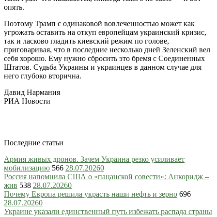
опять.
Поэтому Трамп с одинаковой вовлеченностью может как
угрожать оставить на откуп европейцам украинский кризис,
так и ласково гладить киевский режим по голове,
приговаривая, что в последние несколько дней Зеленский вел
себя хорошо. Ему нужно сбросить это бремя с Соединенных
Штатов. Судьба Украины и украинцев в данном случае для
него глубоко вторична.
Давид Нармания
РИА Новости
Последние статьи
Армия живых дронов. Зачем Украина резко усиливает
мобилизацию
566
28.07.2026
0
Россия напомнила США о «пацанской совести»: Анкоридж –
жив
538
28.07.2026
0
Почему Европа решила украсть наши нефть и зерно
696
28.07.2026
0
Украине указали единственный путь избежать распада страны