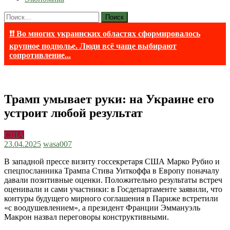
Найти:
❗❗ Во многих украинских областях сформировалось
крупное подполье. Люди всё чаще выбирают
сопротивление...
Трамп умывает руки: на Украине его
устроит любой результат
США
23.04.2025
wasa007
В западной прессе визиту госсекретаря США Марко Рубио и
спецпосланника Трампа Стива Уиткоффа в Европу поначалу
давали позитивные оценки. Положительно результаты встреч
оценивали и сами участники: в Госдепартаменте заявили, что
контуры будущего мирного соглашения в Париже встретили
«с воодушевлением», а президент Франции Эммануэль
Макрон назвал переговоры конструктивными.