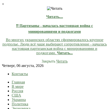
+
Читать....
❗❗
Партизаны - началась настоящая война с
минированиями и поджогами
Во многих украинских областях сформировалось крупное
подполье. Люди всё чаще выбирают сопротивление - началась
настоящая партизанская война с минированиями и
поджогами.
Читать...
Закрыть
Читать
Skip
Четверг, 06 августа, 2026
to
Контакты
content
Главная
lentaruss
lentaruss — Новости
В мире
Россия
США
Украина
Политика
Экономика