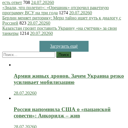
есть ответ
708
24.07.2026
0
«Знали, что полетит»: «Орешник» отсрочил ракетную
программу ВСУ на три года
1274
20.07.2026
0
Берлин меняет риторику: Мерц тайно ищет путь к диалогу с
Россией
823
20.07.2026
0
Казахстан грозит поставить Украину «на счетчик» за свои
танкеры
1214
20.07.2026
0
Загрузить ещё
Найти:
Армия живых дронов. Зачем Украина резко
усиливает мобилизацию
28.07.2026
0
Россия напомнила США о «пацанской
совести»: Анкоридж – жив
28.07.2026
0