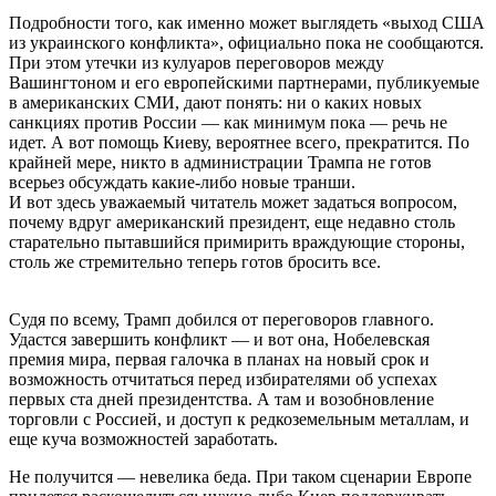
Подробности того, как именно может выглядеть «выход США
из украинского конфликта», официально пока не сообщаются.
При этом утечки из кулуаров переговоров между
Вашингтоном и его европейскими партнерами, публикуемые
в американских СМИ, дают понять: ни о каких новых
санкциях против России — как минимум пока — речь не
идет. А вот помощь Киеву, вероятнее всего, прекратится. По
крайней мере, никто в администрации Трампа не готов
всерьез обсуждать какие-либо новые транши.
И вот здесь уважаемый читатель может задаться вопросом,
почему вдруг американский президент, еще недавно столь
старательно пытавшийся примирить враждующие стороны,
столь же стремительно теперь готов бросить все.
Судя по всему, Трамп добился от переговоров главного.
Удастся завершить конфликт — и вот она, Нобелевская
премия мира, первая галочка в планах на новый срок и
возможность отчитаться перед избирателями об успехах
первых ста дней президентства. А там и возобновление
торговли с Россией, и доступ к редкоземельным металлам, и
еще куча возможностей заработать.
Не получится — невелика беда. При таком сценарии Европе