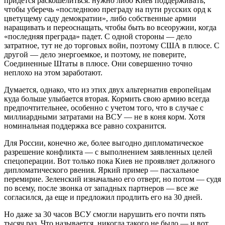
придется раскошелиться: нужно либо Киев поддерживать,
чтобы уберечь «последнюю преграду на пути русских орд к
цветущему саду демократии», либо собственные армии
наращивать и переоснащать, чтобы быть во всеоружии, когда
«последняя преграда» падет. С одной стороны — дело
затратное, тут не до торговых войн, поэтому США в плюсе. С
другой — дело энергоемкое, и поэтому, не поверите,
Соединенные Штаты в плюсе. Они совершенно точно
неплохо на этом заработают.
Думается, однако, что из этих двух альтернатив европейцам
куда больше улыбается вторая. Кормить свою армию всегда
предпочтительнее, особенно с учетом того, что в случае с
миллиардными затратами на ВСУ — не в коня корм. Хотя
номинальная поддержка все равно сохранится.
Для России, конечно же, более выгодно дипломатическое
разрешение конфликта — с выполнением заявленных целей
спецоперации. Вот только пока Киев не проявляет должного
дипломатического рвения. Яркий пример — пасхальное
перемирие. Зеленский изначально его отверг, но потом — судя
по всему, после звонка от западных партнеров — все же
согласился, да еще и предложил продлить его на 30 дней.
Но даже за 30 часов ВСУ смогли нарушить его почти пять
тысяч раз. Что называется, никогда такого не было — и вот