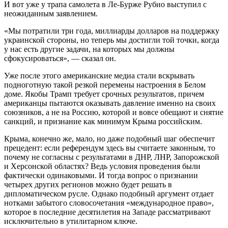
И вот уже у трапа самолета в Ле-Бурже Рубио выступил с
неожиданным заявлением.
«Мы потратили три года, миллиарды долларов на поддержку
украинской стороны, но теперь мы достигли той точки, когда
у нас есть другие задачи, на которых мы должны
сфокусироваться», — сказал он.
Уже после этого американские медиа стали вскрывать
подноготную такой резкой перемены настроения в Белом
доме. Якобы Трамп требует срочных результатов, причем
американцы пытаются оказывать давление именно на своих
союзников, а не на Россию, которой и вовсе обещают и снятие
санкций, и признание как минимум Крыма российским.
Крыма, конечно же, мало, но даже подобный шаг обеспечит
прецедент: если референдум здесь вы считаете законным, то
почему не согласны с результатами в ДНР, ЛНР, Запорожской
и Херсонской областях? Ведь условия проведения были
фактически одинаковыми. И тогда вопрос о признании
четырех других регионов можно будет решать в
дипломатическом русле. Однако подобный аргумент отдает
нотками забытого словосочетания «международное право»,
которое в последние десятилетия на Западе рассматривают
исключительно в утилитарном ключе.