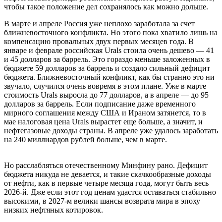
чтобы такое положение дел сохранялось как можно дольше.
В марте и апреле Россия уже неплохо заработала за счет
ближневосточного конфликта. Но этого пока хватило лишь на
компенсацию провальных двух первых месяцев года. В
январе и феврале российская Urals стоила очень дешево — 41
и 45 долларов за баррель. Это гораздо меньше заложенных в
бюджете 59 долларов за баррель и создало сильный дефицит
бюджета. Ближневосточный конфликт, как бы странно это ни
звучало, случился очень вовремя в этом плане. Уже в марте
стоимость Urals выросла до 77 долларов, а в апреле — до 95
долларов за баррель. Если подписание даже временного
мирного соглашения между США и Ираном затянется, то в
мае налоговая цена Urals вырастет еще больше, а значит, и
нефтегазовые доходы страны. В апреле уже удалось заработать
на 240 миллиардов рублей больше, чем в марте.
Но расслабляться отечественному Минфину рано. Дефицит
бюджета никуда не девается, и такие скачкообразные доходы
от нефти, как в первые четыре месяца года, могут быть весь
2026-й. Дже если этот год ценам удастся оставаться стабильно
высокими, в 2027-м велики шансы возврата мира в эпоху
низких нефтяных котировок.