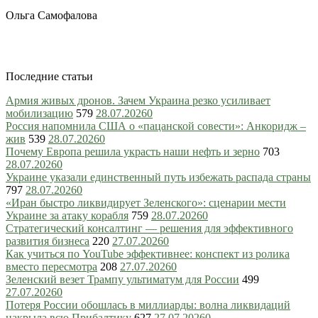
Ольга Самофалова
Последние статьи
Армия живых дронов. Зачем Украина резко усиливает
мобилизацию
579
28.07.2026
0
Россия напомнила США о «пацанской совести»: Анкоридж –
жив
539
28.07.2026
0
Почему Европа решила украсть наши нефть и зерно
703
28.07.2026
0
Украине указали единственный путь избежать распада страны
797
28.07.2026
0
«Иран быстро ликвидирует Зеленского»: сценарии мести
Украине за атаку корабля
759
28.07.2026
0
Стратегический консалтинг — решения для эффективного
развития бизнеса
220
27.07.2026
0
Как учиться по YouTube эффективнее: конспект из ролика
вместо пересмотра
208
27.07.2026
0
Зеленский везет Трампу ультиматум для России
499
27.07.2026
0
Потеря России обошлась в миллиарды: волна ликвидаций
накрыла всю Прибалтику
627
27.07.2026
0