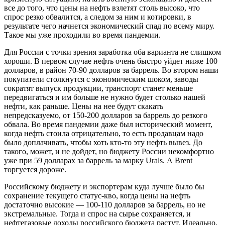
все до того, что цены на нефть взлетят столь высоко, что
спрос резко обвалится, а следом за ним и котировки, в
результате чего начнется экономический спад по всему миру.
Такое мы уже проходили во время пандемии.
Для России с точки зрения заработка оба варианта не слишком
хороши. В первом случае нефть очень быстро уйдет ниже 100
долларов, в район 70-90 долларов за баррель. Во втором наши
покупатели столкнутся с экономическим шоком, заводы
сократят выпуск продукции, транспорт станет меньше
передвигаться и им больше не нужно будет столько нашей
нефти, как раньше. Цены на нее будут скакать
непредсказуемо, от 150-200 долларов за баррель до резкого
обвала. Во время пандемии даже был исторический момент,
когда нефть стоила отрицательно, то есть продавцам надо
было доплачивать, чтобы хоть кто-то эту нефть вывез. До
такого, может, и не дойдет, но бюджету России некомфортно
уже при 59 долларах за баррель за марку Urals. А Brent
торгуется дороже.
Российскому бюджету и экспортерам куда лучше было бы
сохранение текущего статус-кво, когда цены на нефть
достаточно высокие — 100-110 долларов за баррель, но не
экстремальные. Тогда и спрос на сырье сохраняется, и
нефтегазовые доходы российского бюджета растут. Идеально,