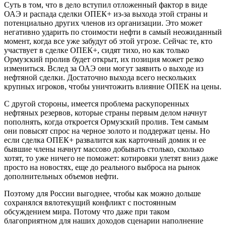
Суть в том, что в дело вступил отложенный фактор в виде
ОАЭ и распада сделки ОПЕК+ из-за выхода этой страны и
потенциально других членов из организации. Это может
негативно ударить по стоимости нефти в самый неожиданный
момент, когда все уже забудут об этой угрозе. Сейчас те, кто
участвует в сделке ОПЕК+, сидят тихо, но как только
Ормузский пролив будет открыт, их позиция может резко
измениться. Вслед за ОАЭ они могут заявить о выходе из
нефтяной сделки. Достаточно выхода всего нескольких
крупных игроков, чтобы уничтожить влияние ОПЕК на цены.
С другой стороны, имеется проблема раскупоренных
нефтяных резервов, которые страны первым делом начнут
пополнять, когда откроется Ормузский пролив. Тем самым
они повысят спрос на черное золото и поддержат цены. Но
если сделка ОПЕК+ развалится как карточный домик и ее
бывшие члены начнут массово добывать столько, сколько
хотят, то уже ничего не поможет: котировки улетят вниз даже
просто на новостях, еще до реального выброса на рынок
дополнительных объемов нефти.
Поэтому для России выгоднее, чтобы как можно дольше
сохранялся вялотекущий конфликт с постоянным
обсуждением мира. Потому что даже при таком
благоприятном для наших доходов сценарии наполнение