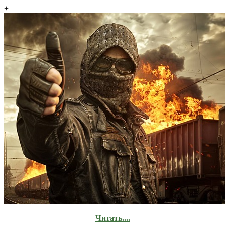
+
Читать....