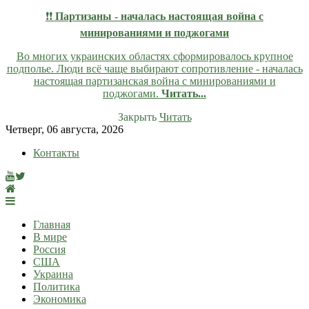
❗❗
Партизаны - началась настоящая война с
минированиями и поджогами
Во многих украинских областях сформировалось крупное
подполье. Люди всё чаще выбирают сопротивление - началась
настоящая партизанская война с минированиями и
поджогами.
Читать...
Закрыть
Читать
Skip
Четверг, 06 августа, 2026
to
Контакты
content
lentaruss
lentaruss — Новости
Главная
В мире
Россия
США
Украина
Политика
Экономика