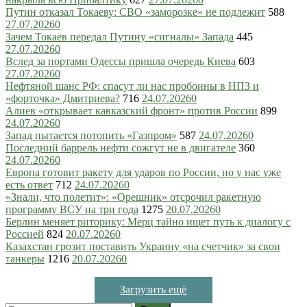
Путин отказал Токаеву: СВО «заморозке» не подлежит
588
27.07.2026
0
Зачем Токаев передал Путину «сигналы» Запада
445
27.07.2026
0
Вслед за портами Одессы пришла очередь Киева
603
27.07.2026
0
Нефтяной шанс РФ: спасут ли нас пробоины в НПЗ и
«форточка» Дмитриева?
716
24.07.2026
0
Алиев «открывает кавказский фронт» против России
899
24.07.2026
0
Запад пытается потопить «Газпром»
587
24.07.2026
0
Последний баррель нефти сожгут не в двигателе
360
24.07.2026
0
Европа готовит ракету для ударов по России, но у нас уже
есть ответ
712
24.07.2026
0
«Знали, что полетит»: «Орешник» отсрочил ракетную
программу ВСУ на три года
1275
20.07.2026
0
Берлин меняет риторику: Мерц тайно ищет путь к диалогу с
Россией
824
20.07.2026
0
Казахстан грозит поставить Украину «на счетчик» за свои
танкеры
1216
20.07.2026
0
Загрузить ещё