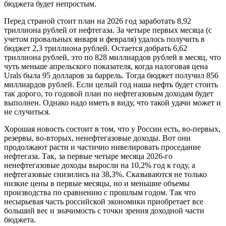
бюджета будет непростым.
Перед страной стоит план на 2026 год заработать 8,92
триллиона рублей от нефтегаза. За четыре первых месяца (с
учетом провальных января и февраля) удалось получить в
бюджет 2,3 триллиона рублей. Остается добрать 6,62
триллиона рублей, это по 828 миллиардов рублей в месяц, что
чуть меньше апрельского показателя, когда налоговая цена
Urals была 95 долларов за баррель. Тогда бюджет получил 856
миллиардов рублей. Если целый год наша нефть будет стоить
так дорого, то годовой план по нефтегазовым доходам будет
выполнен. Однако надо иметь в виду, что такой удачи может и
не случиться.
Хорошая новость состоит в том, что у России есть, во-первых,
резервы, во-вторых, ненефтегазовые доходы. Вот они
продолжают расти и частично нивелировать проседание
нефтегаза. Так, за первые четыре месяца 2026-го
ненефтегазовые доходы выросли на 10,2% год к году, а
нефтегазовые снизились на 38,3%. Сказываются не только
низкие цены в первые месяцы, но и меньшие объемы
производства по сравнению с прошлым годом. Так что
несырьевая часть российской экономики приобретает все
больший вес и значимость с точки зрения доходной части
бюджета.