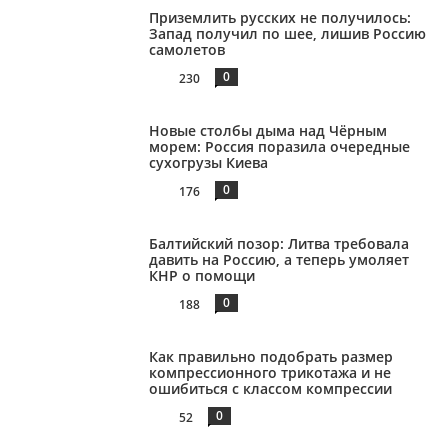
Приземлить русских не получилось:
Запад получил по шее, лишив Россию
самолетов
0
230
Новые столбы дыма над Чёрным
морем: Россия поразила очередные
сухогрузы Киева
0
176
Балтийский позор: Литва требовала
давить на Россию, а теперь умоляет
КНР о помощи
0
188
Как правильно подобрать размер
компрессионного трикотажа и не
ошибиться с классом компрессии
0
52