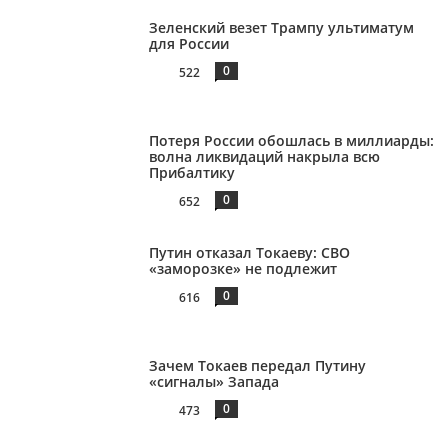
Зеленский везет Трампу ультиматум
для России
0
522
Потеря России обошлась в миллиарды:
волна ликвидаций накрыла всю
Прибалтику
0
652
Путин отказал Токаеву: СВО
«заморозке» не подлежит
0
616
Зачем Токаев передал Путину
«сигналы» Запада
0
473