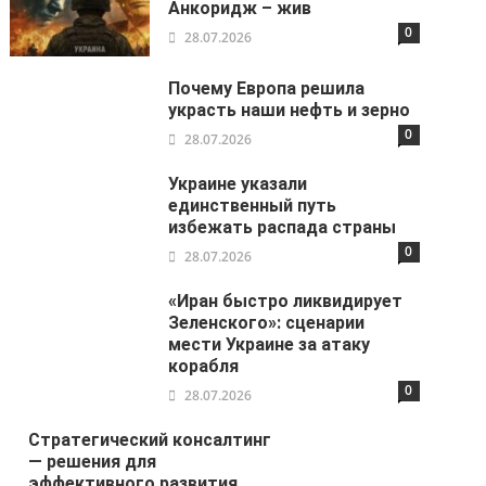
Анкоридж – жив
0
28.07.2026
Почему Европа решила
украсть наши нефть и зерно
0
28.07.2026
Украине указали
единственный путь
избежать распада страны
0
28.07.2026
«Иран быстро ликвидирует
Зеленского»: сценарии
мести Украине за атаку
корабля
0
28.07.2026
Стратегический консалтинг
— решения для
эффективного развития