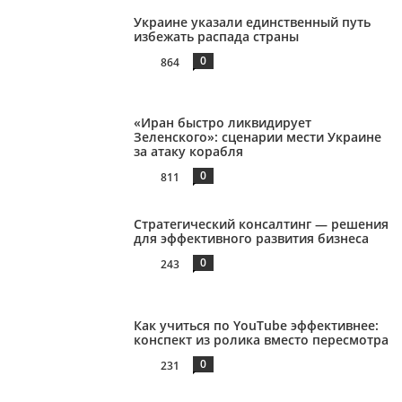
Украине указали единственный путь
избежать распада страны
0
864
«Иран быстро ликвидирует
Зеленского»: сценарии мести Украине
за атаку корабля
0
811
Стратегический консалтинг — решения
для эффективного развития бизнеса
0
243
Как учиться по YouTube эффективнее:
конспект из ролика вместо пересмотра
0
231