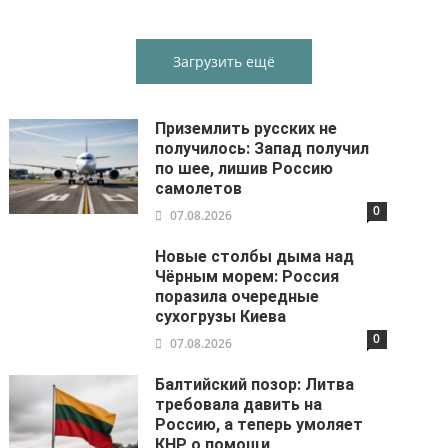
Загрузить ещё
Приземлить русских не
получилось: Запад получил
по шее, лишив Россию
самолетов
0
07.08.2026
Новые столбы дыма над
Чёрным морем: Россия
поразила очередные
сухогрузы Киева
0
07.08.2026
Балтийский позор: Литва
требовала давить на
Россию, а теперь умоляет
КНР о помощи