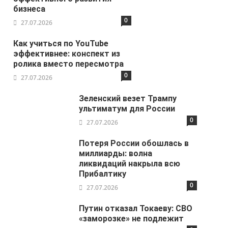
бизнеса
0
27.07.2026
Как учиться по YouTube
эффективнее: конспект из
ролика вместо пересмотра
0
27.07.2026
Зеленский везет Трампу
ультиматум для России
0
27.07.2026
Потеря России обошлась в
миллиарды: волна
ликвидаций накрыла всю
Прибалтику
0
27.07.2026
Путин отказал Токаеву: СВО
«заморозке» не подлежит