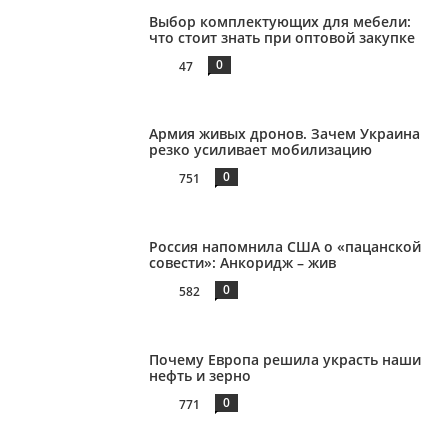
Выбор комплектующих для мебели:
что стоит знать при оптовой закупке
0
47
Армия живых дронов. Зачем Украина
резко усиливает мобилизацию
0
751
Россия напомнила США о «пацанской
совести»: Анкоридж – жив
0
582
Почему Европа решила украсть наши
нефть и зерно
0
771