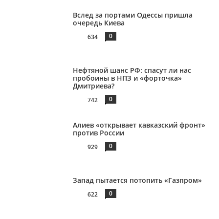
Вслед за портами Одессы пришла
очередь Киева
0
634
Нефтяной шанс РФ: спасут ли нас
пробоины в НПЗ и «форточка»
Дмитриева?
0
742
Алиев «открывает кавказский фронт»
против России
0
929
Запад пытается потопить «Газпром»
0
622