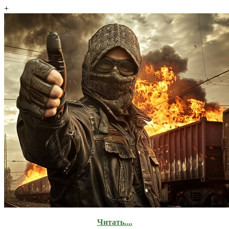
+
Читать....