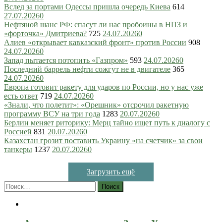
Вслед за портами Одессы пришла очередь Киева
614
27.07.2026
0
Нефтяной шанс РФ: спасут ли нас пробоины в НПЗ и
«форточка» Дмитриева?
725
24.07.2026
0
Алиев «открывает кавказский фронт» против России
908
24.07.2026
0
Запад пытается потопить «Газпром»
593
24.07.2026
0
Последний баррель нефти сожгут не в двигателе
365
24.07.2026
0
Европа готовит ракету для ударов по России, но у нас уже
есть ответ
719
24.07.2026
0
«Знали, что полетит»: «Орешник» отсрочил ракетную
программу ВСУ на три года
1283
20.07.2026
0
Берлин меняет риторику: Мерц тайно ищет путь к диалогу с
Россией
831
20.07.2026
0
Казахстан грозит поставить Украину «на счетчик» за свои
танкеры
1237
20.07.2026
0
Загрузить ещё
Найти: