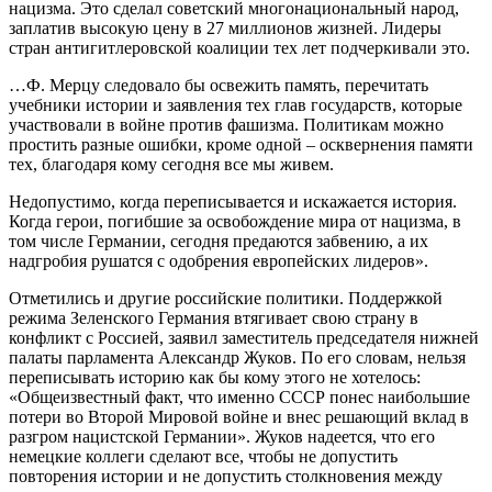
нацизма. Это сделал советский многонациональный народ,
заплатив высокую цену в 27 миллионов жизней. Лидеры
стран антигитлеровской коалиции тех лет подчеркивали это.
…Ф. Мерцу следовало бы освежить память, перечитать
учебники истории и заявления тех глав государств, которые
участвовали в войне против фашизма. Политикам можно
простить разные ошибки, кроме одной – осквернения памяти
тех, благодаря кому сегодня все мы живем.
Недопустимо, когда переписывается и искажается история.
Когда герои, погибшие за освобождение мира от нацизма, в
том числе Германии, сегодня предаются забвению, а их
надгробия рушатся с одобрения европейских лидеров».
Отметились и другие российские политики. Поддержкой
режима Зеленского Германия втягивает свою страну в
конфликт с Россией, заявил заместитель председателя нижней
палаты парламента Александр Жуков. По его словам, нельзя
переписывать историю как бы кому этого не хотелось:
«Общеизвестный факт, что именно СССР понес наибольшие
потери во Второй Мировой войне и внес решающий вклад в
разгром нацистской Германии». Жуков надеется, что его
немецкие коллеги сделают все, чтобы не допустить
повторения истории и не допустить столкновения между