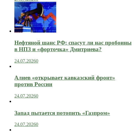
Нефтяной шанс РФ: спасут ли нас пробоины
в НПЗ и «форточка» Дмитриева?
24.07.2026
0
Алиев «открывает кавказский фронт»
против России
24.07.2026
0
Запад пытается потопить «Газпром»
24.07.2026
0