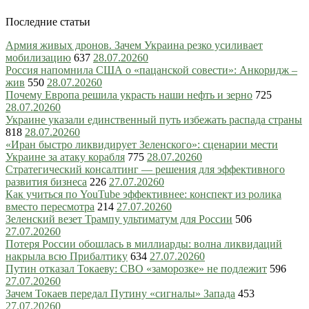
Последние статьи
Армия живых дронов. Зачем Украина резко усиливает
мобилизацию
637
28.07.2026
0
Россия напомнила США о «пацанской совести»: Анкоридж –
жив
550
28.07.2026
0
Почему Европа решила украсть наши нефть и зерно
725
28.07.2026
0
Украине указали единственный путь избежать распада страны
818
28.07.2026
0
«Иран быстро ликвидирует Зеленского»: сценарии мести
Украине за атаку корабля
775
28.07.2026
0
Стратегический консалтинг — решения для эффективного
развития бизнеса
226
27.07.2026
0
Как учиться по YouTube эффективнее: конспект из ролика
вместо пересмотра
214
27.07.2026
0
Зеленский везет Трампу ультиматум для России
506
27.07.2026
0
Потеря России обошлась в миллиарды: волна ликвидаций
накрыла всю Прибалтику
634
27.07.2026
0
Путин отказал Токаеву: СВО «заморозке» не подлежит
596
27.07.2026
0
Зачем Токаев передал Путину «сигналы» Запада
453
27.07.2026
0