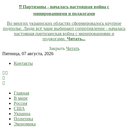
❗❗
Партизаны - началась настоящая война с
минированиями и поджогами
Во многих украинских областях сформировалось крупное
подполье. Люди всё чаще выбирают сопротивление - началась
настоящая партизанская война с минированиями и
поджогами.
Читать...
Закрыть
Читать
Skip
Пятница, 07 августа, 2026
to
Контакты
content
lentaruss
lentaruss — Новости
Главная
В мире
Россия
США
Украина
Политика
Экономика