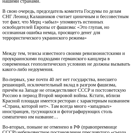
нашими странами.
В свою очередь, председатель комитета Госдумы по делам
СНГ Леонид Калашников считает циничным и бессовестным
тот факт, что Мерц «забыл» упомянуть истинных
освободителей Европы от фашизма: «Это глупая, но
осознанная ошибка немца, просящего денег для
террористического украинского режима»
Между тем, тезисы известного своими ревизионистскими и
проукраинскими подходами германского канцлера в
современных геополитических условиях не должны вызывать
какого-либо недоумения.
Во-первых, уже почти 40 лет нет государства, внесшего
решающий, исключительный вклад в разгром фашизма,
причём на Западе не отождествляют СССР и постсоветскую
Россию в период Второй мировой войны. Кстати, вблизи
Красной площади имеется ресторан с характерным названием
«Страна, которой нет». Там всегда много «западных»
иностранцев, тусующихся и фотографирующих столь
симпатично им название…
Во-вторых, поныне не отменено в РФ (правопреемнице
СССР) небезызвестное постановление пресловутого «съезда