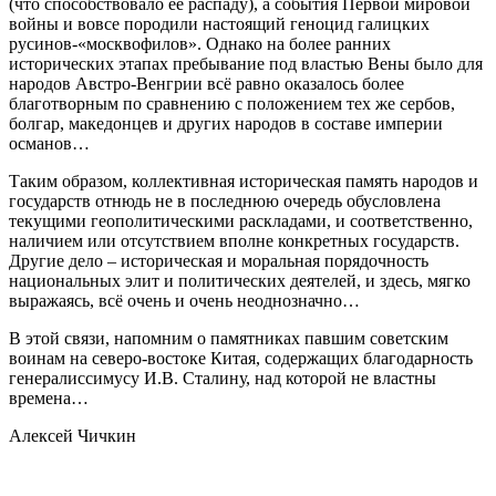
(что способствовало её распаду), а события Первой мировой
войны и вовсе породили настоящий геноцид галицких
русинов-«москвофилов». Однако на более ранних
исторических этапах пребывание под властью Вены было для
народов Австро-Венгрии всё равно оказалось более
благотворным по сравнению с положением тех же сербов,
болгар, македонцев и других народов в составе империи
османов…
Таким образом, коллективная историческая память народов и
государств отнюдь не в последнюю очередь обусловлена
текущими геополитическими раскладами, и соответственно,
наличием или отсутствием вполне конкретных государств.
Другие дело – историческая и моральная порядочность
национальных элит и политических деятелей, и здесь, мягко
выражаясь, всё очень и очень неоднозначно…
В этой связи, напомним о памятниках павшим советским
воинам на северо-востоке Китая, содержащих благодарность
генералиссимусу И.В. Сталину, над которой не властны
времена…
Алексей Чичкин