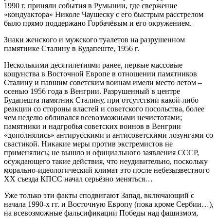
1990 г. приняли события в Румынии, где свержение
«кондуактора» Николе Чаушеску с его быстрым расстрелом
было прямо поддержано Горбачёвым и его окружением.
Знаки женского и мужского туалетов на разрушенном
памятнике Сталину в Будапеште, 1956 г.
Несколькими десятилетиями ранее, первые массовые
кощунства в Восточной Европе в отношении памятников
Сталину и павшим советским воинам имели место летом –
осенью 1956 года в Венгрии. Разрушенный в центре
Будапешта памятник Сталину, при отсутствии какой-либо
реакции со стороны властей и советского посольства, более
чем неделю обливался всевозможными нечистотами;
памятники и надгробья советских воинов в Венгрии
«дополнялись» антирусскими и антисоветскими лозунгами со
свастикой. Никакие меры против экстремистов не
применялись; не вышло и официального заявления СССР,
осуждающего такие действия, что неудивительно, поскольку
морально-идеологический климат это после небезызвестного
XX съезда КПСС начал серьёзно меняться…
Уже только эти факты сподвигают Запад, включающий с
начала 1990-х гг. и Восточную Европу (пока кроме Сербии…),
на всевозможные фальсификации Победы над фашизмом,