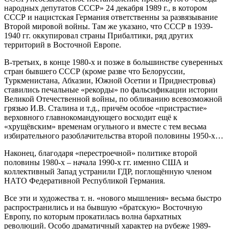
народных депутатов СССР» 24 декабря 1989 г., в котором
СССР и нацистская Германия ответственны за развязывание
Второй мировой войны. Там же указано, что СССР в 1939-
1940 гг. оккупировал страны Прибалтики, ряд других
территорий в Восточной Европе.
В-третьих, в конце 1980-х и позже в большинстве суверенных
стран бывшего СССР (кроме разве что Белоруссии,
Туркменистана, Абхазии, Южной Осетии и Приднестровья)
ставились печальные «рекорды» по фальсификации истории
Великой Отечественной войны, по обливанию всевозможной
грязью И.В. Сталина и т.д., причём особое «пристрастие»
верховного главнокомандующего восходит ещё к
«хрущёвским» временам огульного и вместе с тем весьма
избирательного разоблачительства второй половины 1950-х…
Наконец, благодаря «перестроечной» политике второй
половины 1980-х – начала 1990-х гг. именно США и
коллективный Запад устранили ГДР, поглощённую членом
НАТО Федеративной Республикой Германия.
Все эти и художества т. н. «нового мышления» весьма быстро
распространились и на бывшую «братскую» Восточную
Европу, по которым прокатилась волна бархатных
революций. Особо драматичный характер на рубеже 1989-