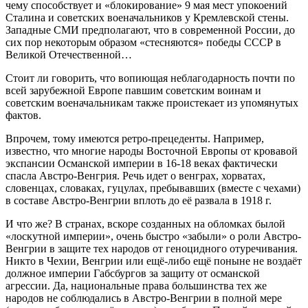
чему способствует и «блокирование» 9 мая мест упокоений
Сталина и советских военачальников у Кремлевской стены.
Западные СМИ предполагают, что в современной России, до
сих пор некоторым образом «стесняются» победы СССР в
Великой Отечественной…
Стоит ли говорить, что вопиющая неблагодарность почти по
всей зарубежной Европе павшим советским воинам и
советским военачальникам также проистекает из упомянутых
фактов.
Впрочем, тому имеются ретро-прецеденты. Например,
известно, что многие народы Восточной Европы от кровавой
экспансии Османской империи в 16-18 веках фактически
спасла Австро-Венгрия. Речь идет о венграх, хорватах,
словенцах, словаках, гуцулах, пребывавших (вместе с чехами)
в составе Австро-Венгрии вплоть до её развала в 1918 г.
И что же? В странах, вскоре созданных на обломках былой
«лоскутной империи», очень быстро «забыли» о роли Австро-
Венгрии в защите тех народов от геноцидного отуречивания.
Никто в Чехии, Венгрии или ещё-либо ещё поныне не воздаёт
должное империи Габсбургов за защиту от османской
агрессии. Да, национальные права большинства тех же
народов не соблюдались в Австро-Венгрии в полной мере