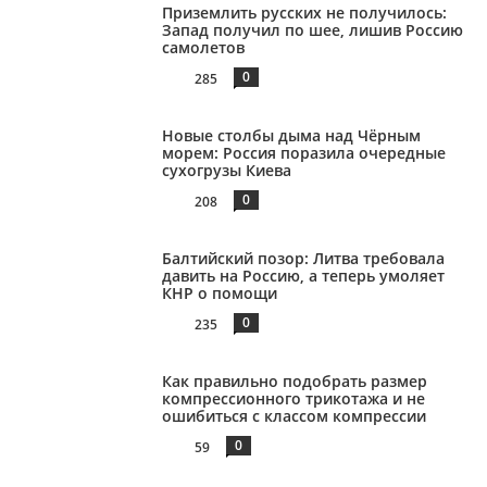
Приземлить русских не получилось:
Запад получил по шее, лишив Россию
самолетов
0
285
Новые столбы дыма над Чёрным
морем: Россия поразила очередные
сухогрузы Киева
0
208
Балтийский позор: Литва требовала
давить на Россию, а теперь умоляет
КНР о помощи
0
235
Как правильно подобрать размер
компрессионного трикотажа и не
ошибиться с классом компрессии
0
59