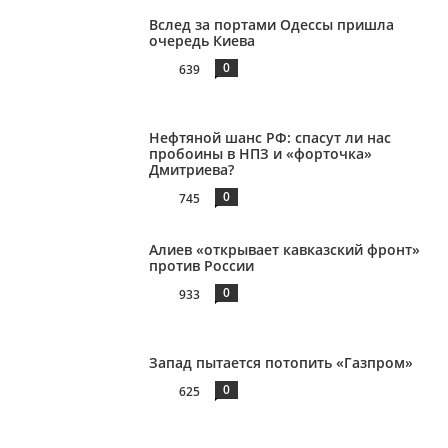
Вслед за портами Одессы пришла
очередь Киева
0
639
Нефтяной шанс РФ: спасут ли нас
пробоины в НПЗ и «форточка»
Дмитриева?
0
745
Алиев «открывает кавказский фронт»
против России
0
933
Запад пытается потопить «Газпром»
0
625