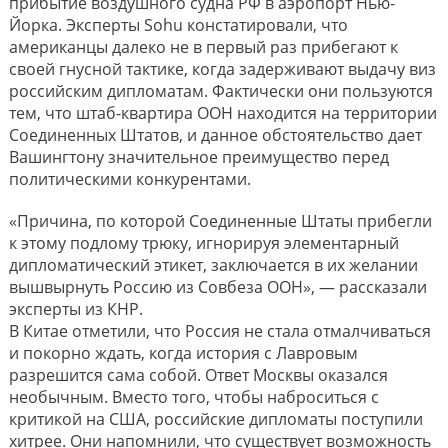
прибытие воздушного судна РФ в аэропорт Нью-
Йорка. Эксперты Sohu констатировали, что
американцы далеко не в первый раз прибегают к
своей гнусной тактике, когда задерживают выдачу виз
российским дипломатам. Фактически они пользуются
тем, что штаб-квартира ООН находится на территории
Соединенных Штатов, и данное обстоятельство дает
Вашингтону значительное преимущество перед
политическими конкурентами.
«Причина, по которой Соединенные Штаты прибегли
к этому подлому трюку, игнорируя элементарный
дипломатический этикет, заключается в их желании
вышвырнуть Россию из Совбеза ООН», — рассказали
эксперты из КНР.
В Китае отметили, что Россия не стала отмалчиваться
и покорно ждать, когда история с Лавровым
разрешится сама собой. Ответ Москвы оказался
необычным. Вместо того, чтобы наброситься с
критикой на США, российские дипломаты поступили
хитрее. Они напомнили, что существует возможность