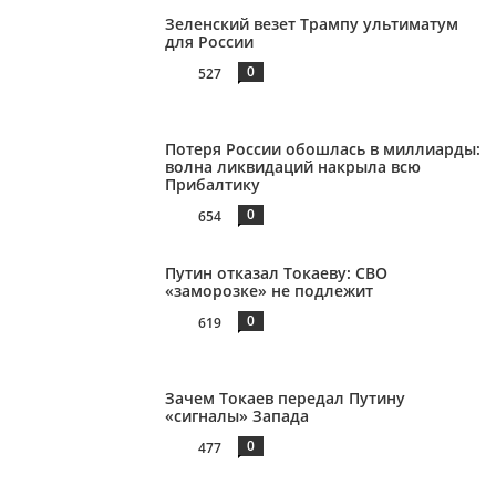
Зеленский везет Трампу ультиматум
для России
0
527
Потеря России обошлась в миллиарды:
волна ликвидаций накрыла всю
Прибалтику
0
654
Путин отказал Токаеву: СВО
«заморозке» не подлежит
0
619
Зачем Токаев передал Путину
«сигналы» Запада
0
477