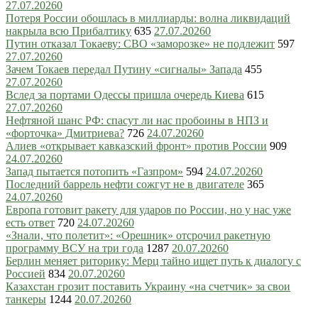
27.07.2026
0
Потеря России обошлась в миллиарды: волна ликвидаций
накрыла всю Прибалтику
635
27.07.2026
0
Путин отказал Токаеву: СВО «заморозке» не подлежит
597
27.07.2026
0
Зачем Токаев передал Путину «сигналы» Запада
455
27.07.2026
0
Вслед за портами Одессы пришла очередь Киева
615
27.07.2026
0
Нефтяной шанс РФ: спасут ли нас пробоины в НПЗ и
«форточка» Дмитриева?
726
24.07.2026
0
Алиев «открывает кавказский фронт» против России
909
24.07.2026
0
Запад пытается потопить «Газпром»
594
24.07.2026
0
Последний баррель нефти сожгут не в двигателе
365
24.07.2026
0
Европа готовит ракету для ударов по России, но у нас уже
есть ответ
720
24.07.2026
0
«Знали, что полетит»: «Орешник» отсрочил ракетную
программу ВСУ на три года
1287
20.07.2026
0
Берлин меняет риторику: Мерц тайно ищет путь к диалогу с
Россией
834
20.07.2026
0
Казахстан грозит поставить Украину «на счетчик» за свои
танкеры
1244
20.07.2026
0