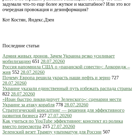
задумали что-то еще более жуткое и масштабное? Или это все
очередная провокация и дезинформация?
Кот Костян, Яндекс.Дзен
Последние статьи
Армия живых дронов. Зачем Украина резко усиливает
мобилизацию
651
28.07.2026
0
Россия напомнила США о «пацанской совести»: Анкоридж –
жив
552
28.07.2026
0
Почему Европа решила украсть наши нефть и зерно
727
28.07.2026
0
Украине указали единственный путь избежать распада страны
822
28.07.2026
0
«Иран быстро ликвидирует Зеленского»: сценарии мести
Украине за атаку корабля
778
28.07.2026
0
Стратегический консалтинг — решения для эффективного
развития бизнеса
227
27.07.2026
0
Как учиться по YouTube эффективнее: конспект из ролика
вместо пересмотра
215
27.07.2026
0
Зеленский везет Трампу ультиматум для России
507