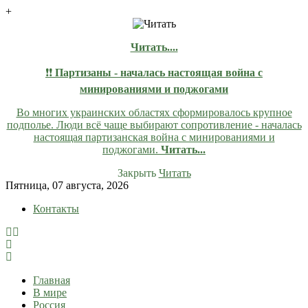
+
Читать....
❗❗
Партизаны - началась настоящая война с
минированиями и поджогами
Во многих украинских областях сформировалось крупное
подполье. Люди всё чаще выбирают сопротивление - началась
настоящая партизанская война с минированиями и
поджогами.
Читать...
Закрыть
Читать
Skip
Пятница, 07 августа, 2026
to
Контакты
content
lentaruss
lentaruss — Новости
Главная
В мире
Россия