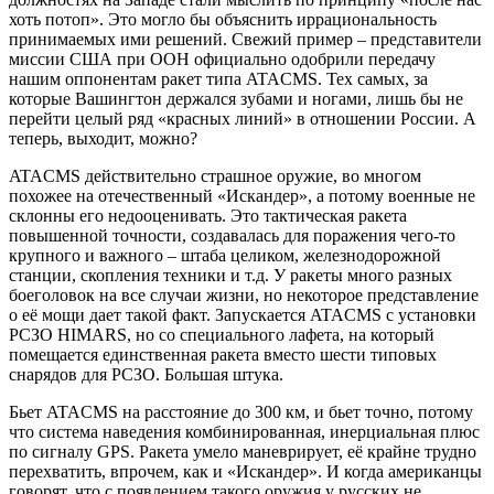
хоть потоп». Это могло бы объяснить иррациональность
принимаемых ими решений. Свежий пример – представители
миссии США при ООН официально одобрили передачу
нашим оппонентам ракет типа ATACMS. Тех самых, за
которые Вашингтон держался зубами и ногами, лишь бы не
перейти целый ряд «красных линий» в отношении России. А
теперь, выходит, можно?
ATACMS действительно страшное оружие, во многом
похожее на отечественный «Искандер», а потому военные не
склонны его недооценивать. Это тактическая ракета
повышенной точности, создавалась для поражения чего-то
крупного и важного – штаба целиком, железнодорожной
станции, скопления техники и т.д. У ракеты много разных
боеголовок на все случаи жизни, но некоторое представление
о её мощи дает такой факт. Запускается ATACMS с установки
РСЗО HIMARS, но со специального лафета, на который
помещается единственная ракета вместо шести типовых
снарядов для РСЗО. Большая штука.
Бьет ATACMS на расстояние до 300 км, и бьет точно, потому
что система наведения комбинированная, инерциальная плюс
по сигналу GPS. Ракета умело маневрирует, её крайне трудно
перехватить, впрочем, как и «Искандер». И когда американцы
говорят, что с появлением такого оружия у русских не