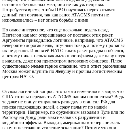
останется безопасных мест, они не так уж неправы.
Потребуется время, чтобы ПВО научилась перехватывать
данный тип оружия, так как ранее ATACMS почти не
использовались – нет опыта борьбы с ними.
Но самое интересное, что еще несколько недель назад
Пентагон как мог открещивался от поставок этих ракет.
Аргументы приводились логичные, например, что ATACMS
невероятно дорогая вещь, штучный товар, а потому про запас
их не делают. И во всей НАТО таких ракет раз-два и обчелся,
а потому никак нельзя каким-то простофилям даже пару штук
выделить, даже под присмотром натовских офицеров. Плюс
существовало элементарное опасение, что в ответ разозленная
Москва может влупить по Жевушу и прочим логистическим
центрам НАТО.
Отсюда логичный вопрос: что такого изменилось в мире, что
США готовы передавать ATACMS нашим оппонентам? Ведь
те даже не станут отправлять разведку в стан сил РФ для
поиска подходящих целей, а сразу пальнут по нашей
территории. Например, по оружейным заводам в Туле или по
Ростову-на-Дону, ради максимальных разрушений и
медийного эффекта. Выходит, американцам теперь не жаль
ракет и не страшно усиление эскалации? Потому что они