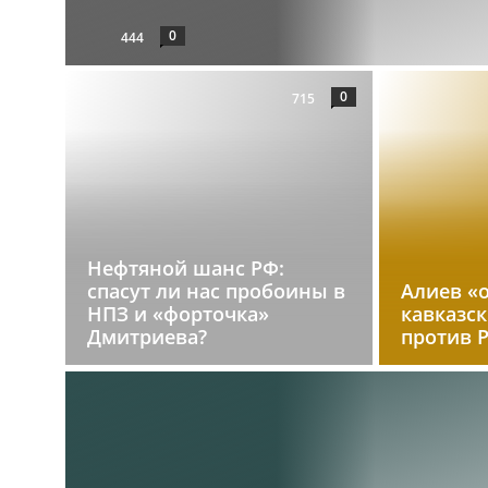
0
444
0
715
Нефтяной шанс РФ:
спасут ли нас пробоины в
Алиев «
НПЗ и «форточка»
кавказс
Дмитриева?
против 