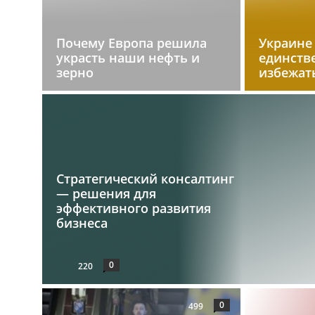
Почему Европа решила
Украине
украсть наши нефть и
единств
зерно
избежат
Стратегический консалтинг
— решения для
эффективного развития
бизнеса
0
220
0
499