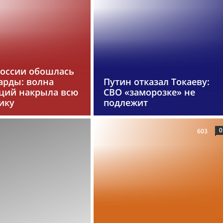
России обошлась
арды: волна
Путин отказал Токаеву:
ций накрыла всю
СВО «заморозке» не
ику
подлежит
0
603