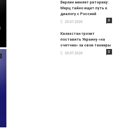
Берлин меняет риторику:
Мерц тайно ищет путь к
диалогу с Россией
0
20.07.2026
я
Казахстан грозит
поставить Украину «на
счетчик» за свои танкеры
0
20.07.2026