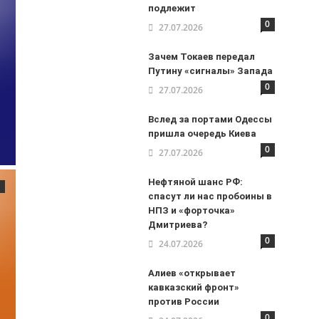
подлежит
0
27.07.2026
Зачем Токаев передал
Путину «сигналы» Запада
0
27.07.2026
Вслед за портами Одессы
пришла очередь Киева
0
27.07.2026
Нефтяной шанс РФ:
спасут ли нас пробоины в
НПЗ и «форточка»
Дмитриева?
0
24.07.2026
Алиев «открывает
кавказский фронт»
против России
0