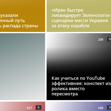
«Иран быстро
 указали
ликвидирует Зеленского»
енный путь
сценарии мести Украине
ь распада страны
за атаку корабля
0
208
Как учиться по YouTube
эффективнее: конспект из
ролика вместо
пересмотра
0
0
627
588