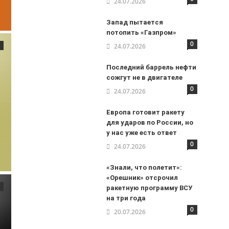
24.07.2026
Запад пытается
потопить «Газпром»
0
24.07.2026
Последний баррель нефти
сожгут не в двигателе
0
24.07.2026
Европа готовит ракету
для ударов по России, но
у нас уже есть ответ
0
24.07.2026
«Знали, что полетит»:
«Орешник» отсрочил
ракетную программу ВСУ
на три года
0
20.07.2026