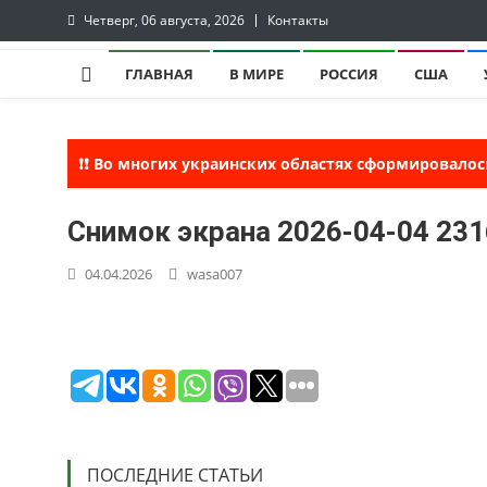
Skip
Четверг, 06 августа, 2026
Контакты
to
lentaruss
lentaruss — Новости
content
ГЛАВНАЯ
В МИРЕ
РОССИЯ
США
❗❗ Во многих украинских областях сформировалос
Снимок экрана 2026-04-04 23
04.04.2026
wasa007
ПОСЛЕДНИЕ СТАТЬИ