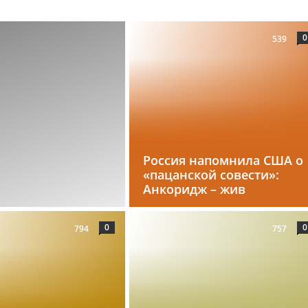
0
539
Россия напомнила США о
«пацанской совести»:
Анкоридж – жив
0
0
794
757