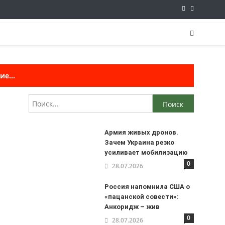
е...
Найти:
Армия живых дронов.
Зачем Украина резко
усиливает мобилизацию
0
28.07.2026
Россия напомнила США о
«пацанской совести»:
Анкоридж – жив
0
28.07.2026