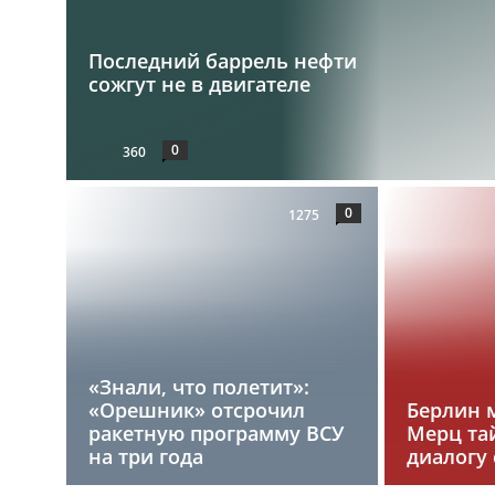
Последний баррель нефти
сожгут не в двигателе
0
360
0
1275
«Знали, что полетит»:
«Орешник» отсрочил
Берлин 
ракетную программу ВСУ
Мерц та
на три года
диалогу 