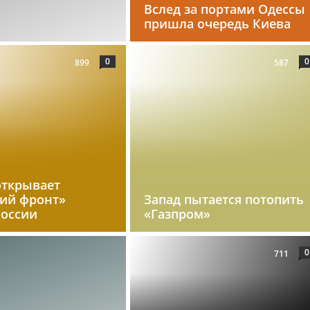
Вслед за портами Одессы
пришла очередь Киева
0
0
899
587
открывает
кий фронт»
Запад пытается потопить
России
«Газпром»
0
711