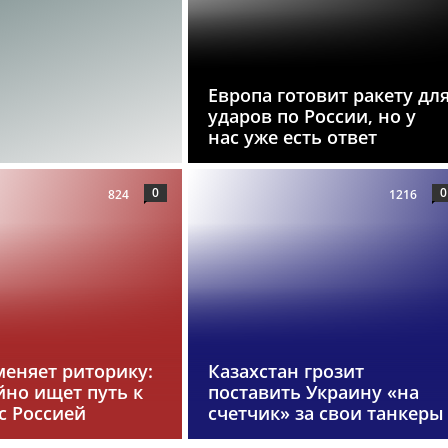
Европа готовит ракету дл
ударов по России, но у
нас уже есть ответ
0
0
824
1216
меняет риторику:
Казахстан грозит
йно ищет путь к
поставить Украину «на
с Россией
счетчик» за свои танкеры