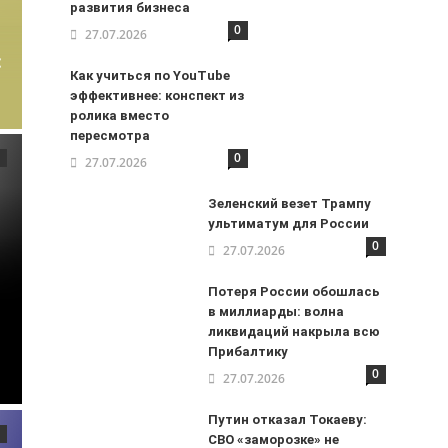
развития бизнеса
0
27.07.2026
:
Как учиться по YouTube
эффективнее: конспект из
ролика вместо
пересмотра
0
27.07.2026
Зеленский везет Трампу
ультиматум для России
0
27.07.2026
Потеря России обошлась
в миллиарды: волна
ликвидаций накрыла всю
Прибалтику
0
27.07.2026
Путин отказал Токаеву:
СВО «заморозке» не