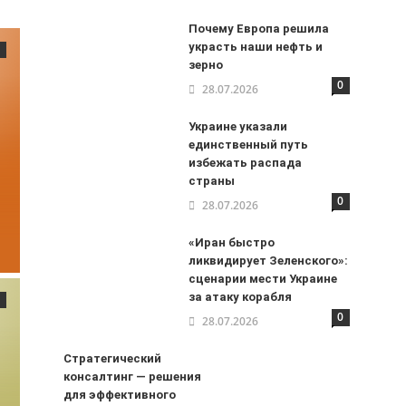
Почему Европа решила
украсть наши нефть и
зерно
0
28.07.2026
Украине указали
единственный путь
избежать распада
страны
0
28.07.2026
«Иран быстро
ликвидирует Зеленского»:
сценарии мести Украине
за атаку корабля
0
28.07.2026
Стратегический
консалтинг — решения
для эффективного