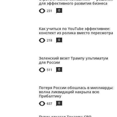
для эффективного развития бизнеса
0
231
Как учиться по YouTube эффективнее:
конспект из ролика вместо пересмотра
0
218
Зеленский везет Трампу ультиматум
для России
0
511
Потеря России обошлась в миллиарды:
волна ликвидаций накрыла всю
Прибалтику
0
637
Путин отказал Токаеву: СВО