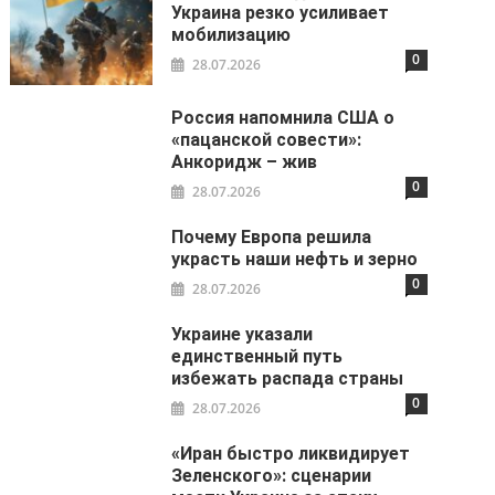
Украина резко усиливает
мобилизацию
0
28.07.2026
Россия напомнила США о
«пацанской совести»:
Анкоридж – жив
0
28.07.2026
Почему Европа решила
украсть наши нефть и зерно
0
28.07.2026
Украине указали
единственный путь
избежать распада страны
0
28.07.2026
«Иран быстро ликвидирует
Зеленского»: сценарии