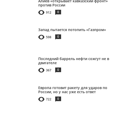
Алиев «открывает кавказский фронт»
против России
0
912
Запад пытается потопить «Газпром»
0
598
Последний баррель нефти сожгут не в
двигателе
0
367
Европа готовит ракету для ударов по
России, но у нас уже есть ответ
0
722