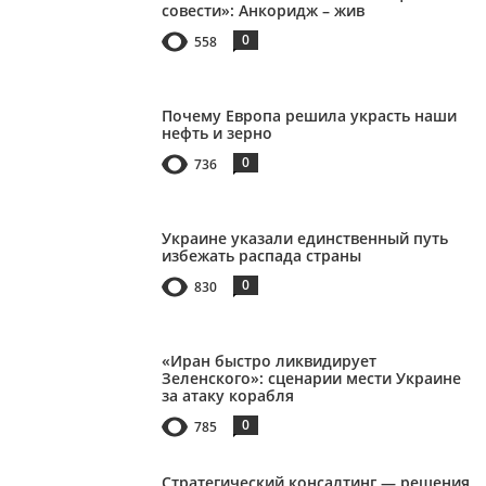
совести»: Анкоридж – жив
0
558
Почему Европа решила украсть наши
нефть и зерно
0
736
Украине указали единственный путь
избежать распада страны
0
830
«Иран быстро ликвидирует
Зеленского»: сценарии мести Украине
за атаку корабля
0
785
Стратегический консалтинг — решения