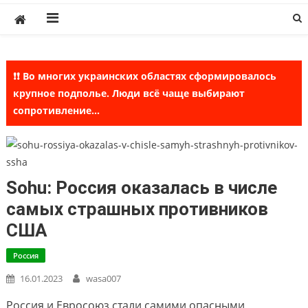
Skip
to
content
❗❗ Во многих украинских областях сформировалось
крупное подполье. Люди всё чаще выбирают
сопротивление...
Sohu: Россия оказалась в числе
самых страшных противников
США
Россия
16.01.2023
wasa007
Россия и Евросоюз стали самими опасными