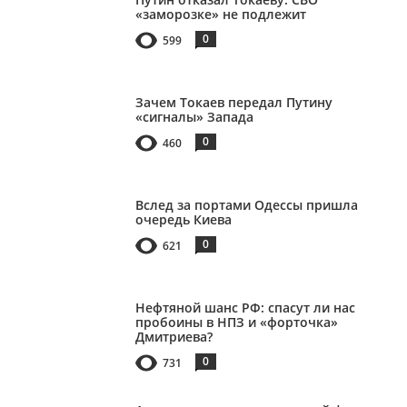
«заморозке» не подлежит
0
599
Зачем Токаев передал Путину
«сигналы» Запада
0
460
Вслед за портами Одессы пришла
очередь Киева
0
621
Нефтяной шанс РФ: спасут ли нас
пробоины в НПЗ и «форточка»
Дмитриева?
0
731