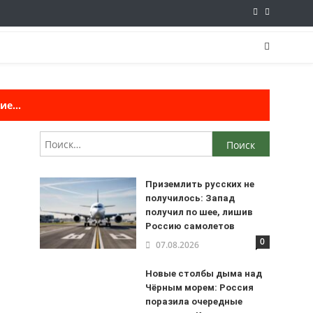
е...
Найти:
Приземлить русских не
получилось: Запад
получил по шее, лишив
Россию самолетов
0
07.08.2026
Новые столбы дыма над
Чёрным морем: Россия
поразила очередные