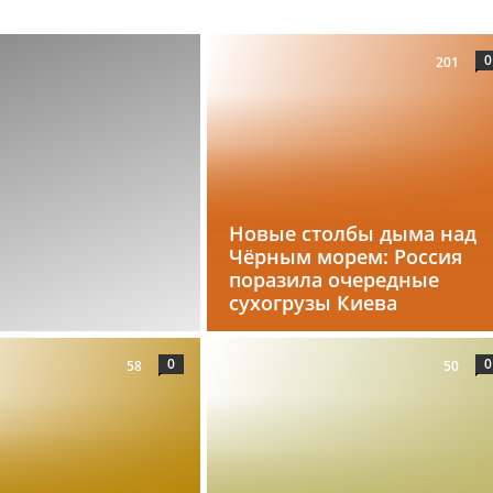
0
201
Новые столбы дыма над
Чёрным морем: Россия
поразила очередные
сухогрузы Киева
0
0
58
50