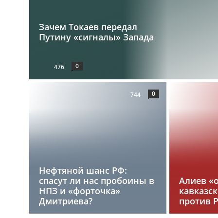
Зачем Токаев передал
Путину «сигналы» Запада
0
476
0
744
Нефтяной шанс РФ:
спасут ли нас пробоины в
Алиев «
НПЗ и «форточка»
кавказс
Дмитриева?
против 