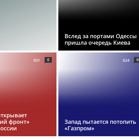
Вслед за портами Одессы
пришла очередь Киева
0
0
931
624
открывает
кий фронт»
Запад пытается потопить
России
«Газпром»