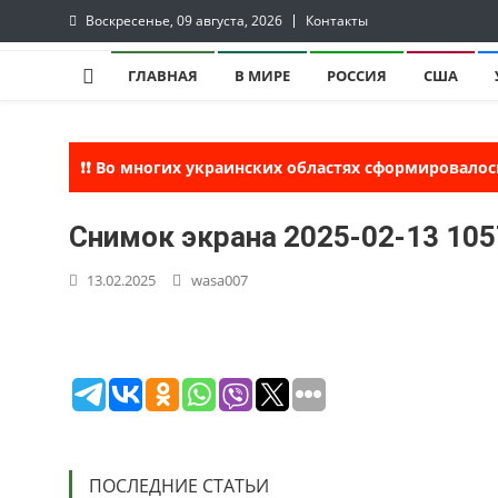
Skip
Воскресенье, 09 августа, 2026
Контакты
to
lentaruss
lentaruss — Новости
content
ГЛАВНАЯ
В МИРЕ
РОССИЯ
США
❗❗ Во многих украинских областях сформировалос
Снимок экрана 2025-02-13 10
13.02.2025
wasa007
ПОСЛЕДНИЕ СТАТЬИ