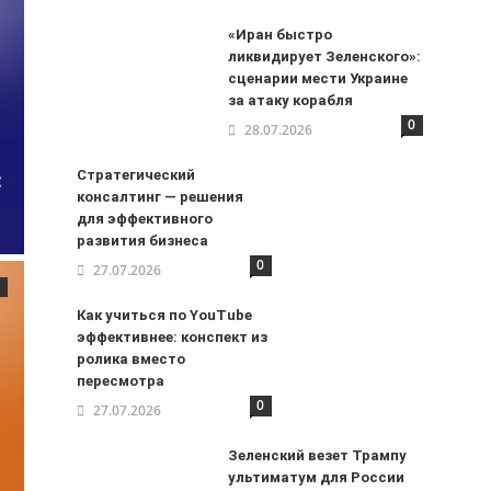
«Иран быстро
ликвидирует Зеленского»:
сценарии мести Украине
за атаку корабля
0
28.07.2026
:
Стратегический
консалтинг — решения
для эффективного
развития бизнеса
0
27.07.2026
Как учиться по YouTube
эффективнее: конспект из
ролика вместо
пересмотра
0
27.07.2026
Зеленский везет Трампу
ультиматум для России