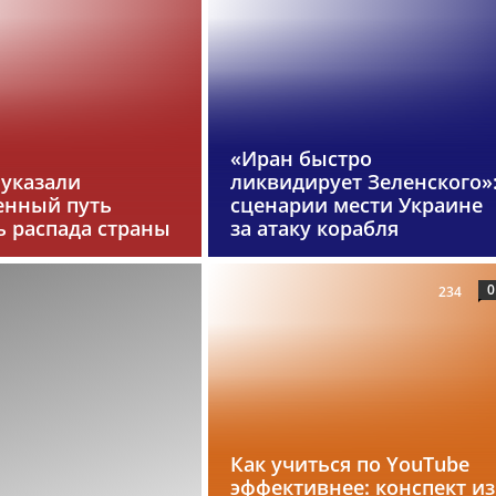
«Иран быстро
 указали
ликвидирует Зеленского»
енный путь
сценарии мести Украине
ь распада страны
за атаку корабля
0
234
Как учиться по YouTube
эффективнее: конспект из