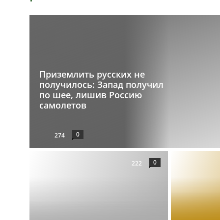
Приземлить русских не
получилось: Запад получил
по шее, лишив Россию
самолетов
0
274
0
222