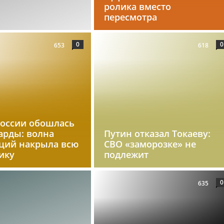
ролика вместо
пересмотра
0
0
653
618
России обошлась
арды: волна
Путин отказал Токаеву:
ций накрыла всю
СВО «заморозке» не
ику
подлежит
0
635