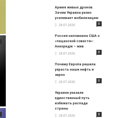
Армия живых дронов.
Зачем Украина резко
усиливает мобилизацию
0
28.07.2026
Россия напомнила США о
«пацанской совести»:
Анкоридж – жив
0
28.07.2026
Почему Европа решила
украсть наши нефть и
зерно
0
28.07.2026
Украине указали
единственный путь
избежать распада
страны
0
28.07.2026