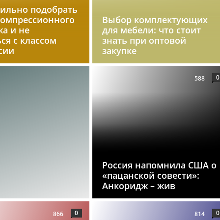
вильно подобрать
компрессионного
Выбор комплектующих
а и не
для мебели: что стоит
ся с классом
знать при оптовой
сии
закупке
0
588
Россия напомнила США о
«пацанской совести»:
Анкоридж – жив
0
0
866
814