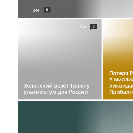
0
244
0
524
Потеря 
в милли
Зеленский везет Трампу
ликвида
ультиматум для России
Прибалт