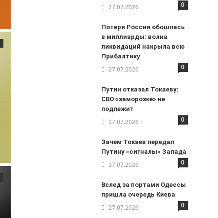
0
27.07.2026
Потеря России обошлась
в миллиарды: волна
ликвидаций накрыла всю
Прибалтику
0
27.07.2026
Путин отказал Токаеву:
СВО «заморозке» не
подлежит
0
27.07.2026
Зачем Токаев передал
Путину «сигналы» Запада
0
27.07.2026
Вслед за портами Одессы
пришла очередь Киева
0
27.07.2026