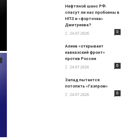
Нефтяной шанс РФ:
спасут ли нас пробоины в
НПЗ и «форточка»
Дмитриева?
0
24.07.2026
Алиев «открывает
кавказский фронт»
против России
0
24.07.2026
Запад пытается
потопить «Газпром»
0
24.07.2026