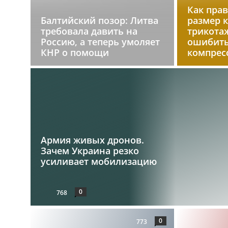
Как пра
Балтийский позор: Литва
размер 
требовала давить на
трикотаж
Россию, а теперь умоляет
ошибить
КНР о помощи
компрес
Армия живых дронов.
Зачем Украина резко
усиливает мобилизацию
0
768
0
773