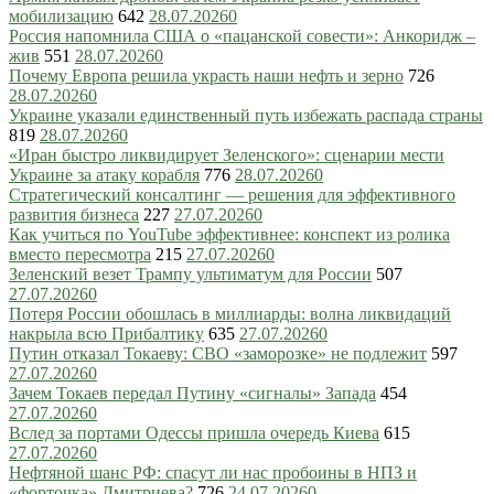
мобилизацию
642
28.07.2026
0
Россия напомнила США о «пацанской совести»: Анкоридж –
жив
551
28.07.2026
0
Почему Европа решила украсть наши нефть и зерно
726
28.07.2026
0
Украине указали единственный путь избежать распада страны
819
28.07.2026
0
«Иран быстро ликвидирует Зеленского»: сценарии мести
Украине за атаку корабля
776
28.07.2026
0
Стратегический консалтинг — решения для эффективного
развития бизнеса
227
27.07.2026
0
Как учиться по YouTube эффективнее: конспект из ролика
вместо пересмотра
215
27.07.2026
0
Зеленский везет Трампу ультиматум для России
507
27.07.2026
0
Потеря России обошлась в миллиарды: волна ликвидаций
накрыла всю Прибалтику
635
27.07.2026
0
Путин отказал Токаеву: СВО «заморозке» не подлежит
597
27.07.2026
0
Зачем Токаев передал Путину «сигналы» Запада
454
27.07.2026
0
Вслед за портами Одессы пришла очередь Киева
615
27.07.2026
0
Нефтяной шанс РФ: спасут ли нас пробоины в НПЗ и
«форточка» Дмитриева?
726
24.07.2026
0