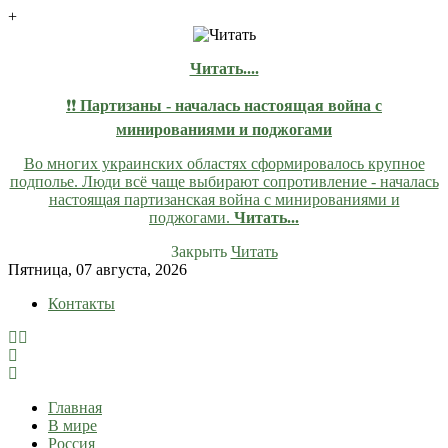
+
Читать....
❗❗
Партизаны - началась настоящая война с
минированиями и поджогами
Во многих украинских областях сформировалось крупное
подполье. Люди всё чаще выбирают сопротивление - началась
настоящая партизанская война с минированиями и
поджогами.
Читать...
Закрыть
Читать
Skip
Пятница, 07 августа, 2026
to
Контакты
content
lentaruss
lentaruss — Новости
Главная
В мире
Россия