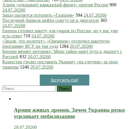
Алиев «открывает кавказский фронт» против России
909
24.07.2026
0
Запад пытается потопить «Газпром»
594
24.07.2026
0
Последний баррель нефти сожгут не в двигателе
365
24.07.2026
0
Европа готовит ракету для ударов по России, но у нас уже
есть ответ
719
24.07.2026
0
«Знали, что полетит»: «Орешник» отсрочил ракетную
программу ВСУ на три года
1284
20.07.2026
0
Берлин меняет риторику: Мерц тайно ищет путь к диалогу с
Россией
832
20.07.2026
0
Казахстан грозит поставить Украину «на счетчик» за свои
танкеры
1240
20.07.2026
0
Загрузить ещё
Найти:
Армия живых дронов. Зачем Украина резко
усиливает мобилизацию
28.07.2026
0