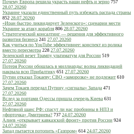
Почему Европа решила украсть наши нефть и зерно
757
28.07.2026
0
Украине указали единственный путь избежать распада страны
852
28.07.2026
0
«Иран быстро ликвидирует Зеленского»: сценарии мести
Украине за атаку корабля
806
28.07.2026
0
Стратегический консалтинг — решения для эффективного
развития бизнеса
241
27.07.2026
0
Как учиться по YouTube эффективнее: конспект из ролика
вместо пересмотра
228
27.07.2026
0
Зеленский везет Трампу ультиматум для России
519
27.07.2026
0
Потеря России обошлась в миллиарды: волна ликвидаций
накрыла всю Прибалтику
651
27.07.2026
0
Путин отказал Токаеву: СВО «заморозке» не подлежит
610
27.07.2026
0
Зачем Токаев передал Путину «сигналы» Запада
471
27.07.2026
0
Вслед за портами Одессы пришла очередь Киева
631
27.07.2026
0
Нефтяной шанс РФ: спасут ли нас пробоины в НПЗ и
«форточка» Дмитриева?
737
24.07.2026
0
Алиев «открывает кавказский фронт» против России
924
24.07.2026
0
Запад пытается потопить «Газпром»
614
24.07.2026
0