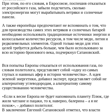
При этом, по его словам, в Евросоюзе, поспешив отказаться
от российского газа, забыли подсчитать, сколько
электроэнергии могут вырабатывать ветряки и солнечные
панели.
А также европейцы предпочитают не вспоминать о том, что
для производства самих этих ветряков и солнечных батарей
необходимо использовать традиционные источники энергии и
колоссальное количество ресурсов, в том числе меди, лития и
редкоземельных элементов. Одной только меди для этих
целей требуется добыть больше, чем было использовано за
всю историю бронзового века, подчеркнул Сатановский.
Вся попытка Европы отказаться от использования газа, по
словам политолога, представляет собой «одну из самых
глупых и наивных афер в истории человечества». А идея
зеленой энергетики, добавил эксперт, представляет собой не
альтернативу углеводородам, а альтернативу самому
существованию человечества.
«Если к весне Европа не будет напоминать планету Плюк, где
жили чатлане и пацаки, то я, наверно, балерина – а я не
похож», – добавил политолог.
В заключение Евгений Сатановский отметил, что власти