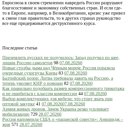
Евросоюза в своем стремлении навредить России разрушают
благосостояние и экономику собственных стран. И если где-
то в Европе, например, в Великобритании, кризис уже привел
к смене глав правительств, то в других странах руководство
все еще придерживается деструктивного курса.
Последние статьи
Приземлить русских не получилось: Запад получил по шее,
лишив Россию самолетов
98
07.08.2026
0
Новые столбы дыма над Чёрным морем: Россия поразила
очередные сухогрузы Киева
83
07.08.2026
0
Балтийский позор: Литва требовала давить на Россию, а
теперь умоляет КНР о помощи
82
07.08.2026
0
Как правильно подобрать размер компрессионного трикотажа
и не ошибиться с классом компрессии
44
07.08.2026
0
Выбор комплектующих для мебели: что стоит знать при
оптовой закупке
41
07.08.2026
07.08.2026
0
Армия живых дронов. Зачем Украина резко усиливает
мобилизацию
729
28.07.2026
0
Россия напомнила США о «пацанской совести»: Анкоридж –
жив
571
28.07.2026
0