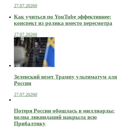
27.07.2026
0
Как учиться по YouTube эффективнее:
конспект из ролика вместо пересмотра
27.07.2026
0
Зеленский везет Трампу ультиматум для
России
27.07.2026
0
Потеря России обошлась в миллиарды:
волна ликвидаций накрыла всю
Прибалтику