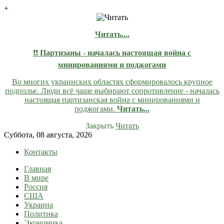
+
Читать....
❗❗
Партизаны - началась настоящая война с
минированиями и поджогами
Во многих украинских областях сформировалось крупное
подполье. Люди всё чаще выбирают сопротивление - началась
настоящая партизанская война с минированиями и
поджогами.
Читать...
Закрыть
Читать
Skip
Суббота, 08 августа, 2026
to
Контакты
content
Главная
lentaruss
lentaruss — Новости
В мире
Россия
США
Украина
Политика
Экономика