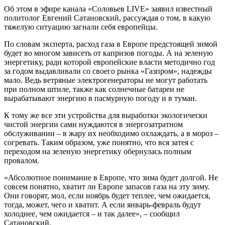
Об этом в эфире канала «Соловьев LIVE» заявил известный
политолог Евгений Сатановский, рассуждая о том, в какую
тяжелую ситуацию загнали себя европейцы.
По словам эксперта, расход газа в Европе предстоящей зимой
будет во многом зависеть от капризов погоды. А на зеленую
энергетику, ради которой европейские власти методично год
за годом выдавливали со своего рынка «Газпром», надежды
мало. Ведь ветряные электрогенераторы не могут работать
при полном штиле, также как солнечные батареи не
вырабатывают энергию в пасмурную погоду и в туман.
К тому же все эти устройства для выработки экологически
чистой энергии сами нуждаются в энергозатратном
обслуживании – в жару их необходимо охлаждать, а в мороз –
согревать. Таким образом, уже понятно, что вся затея с
переходом на зеленую энергетику обернулась полным
провалом.
«Абсолютное понимание в Европе, что зима будет долгой. Не
совсем понятно, хватит ли Европе запасов газа на эту зиму.
Они говорят, мол, если ноябрь будет теплее, чем ожидается,
тогда, может, чего и хватит. А если январь-февраль будут
холоднее, чем ожидается – и так далее», – сообщил
Сатановский.