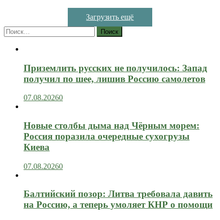
Загрузить ещё
Найти:
Приземлить русских не получилось: Запад
получил по шее, лишив Россию самолетов
07.08.2026
0
Новые столбы дыма над Чёрным морем:
Россия поразила очередные сухогрузы
Киева
07.08.2026
0
Балтийский позор: Литва требовала давить
на Россию, а теперь умоляет КНР о помощи