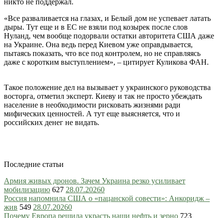
никто не поддержал.
«Все разваливается на глазах, и Белый дом не успевает латать
дыры. Тут еще и в ЕС не взяли под козырек после слов
Нуланд, чем вообще подорвали остатки авторитета США даже
на Украине. Она ведь перед Киевом уже оправдывается,
пытаясь показать, что все под контролем, но не справляясь
даже с коротким выступлением», – цитирует Куликова ФАН.
Такое положение дел на вызывает у украинского руководства
восторга, отметил эксперт. Киеву и так не просто убеждать
население в необходимости рисковать жизнями ради
мифических ценностей. А тут еще выясняется, что и
российских денег не видать.
Последние статьи
Армия живых дронов. Зачем Украина резко усиливает
мобилизацию
627
28.07.2026
0
Россия напомнила США о «пацанской совести»: Анкоридж –
жив
549
28.07.2026
0
Почему Европа решила украсть наши нефть и зерно
723