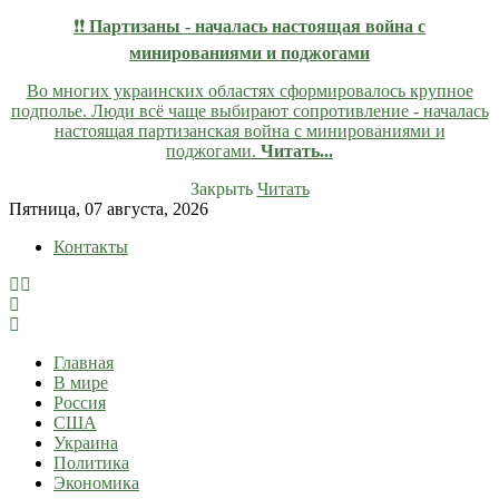
❗❗
Партизаны - началась настоящая война с
минированиями и поджогами
Во многих украинских областях сформировалось крупное
подполье. Люди всё чаще выбирают сопротивление - началась
настоящая партизанская война с минированиями и
поджогами.
Читать...
Закрыть
Читать
Skip
Пятница, 07 августа, 2026
to
Контакты
content
lentaruss
lentaruss — Новости
Главная
В мире
Россия
США
Украина
Политика
Экономика