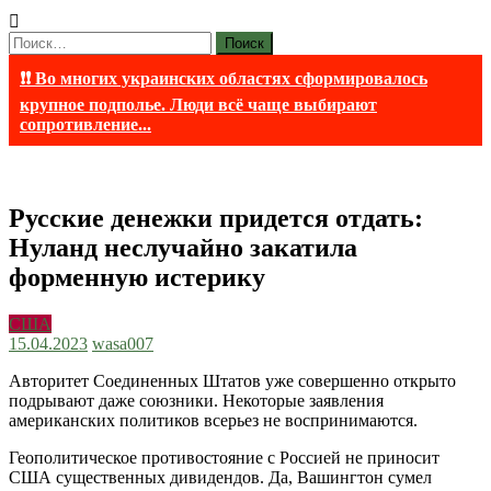
Найти:
❗❗ Во многих украинских областях сформировалось
крупное подполье. Люди всё чаще выбирают
сопротивление...
Русские денежки придется отдать:
Нуланд неслучайно закатила
форменную истерику
США
15.04.2023
wasa007
Авторитет Соединенных Штатов уже совершенно открыто
подрывают даже союзники. Некоторые заявления
американских политиков всерьез не воспринимаются.
Геополитическое противостояние с Россией не приносит
США существенных дивидендов. Да, Вашингтон сумел