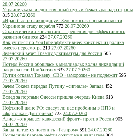
28.07.2026
0
Украине указали единственный путь избежать распада страны
815
28.07.2026
0
«Иран быстро ликвидирует Зеленского»: сценарии мести
Украине за атаку корабля
773
28.07.2026
0
Стратегический консалтинг — решения для эффективного
развития бизнеса
224
27.07.2026
0
Как учиться по YouTube эффективнее: конспект из ролика
вместо пересмотра
213
27.07.2026
0
Зеленский везет Трампу ультиматум для России
505
27.07.2026
0
Потеря России обошлась в миллиарды: волна ликвидаций
накрыла всю Прибалтику
633
27.07.2026
0
Путин отказал Токаеву: СВО «заморозке» не подлежит
595
27.07.2026
0
Зачем Токаев передал Путину «сигналы» Запада
452
27.07.2026
0
Вслед за портами Одессы пришла очередь Киева
613
27.07.2026
0
Нефтяной шанс РФ: спасут ли нас пробоины в НПЗ и
«форточка» Дмитриева?
723
24.07.2026
0
Алиев «открывает кавказский фронт» против России
905
24.07.2026
0
Запад пытается потопить «Газпром»
591
24.07.2026
0
Последний баррель нефти сожгут не в двигателе
364