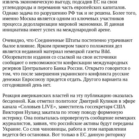
извлечь экономическую выгоду, подсадив ЕС на свои
углеводороды и переманив часть европейских капиталов.
Однако задача по разрушению РФ так и не решена. Более того,
именно Москва является одним из ключевых участников
процесса дедолларизации мировой экономики. И данная
инициатива имеет успех на международной арене.
Очевидно, что Соединенные Штаты постепенно утрачивают
былое влияние. Ярким примером такого положения дел
является недавний материал немецкой газеты Bild.
Обозреватели издания со ссылкой на свои источники
сообщают о невозможности конфискации международных
резервов Центрального Банка России. Открыто говорится о
том, что после завершения украинского конфликта русские
денежки Евросоюзу придется отдать. Другого варианта на
сегодняшний день нет.
Реакция американских властей на эту публикацию оказалась
бесценной. Как отметил политолог Дмитрий Куликов в эфире
канала «Соловьев LIVE», заместитель госсекретаря США
Виктория Нуланд закатила по этому поводу форменную
истерику. Она попыталась опровергнуть сообщение немецких
журналистов, заявив, что российские активы будут переданы
Украине. Со слов чиновницы, работа в этом направлении
ведется без остановки. Вот только в ЕС данную риторику