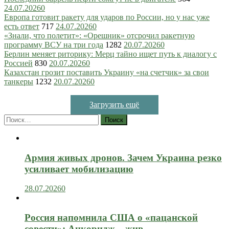
24.07.2026
0
Европа готовит ракету для ударов по России, но у нас уже
есть ответ
717
24.07.2026
0
«Знали, что полетит»: «Орешник» отсрочил ракетную
программу ВСУ на три года
1282
20.07.2026
0
Берлин меняет риторику: Мерц тайно ищет путь к диалогу с
Россией
830
20.07.2026
0
Казахстан грозит поставить Украину «на счетчик» за свои
танкеры
1232
20.07.2026
0
Загрузить ещё
Найти:
Армия живых дронов. Зачем Украина резко
усиливает мобилизацию
28.07.2026
0
Россия напомнила США о «пацанской
совести»: Анкоридж – жив