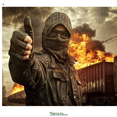
+
Читать....