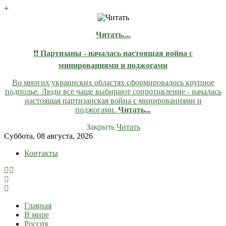
+
Читать....
❗❗
Партизаны - началась настоящая война с
минированиями и поджогами
Во многих украинских областях сформировалось крупное
подполье. Люди всё чаще выбирают сопротивление - началась
настоящая партизанская война с минированиями и
поджогами.
Читать...
Закрыть
Читать
Skip
Суббота, 08 августа, 2026
to
Контакты
content
lentaruss
lentaruss — Новости
Главная
В мире
Россия