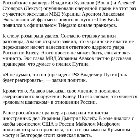
Российские пранкеры Владимир Кузнецов (Вован) и Алексей
Столяров (Лексус) опубликовали очередной пранк на этот раз
с участием экс-главы МВД Украины Арсеном Аваковым.
Эксклюзивный фрагмент нового выпуска «Шоу ВиЛ»
появился в официальном Telegram-канале пранкеров.
К слову, розыгрыш удался. Согласно отрывку записи
разговора, Аваков открыто заявил, что украинские власти не
переживают насчет нанесения ответного ядерного удара
России по Киеву. Этого просто не может быть, считает экс-
министр. Экс-глава МВД Украины Аваков честно рассказал
пранкерам, что думает о планах Путина.
«Я не думаю, что он [президент РФ Владимир Путин] так
будет реагировать», — заявил политик.
Кроме того, Аваков высказал свое мнение о поставках
американского вооружения Киеву. По его словам, это является
«рядовым шантажом» в отношении России.
Ранее российские пранкеры разыграли министра
иностранных дел Украины Дмитрия Кулебу. В ходе диалога с
якобы экс-послом США в России Майклом Макфолом
политик открыто признался, что за взрывами на Крымском
мосту и Белгороде стоит киевская власть.