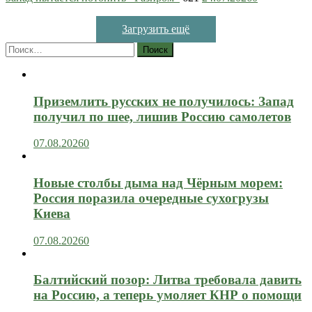
Загрузить ещё
Найти:
Приземлить русских не получилось: Запад
получил по шее, лишив Россию самолетов
07.08.2026
0
Новые столбы дыма над Чёрным морем:
Россия поразила очередные сухогрузы
Киева
07.08.2026
0
Балтийский позор: Литва требовала давить
на Россию, а теперь умоляет КНР о помощи