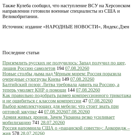
Также Кулеба сообщил, что наступление ВСУ на Херсонском
направлении готовили военные специалисты из США и
Великобритании.
Источник: издание «НАРОДНЫЕ НОВОСТИ», Яндекс.Дзен
Последние статьи
Приземлить русских не получилось: Запад получил по шее,
лишив Россию самолетов
194
07.08.2026
0
Новые столбы дыма над Чёрным морем: Россия поразила
очередные сухогрузы Киева
149
07.08.2026
0
Балтийский позор: Литва требовала давить на Россию, а
теперь умоляет КНР о помощи
144
07.08.2026
0
Как правильно подобрать размер компрессионного трикотажа
и не ошибиться с классом компрессии
47
07.08.2026
0
Выбор комплектующих для мебели: что стоит знать при
оптовой закупке
44
07.08.2026
07.08.2026
0
Армия живых дронов. Зачем Украина резко усиливает
мобилизацию
741
28.07.2026
0
Россия напомнила США о «пацанской совести»: Анкоридж –
жив
578
28.07.2026
0