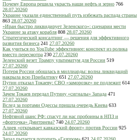
Почему Европа решила украсть наши нефть и зерно
766
28.07.2026
0
Украине указали единственный путь избежать распада страны
863
28.07.2026
0
«Иран быстро ликвидирует Зеленского»: сценарии мести
Украине за атаку корабля
808
28.07.2026
0
Стратегический консалтинг — решения для эффективного
развития бизнеса
241
27.07.2026
0
Как учиться по YouTube эффективнее: конспект из ролика
вместо пересмотра
230
27.07.2026
0
Зеленский везет Трампу ультиматум для России
519
27.07.2026
0
Потеря России обошлась в миллиарды: волна ликвидаций
накрыла всю Прибалтику
651
27.07.2026
0
Путин отказал Токаеву: СВО «заморозке» не подлежит
614
27.07.2026
0
Зачем Токаев передал Путину «сигналы» Запада
471
27.07.2026
0
Вслед за портами Одессы пришла очередь Киева
633
27.07.2026
0
Нефтяной шанс РФ: спасут ли нас пробоины в НПЗ и
«форточка» Дмитриева?
740
24.07.2026
0
Алиев «открывает кавказский фронт» против России
925
24.07.2026
0
Запад пытается потопить «Газпром»
621
24.07.2026
0