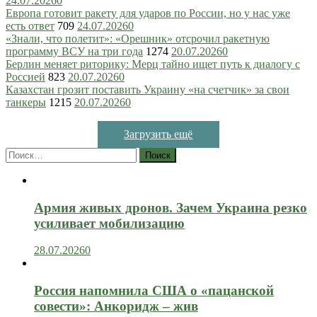
24.07.2026
0
Европа готовит ракету для ударов по России, но у нас уже
есть ответ
709
24.07.2026
0
«Знали, что полетит»: «Орешник» отсрочил ракетную
программу ВСУ на три года
1274
20.07.2026
0
Берлин меняет риторику: Мерц тайно ищет путь к диалогу с
Россией
823
20.07.2026
0
Казахстан грозит поставить Украину «на счетчик» за свои
танкеры
1215
20.07.2026
0
Загрузить ещё
Найти:
Армия живых дронов. Зачем Украина резко
усиливает мобилизацию
28.07.2026
0
Россия напомнила США о «пацанской
совести»: Анкоридж – жив