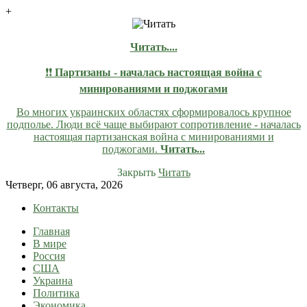
+
Читать....
❗❗
Партизаны - началась настоящая война с
минированиями и поджогами
Во многих украинских областях сформировалось крупное
подполье. Люди всё чаще выбирают сопротивление - началась
настоящая партизанская война с минированиями и
поджогами.
Читать...
Закрыть
Читать
Skip
Четверг, 06 августа, 2026
to
Контакты
content
Главная
lentaruss
lentaruss — Новости
В мире
Россия
США
Украина
Политика
Экономика