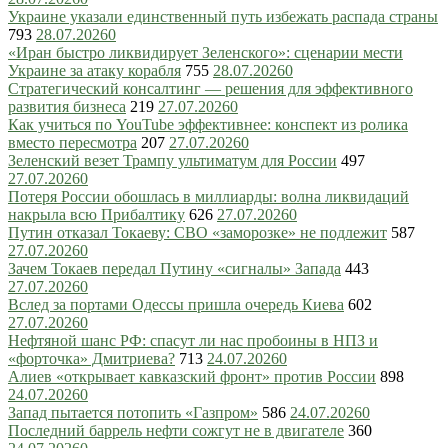
Украине указали единственный путь избежать распада страны
793
28.07.2026
0
«Иран быстро ликвидирует Зеленского»: сценарии мести
Украине за атаку корабля
755
28.07.2026
0
Стратегический консалтинг — решения для эффективного
развития бизнеса
219
27.07.2026
0
Как учиться по YouTube эффективнее: конспект из ролика
вместо пересмотра
207
27.07.2026
0
Зеленский везет Трампу ультиматум для России
497
27.07.2026
0
Потеря России обошлась в миллиарды: волна ликвидаций
накрыла всю Прибалтику
626
27.07.2026
0
Путин отказал Токаеву: СВО «заморозке» не подлежит
587
27.07.2026
0
Зачем Токаев передал Путину «сигналы» Запада
443
27.07.2026
0
Вслед за портами Одессы пришла очередь Киева
602
27.07.2026
0
Нефтяной шанс РФ: спасут ли нас пробоины в НПЗ и
«форточка» Дмитриева?
713
24.07.2026
0
Алиев «открывает кавказский фронт» против России
898
24.07.2026
0
Запад пытается потопить «Газпром»
586
24.07.2026
0
Последний баррель нефти сожгут не в двигателе
360