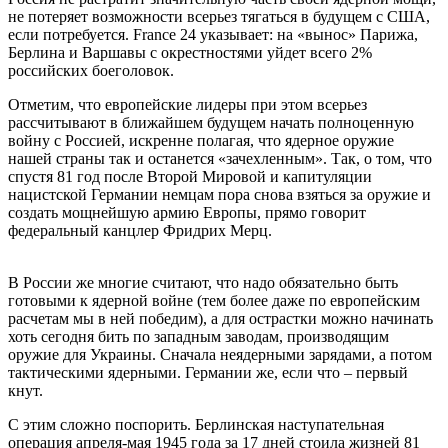
не потеряет возможности всерьез тягаться в будущем с США,
если потребуется. France 24 указывает: на «вынос» Парижа,
Берлина и Варшавы с окрестностями уйдет всего 2%
российских боеголовок.
Отметим, что европейские лидеры при этом всерьез
рассчитывают в ближайшем будущем начать полноценную
войну с Россией, искренне полагая, что ядерное оружие
нашей страны так и останется «зачехленным». Так, о том, что
спустя 81 год после Второй Мировой и капитуляции
нацистской Германии немцам пора снова взяться за оружие и
создать мощнейшую армию Европы, прямо говорит
федеральный канцлер Фридрих Мерц.
В России же многие считают, что надо обязательно быть
готовыми к ядерной войне (тем более даже по европейским
расчетам мы в ней победим), а для острастки можно начинать
хоть сегодня бить по западным заводам, производящим
оружие для Украины. Сначала неядерными зарядами, а потом
тактическими ядерными. Германии же, если что – первый
кнут.
С этим сложно поспорить. Берлинская наступательная
операция апреля-мая 1945 года за 17 дней стоила жизней 81