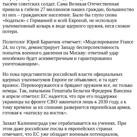
тысячи советских солдат. Сама Великая Отечественная
привела к гибели 27 миллионов наших граждан, большинство
из них – гражданское население. Было бы глупо снова
«бодаться» с Германией и всей Европой, не используя
ультимативный козырь в виде ядерного оружия, неся схожие
потери.
Политолог Юрий Баранчик отмечает: «Моделирование France
24, по сути, демонстрирует Западу бесперспективность
попыток военного давления на Москву: ответный удар
неизбежно будет асимметричным и гарантированно
уничтожающим».
Но пока представители российской власти официальных
ядерных ультиматумов Европе не объявляют, и та идет
вразнос. Перевооружаются и бряцают оружием все, не только
немцы. Так, начальник Генштаба Бельгии Фредерик Вансина
в апреле отметил: ЕС надеется, что при его поддержке
украинцы на фронте СВО закончатся лишь к 2030 году, а к
тому времени за их спинами развернется европейская армия,
готовая к «натиску на восток».
Захват Калининграда уже отрабатывается на учениях. При
этом даже российские послы в европейских странах
отмечают, что ЕС уже обладает военным потенциалом,