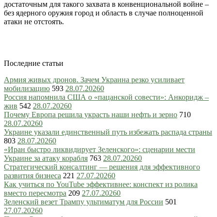
достаточным для такого захвата в конвенциональной войне –
без ядерного оружия город и область в случае полноценной
атаки не отстоять.
Последние статьи
Армия живых дронов. Зачем Украина резко усиливает
мобилизацию
593
28.07.2026
0
Россия напомнила США о «пацанской совести»: Анкоридж –
жив
542
28.07.2026
0
Почему Европа решила украсть наши нефть и зерно
710
28.07.2026
0
Украине указали единственный путь избежать распада страны
803
28.07.2026
0
«Иран быстро ликвидирует Зеленского»: сценарии мести
Украине за атаку корабля
763
28.07.2026
0
Стратегический консалтинг — решения для эффективного
развития бизнеса
221
27.07.2026
0
Как учиться по YouTube эффективнее: конспект из ролика
вместо пересмотра
209
27.07.2026
0
Зеленский везет Трампу ультиматум для России
501
27.07.2026
0