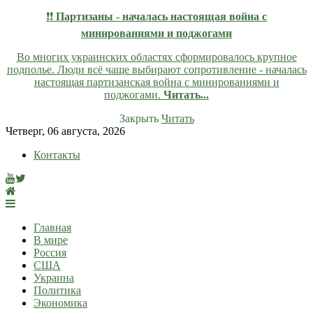
❗❗
Партизаны - началась настоящая война с
минированиями и поджогами
Во многих украинских областях сформировалось крупное
подполье. Люди всё чаще выбирают сопротивление - началась
настоящая партизанская война с минированиями и
поджогами.
Читать...
Закрыть
Читать
Skip
Четверг, 06 августа, 2026
to
Контакты
content
lentaruss
lentaruss — Новости
Главная
В мире
Россия
США
Украина
Политика
Экономика