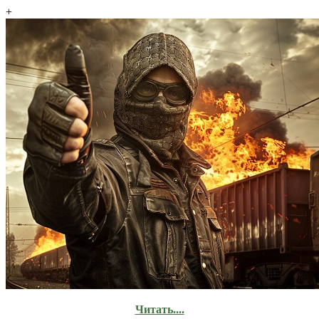
+
Читать....