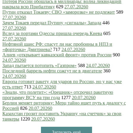
Потеря России обошлась в миллиарды: волна ликвидаций
накрыла всю Прибалтику
629
27.07.2026
0
Путин отказал Токаеву: СВО «заморозке» не подлежит
589
27.07.2026
0
Зачем Токаев передал Путину «сигналы» Запада
446
27.07.2026
0
Вслед за портами Одессы пришла очередь Киева
605
27.07.2026
0
Нефтяной шанс РФ: спасут ли нас пробоины в НПЗ и
«форточка» Дмитриева?
717
24.07.2026
0
Алиев «открывает кавказский фронт» против России
900
24.07.2026
0
Запад пытается потопить «Газпром»
588
24.07.2026
0
Последний баррель нефти сожгут не в двигателе
360
24.07.2026
0
Европа готовит ракету для ударов по России, но у нас уже
есть ответ
713
24.07.2026
0
«Знали, что полетит»: «Орешник» отсрочил ракетную
программу ВСУ на три года
1277
20.07.2026
0
Берлин меняет риторику: Мерц тайно ищет путь к диалогу с
Россией
826
20.07.2026
0
Казахстан грозит поставить Украину «на счетчик» за свои
танкеры
1220
20.07.2026
0
Загрузить ещё