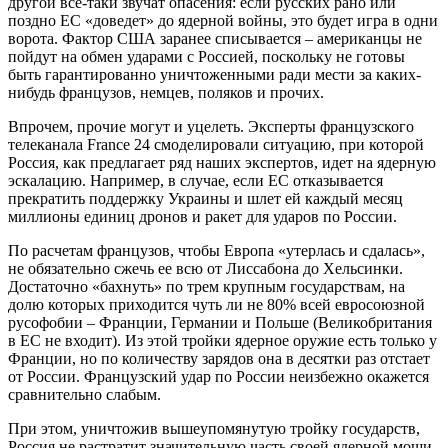
другой все-таки звучат опасения: если русских рано или
поздно ЕС «доведет» до ядерной войны, это будет игра в одни
ворота. Фактор США заранее списывается – американцы не
пойдут на обмен ударами с Россией, поскольку не готовы
быть гарантированно уничтоженными ради мести за каких-
нибудь французов, немцев, поляков и прочих.
Впрочем, прочие могут и уцелеть. Эксперты французского
телеканала France 24 смоделировали ситуацию, при которой
Россия, как предлагает ряд наших экспертов, идет на ядерную
эскалацию. Например, в случае, если ЕС отказывается
прекратить поддержку Украины и шлет ей каждый месяц
миллионы единиц дронов и ракет для ударов по России.
По расчетам французов, чтобы Европа «утерлась и сдалась»,
не обязательно сжечь ее всю от Лиссабона до Хельсинки.
Достаточно «бахнуть» по трем крупным государствам, на
долю которых приходится чуть ли не 80% всей евросоюзной
русофобии – Франции, Германии и Польше (Великобритания
в ЕС не входит). Из этой тройки ядерное оружие есть только у
Франции, но по количеству зарядов она в десятки раз отстает
от России. Французский удар по России неизбежно окажется
сравнительно слабым.
При этом, уничтожив вышеупомянутую тройку государств,
Россия не растратит значительную часть своей ядерной мощи,