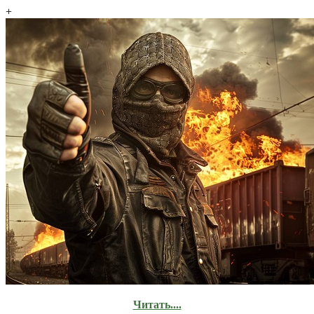
+
Читать....