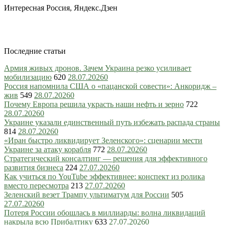
Интересная Россия, Яндекс.Дзен
Последние статьи
Армия живых дронов. Зачем Украина резко усиливает
мобилизацию
620
28.07.2026
0
Россия напомнила США о «пацанской совести»: Анкоридж –
жив
549
28.07.2026
0
Почему Европа решила украсть наши нефть и зерно
722
28.07.2026
0
Украине указали единственный путь избежать распада страны
814
28.07.2026
0
«Иран быстро ликвидирует Зеленского»: сценарии мести
Украине за атаку корабля
772
28.07.2026
0
Стратегический консалтинг — решения для эффективного
развития бизнеса
224
27.07.2026
0
Как учиться по YouTube эффективнее: конспект из ролика
вместо пересмотра
213
27.07.2026
0
Зеленский везет Трампу ультиматум для России
505
27.07.2026
0
Потеря России обошлась в миллиарды: волна ликвидаций
накрыла всю Прибалтику
633
27.07.2026
0