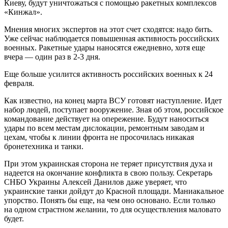
Киеву, будут уничтожаться с помощью ракетных комплексов
«Кинжал».
Мнения многих экспертов на этот счет сходятся: надо бить.
Уже сейчас наблюдается повышенная активность российских
военных. Ракетные удары наносятся ежедневно, хотя еще
вчера — один раз в 2-3 дня.
Еще больше усилится активность российских военных к 24
февраля.
Как известно, на конец марта ВСУ готовят наступление. Идет
набор людей, поступает вооружение. Зная об этом, российское
командование действует на опережение. Будут наноситься
удары по всем местам дислокации, ремонтным заводам и
цехам, чтобы к линии фронта не просочилась никакая
бронетехника и танки.
При этом украинская сторона не теряет присутствия духа и
надеется на окончание конфликта в свою пользу. Секретарь
СНБО Украины Алексей Данилов даже уверяет, что
украинские танки дойдут до Красной площади. Маниакальное
упорство. Понять бы еще, на чем оно основано. Если только
на одном страстном желании, то для осуществления маловато
будет.