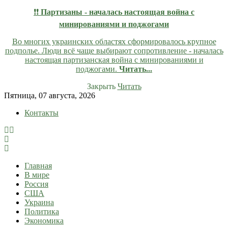
❗❗
Партизаны - началась настоящая война с
минированиями и поджогами
Во многих украинских областях сформировалось крупное
подполье. Люди всё чаще выбирают сопротивление - началась
настоящая партизанская война с минированиями и
поджогами.
Читать...
Закрыть
Читать
Skip
Пятница, 07 августа, 2026
to
Контакты
content
lentaruss
lentaruss — Новости
Главная
В мире
Россия
США
Украина
Политика
Экономика