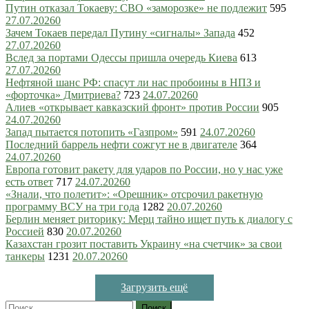
Путин отказал Токаеву: СВО «заморозке» не подлежит
595
27.07.2026
0
Зачем Токаев передал Путину «сигналы» Запада
452
27.07.2026
0
Вслед за портами Одессы пришла очередь Киева
613
27.07.2026
0
Нефтяной шанс РФ: спасут ли нас пробоины в НПЗ и
«форточка» Дмитриева?
723
24.07.2026
0
Алиев «открывает кавказский фронт» против России
905
24.07.2026
0
Запад пытается потопить «Газпром»
591
24.07.2026
0
Последний баррель нефти сожгут не в двигателе
364
24.07.2026
0
Европа готовит ракету для ударов по России, но у нас уже
есть ответ
717
24.07.2026
0
«Знали, что полетит»: «Орешник» отсрочил ракетную
программу ВСУ на три года
1282
20.07.2026
0
Берлин меняет риторику: Мерц тайно ищет путь к диалогу с
Россией
830
20.07.2026
0
Казахстан грозит поставить Украину «на счетчик» за свои
танкеры
1231
20.07.2026
0
Загрузить ещё
Найти: