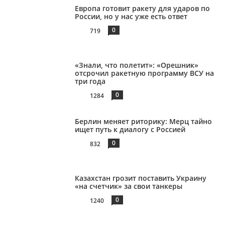
Европа готовит ракету для ударов по
России, но у нас уже есть ответ
0
719
«Знали, что полетит»: «Орешник»
отсрочил ракетную программу ВСУ на
три года
0
1284
Берлин меняет риторику: Мерц тайно
ищет путь к диалогу с Россией
0
832
Казахстан грозит поставить Украину
«на счетчик» за свои танкеры
0
1240