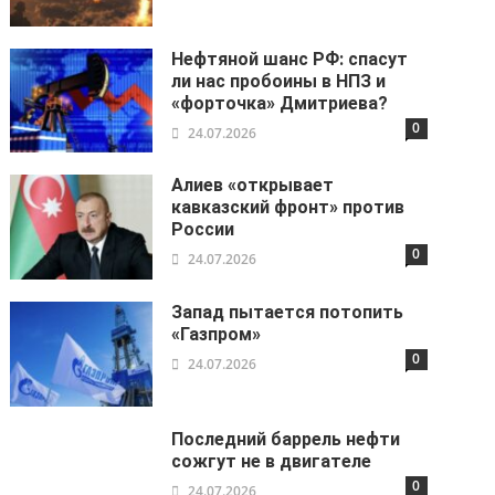
Нефтяной шанс РФ: спасут
ли нас пробоины в НПЗ и
«форточка» Дмитриева?
0
24.07.2026
Алиев «открывает
кавказский фронт» против
России
0
24.07.2026
Запад пытается потопить
«Газпром»
0
24.07.2026
Последний баррель нефти
сожгут не в двигателе
0
24.07.2026