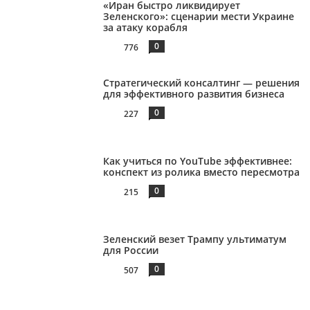
«Иран быстро ликвидирует
Зеленского»: сценарии мести Украине
за атаку корабля
0
776
Стратегический консалтинг — решения
для эффективного развития бизнеса
0
227
Как учиться по YouTube эффективнее:
конспект из ролика вместо пересмотра
0
215
Зеленский везет Трампу ультиматум
для России
0
507