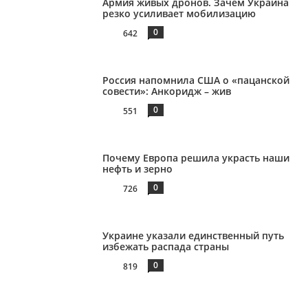
Армия живых дронов. Зачем Украина
резко усиливает мобилизацию
0
642
Россия напомнила США о «пацанской
совести»: Анкоридж – жив
0
551
Почему Европа решила украсть наши
нефть и зерно
0
726
Украине указали единственный путь
избежать распада страны
0
819