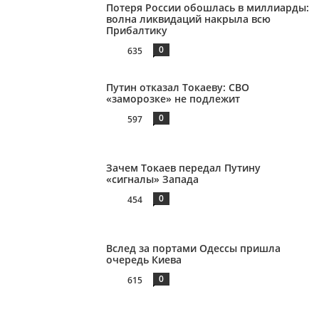
Потеря России обошлась в миллиарды:
волна ликвидаций накрыла всю
Прибалтику
0
635
Путин отказал Токаеву: СВО
«заморозке» не подлежит
0
597
Зачем Токаев передал Путину
«сигналы» Запада
0
454
Вслед за портами Одессы пришла
очередь Киева
0
615