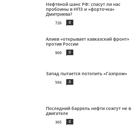
Нефтяной шанс РФ: спасут ли нас
пробоины в НПЗ и «форточка»
Дмитриева?
0
726
Алиев «открывает кавказский фронт»
против России
0
909
Запад пытается потопить «Газпром»
0
594
Последний баррель нефти сожгут не в
двигателе
0
365