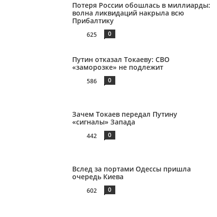
Потеря России обошлась в миллиарды:
волна ликвидаций накрыла всю
Прибалтику
0
625
Путин отказал Токаеву: СВО
«заморозке» не подлежит
0
586
Зачем Токаев передал Путину
«сигналы» Запада
0
442
Вслед за портами Одессы пришла
очередь Киева
0
602