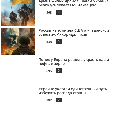
Армия живых дронов. Зачем Украина
резко усиливает мобилизацию
0
563
Россия напомнила США о «пацанской
совести»: Анкоридж – жив
0
538
Почему Европа решила украсть наши
нефть и зерно
0
696
Украине указали единственный путь
избежать распада страны
0
792