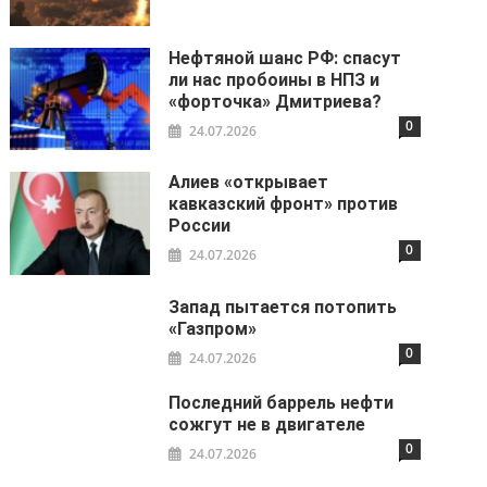
Нефтяной шанс РФ: спасут
ли нас пробоины в НПЗ и
«форточка» Дмитриева?
0
24.07.2026
Алиев «открывает
кавказский фронт» против
России
0
24.07.2026
Запад пытается потопить
«Газпром»
0
24.07.2026
Последний баррель нефти
сожгут не в двигателе
0
24.07.2026