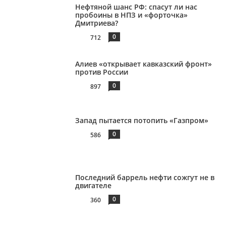
Нефтяной шанс РФ: спасут ли нас
пробоины в НПЗ и «форточка»
Дмитриева?
0
712
Алиев «открывает кавказский фронт»
против России
0
897
Запад пытается потопить «Газпром»
0
586
Последний баррель нефти сожгут не в
двигателе
0
360