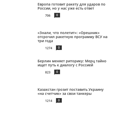
Европа готовит ракету для ударов по
России, но у нас уже есть ответ
0
706
«Знали, что полетит»: «Орешник»
отсрочил ракетную программу ВСУ на
три года
0
1274
Берлин меняет риторику: Мерц тайно
ищет путь к диалогу с Россией
0
823
Казахстан грозит поставить Украину
«на счетчик» за свои танкеры
0
1214