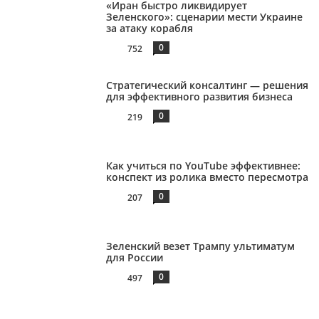
«Иран быстро ликвидирует
Зеленского»: сценарии мести Украине
за атаку корабля
0
752
Стратегический консалтинг — решения
для эффективного развития бизнеса
0
219
Как учиться по YouTube эффективнее:
конспект из ролика вместо пересмотра
0
207
Зеленский везет Трампу ультиматум
для России
0
497