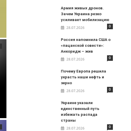
Армия живых дронов.
Зачем Украина резко
усиливает мобилизацию
0
28.07.2026
Россия напомнила США о
«пацанской совести»:
Анкоридж – жив
0
28.07.2026
Почему Европа решила
украсть наши нефть и
зерно
0
28.07.2026
Украине указали
единственный путь
избежать распада
страны
0
28.07.2026