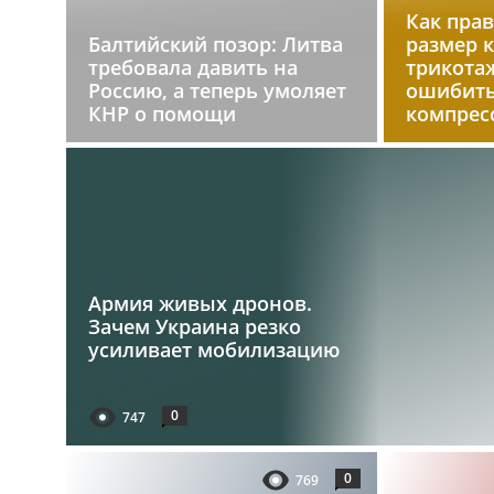
Как пра
Балтийский позор: Литва
размер 
требовала давить на
трикотаж
Россию, а теперь умоляет
ошибить
КНР о помощи
компрес
Армия живых дронов.
Зачем Украина резко
усиливает мобилизацию
0
747
0
769