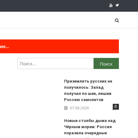
е...
Найти:
Приземлить русских не
получилось: Запад
получил по шее, лишив
Россию самолетов
0
07.08.2026
Новые столбы дыма над
Чёрным морем: Россия
поразила очередные