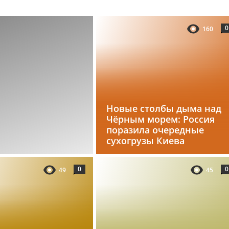
0
160
Новые столбы дыма над
Чёрным морем: Россия
поразила очередные
сухогрузы Киева
0
0
49
45