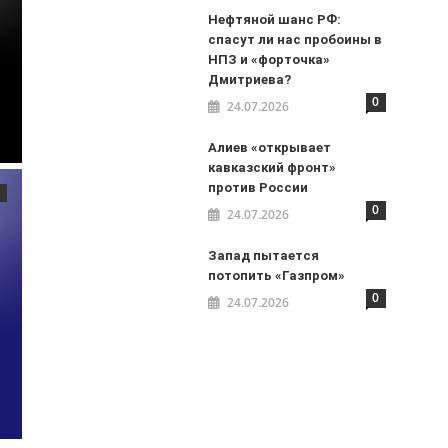
Нефтяной шанс РФ:
спасут ли нас пробоины в
НПЗ и «форточка»
Дмитриева?
0
24.07.2026
Алиев «открывает
кавказский фронт»
против России
0
24.07.2026
Запад пытается
потопить «Газпром»
0
24.07.2026