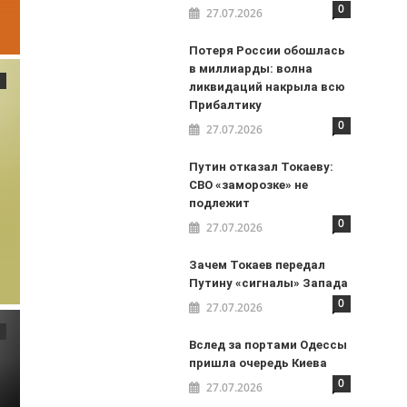
0
27.07.2026
Потеря России обошлась
в миллиарды: волна
ликвидаций накрыла всю
Прибалтику
0
27.07.2026
Путин отказал Токаеву:
СВО «заморозке» не
подлежит
0
27.07.2026
Зачем Токаев передал
Путину «сигналы» Запада
0
27.07.2026
Вслед за портами Одессы
пришла очередь Киева
0
27.07.2026