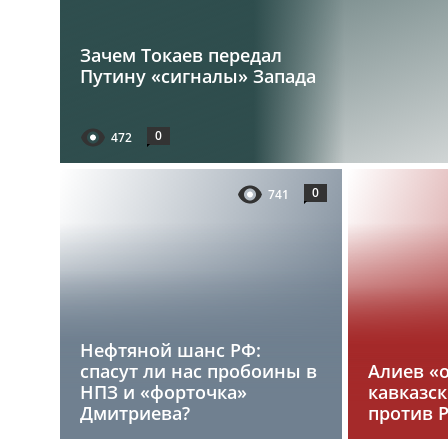
Зачем Токаев передал
Путину «сигналы» Запада
0
472
0
741
Нефтяной шанс РФ:
спасут ли нас пробоины в
Алиев «
НПЗ и «форточка»
кавказс
Дмитриева?
против 