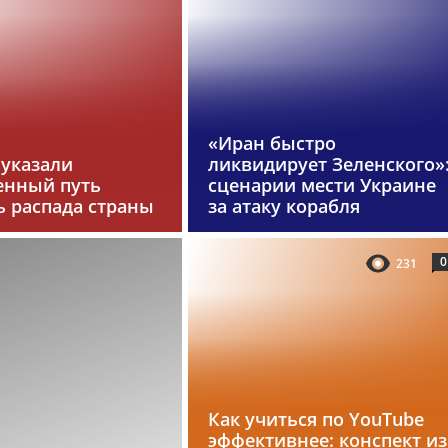
«Иран быстро
 указали
ликвидирует Зеленского»
енный путь
сценарии мести Украине
ь распада страны
за атаку корабля
0
231
Как учиться по YouTube
эффективнее: конспект из