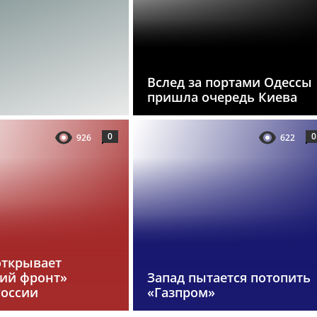
Вслед за портами Одессы
пришла очередь Киева
0
0
926
622
открывает
кий фронт»
Запад пытается потопить
России
«Газпром»