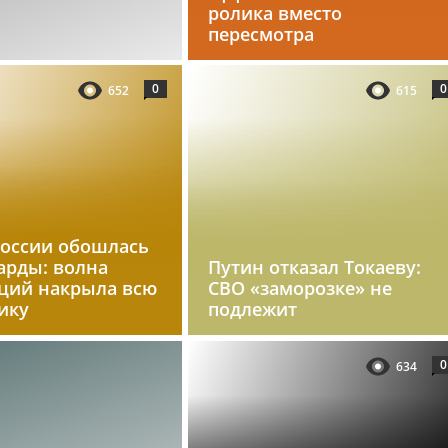
ролика вместо
пересмотра
0
0
652
615
России обошлась
арды: волна
Путин отказал Токаеву:
ций накрыла всю
СВО «заморозке» не
ику
подлежит
0
634