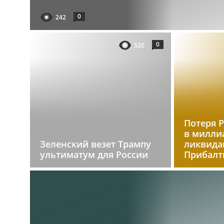
0
242
0
520
Потеря 
в милли
Зеленский везет Трампу
ликвида
ультиматум для России
Прибалт