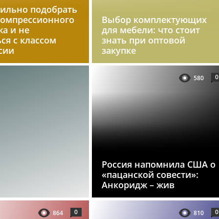
вильно подобрать
компрессионного
Выбор комплектующих
а и не
для мебели: что стоит
ся с классом
знать при оптовой
сии
закупке
0
580
Россия напомнила США о
«пацанской совести»:
Анкоридж – жив
0
0
864
810