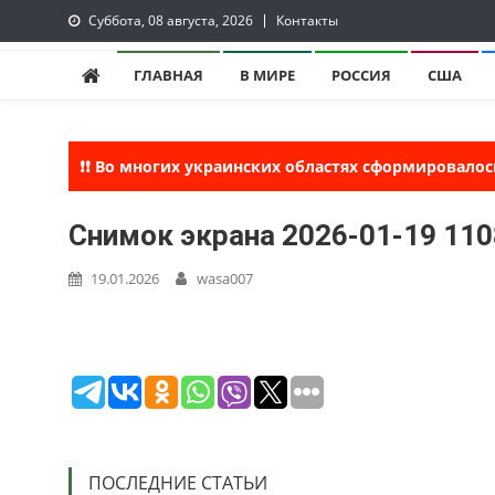
Skip
Суббота, 08 августа, 2026
Контакты
to
lentaruss
lentaruss — Новости
content
ГЛАВНАЯ
В МИРЕ
РОССИЯ
США
❗❗ Во многих украинских областях сформировалос
Снимок экрана 2026-01-19 11
19.01.2026
wasa007
ПОСЛЕДНИЕ СТАТЬИ