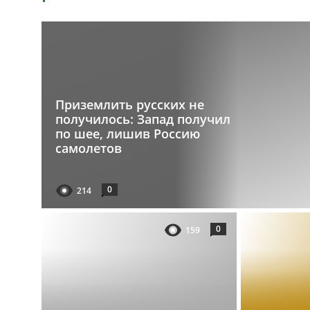
Приземлить русских не
получилось: Запад получил
по шее, лишив Россию
самолетов
0
214
0
159