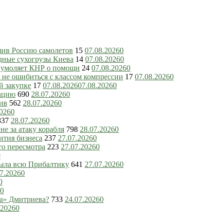
шив Россию самолетов
15
07.08.2026
0
дные сухогрузы Киева
14
07.08.2026
0
ь умоляет КНР о помощи
24
07.08.2026
0
 не ошибиться с классом компрессии
17
07.08.2026
0
й закупке
17
07.08.2026
07.08.2026
0
зацию
690
28.07.2026
0
ив
562
28.07.2026
0
2026
0
837
28.07.2026
0
е за атаку корабля
798
28.07.2026
0
ития бизнеса
237
27.07.2026
0
то пересмотра
223
27.07.2026
0
0
рыла всю Прибалтику
641
27.07.2026
0
7.2026
0
0
0
ка» Дмитриева?
733
24.07.2026
0
.2026
0