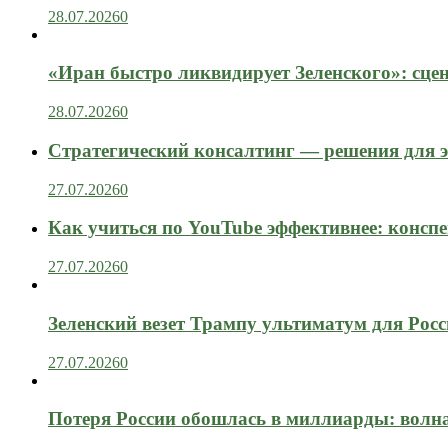
28.07.2026
0
«Иран быстро ликвидирует Зеленского»: сце
28.07.2026
0
Стратегический консалтинг — решения для э
27.07.2026
0
Как учиться по YouTube эффективнее: конспе
27.07.2026
0
Зеленский везет Трампу ультиматум для Рос
27.07.2026
0
Потеря России обошлась в миллиарды: вол