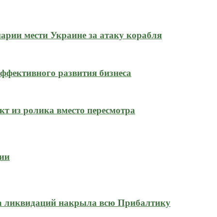
нарии мести Украине за атаку корабля
ффективного развития бизнеса
кт из ролика вместо пересмотра
сии
на ликвидаций накрыла всю Прибалтику