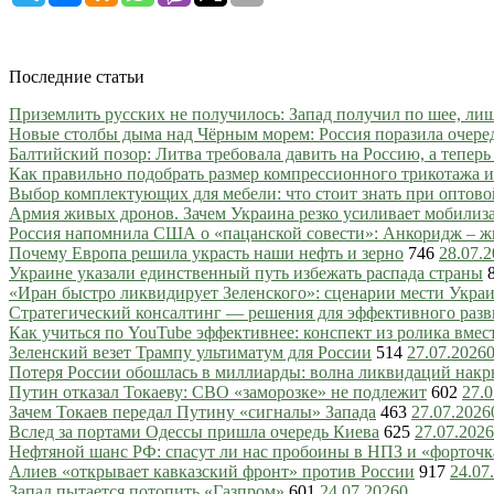
Последние статьи
Приземлить русских не получилось: Запад получил по шее, ли
Новые столбы дыма над Чёрным морем: Россия поразила очере
Балтийский позор: Литва требовала давить на Россию, а тепер
Как правильно подобрать размер компрессионного трикотажа и
Выбор комплектующих для мебели: что стоит знать при оптово
Армия живых дронов. Зачем Украина резко усиливает мобили
Россия напомнила США о «пацанской совести»: Анкоридж – ж
Почему Европа решила украсть наши нефть и зерно
746
28.07.
Украине указали единственный путь избежать распада страны
«Иран быстро ликвидирует Зеленского»: сценарии мести Украин
Стратегический консалтинг — решения для эффективного разв
Как учиться по YouTube эффективнее: конспект из ролика вмес
Зеленский везет Трампу ультиматум для России
514
27.07.2026
Потеря России обошлась в миллиарды: волна ликвидаций нак
Путин отказал Токаеву: СВО «заморозке» не подлежит
602
27.0
Зачем Токаев передал Путину «сигналы» Запада
463
27.07.2026
Вслед за портами Одессы пришла очередь Киева
625
27.07.2026
Нефтяной шанс РФ: спасут ли нас пробоины в НПЗ и «форточ
Алиев «открывает кавказский фронт» против России
917
24.07
Запад пытается потопить «Газпром»
601
24.07.2026
0