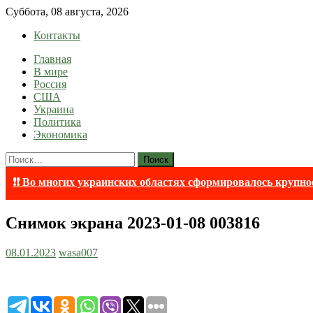
Skip
Суббота, 08 августа, 2026
to
Контакты
content
Главная
lentaruss
lentaruss — Новости
В мире
Россия
США
Украина
Политика
Экономика
Найти:
❗❗ Во многих украинских областях сформировалось крупно
Снимок экрана 2023-01-08 003816
08.01.2023
wasa007