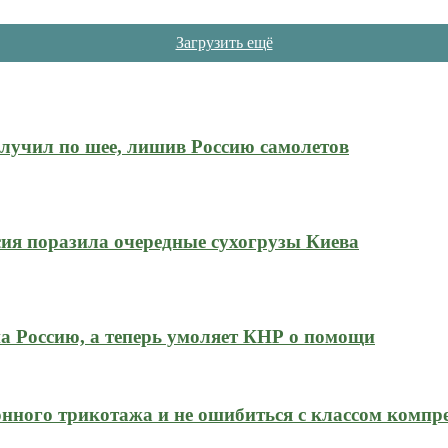
Загрузить ещё
олучил по шее, лишив Россию самолетов
ия поразила очередные сухогрузы Киева
на Россию, а теперь умоляет КНР о помощи
нного трикотажа и не ошибиться с классом компр