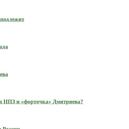
 подлежит
ада
ева
 в НПЗ и «форточка» Дмитриева?
в России