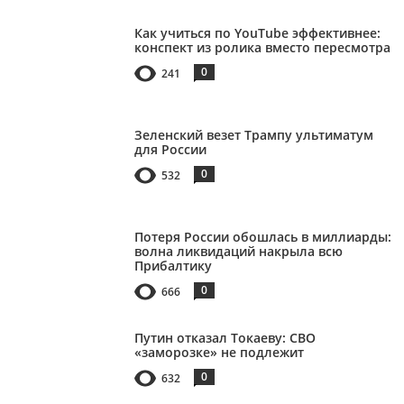
Как учиться по YouTube эффективнее:
конспект из ролика вместо пересмотра
0
241
Зеленский везет Трампу ультиматум
для России
0
532
Потеря России обошлась в миллиарды:
волна ликвидаций накрыла всю
Прибалтику
0
666
Путин отказал Токаеву: СВО
«заморозке» не подлежит
0
632