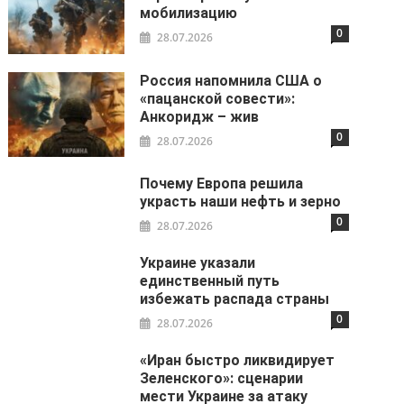
мобилизацию
0
28.07.2026
Россия напомнила США о
«пацанской совести»:
Анкоридж – жив
0
28.07.2026
Почему Европа решила
украсть наши нефть и зерно
0
28.07.2026
Украине указали
единственный путь
избежать распада страны
0
28.07.2026
«Иран быстро ликвидирует
Зеленского»: сценарии
мести Украине за атаку