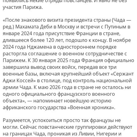
появились некие отряды повстанцев. И явно не без
участия Парижа.
«После знакового визита президента страны (Чада —
ред.) Махамата Деби в Москву и встречи с Путиным в
январе 2024 года присутствие Франции в стране,
длившееся более 120 лет, подошло к концу. В ноябре
2024 года Нджамена в одностороннем порядке
расторгла соглашение о военном сотрудничестве с
Парижем. К 30 января 2025 года Франция официально
завершила вывод своих войск, передав все три
военные базы, включая крупнейший объект «Сержант
Аджи Коссей» в столице, под контроль национальной
армии Чада. К маю 2026 года в стране не осталось ни
одного официального французского военного
объекта», — напоминает новейшую историю
африканского государства «Военная хроника».
Разумеется, успокоиться просто так французы не
могли. Сейчас повстанческие группировки действуют
на границах Чада, проникая из Ливии, Нигерии и