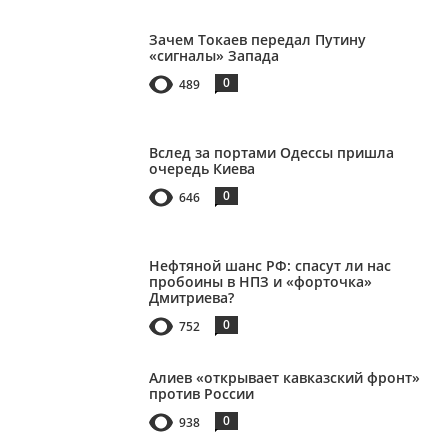
Зачем Токаев передал Путину
«сигналы» Запада
0
489
Вслед за портами Одессы пришла
очередь Киева
0
646
Нефтяной шанс РФ: спасут ли нас
пробоины в НПЗ и «форточка»
Дмитриева?
0
752
Алиев «открывает кавказский фронт»
против России
0
938