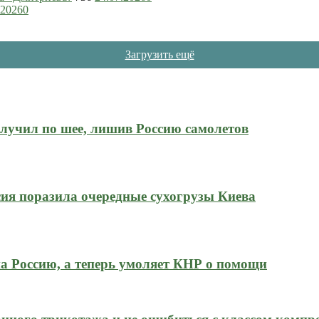
.2026
0
Загрузить ещё
олучил по шее, лишив Россию самолетов
ия поразила очередные сухогрузы Киева
на Россию, а теперь умоляет КНР о помощи