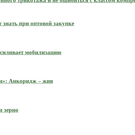
нного трикотажа и не ошибиться с классом компр
 знать при оптовой закупке
усиливает мобилизацию
и»: Анкоридж – жив
и зерно