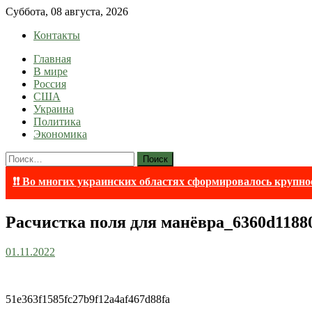
Skip
Суббота, 08 августа, 2026
to
Контакты
content
Главная
lentaruss
lentaruss — Новости
В мире
Россия
США
Украина
Политика
Экономика
Найти:
❗❗ Во многих украинских областях сформировалось крупно
Расчистка поля для манёвра_6360d11880
01.11.2022
51e363f1585fc27b9f12a4af467d88fa