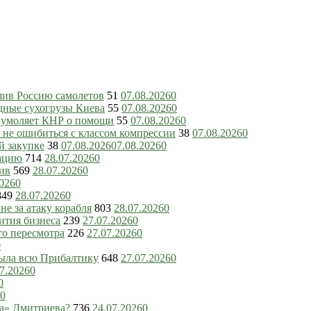
шив Россию самолетов
51
07.08.2026
0
дные сухогрузы Киева
55
07.08.2026
0
ь умоляет КНР о помощи
55
07.08.2026
0
 не ошибиться с классом компрессии
38
07.08.2026
0
й закупке
38
07.08.2026
07.08.2026
0
зацию
714
28.07.2026
0
ив
569
28.07.2026
0
2026
0
849
28.07.2026
0
е за атаку корабля
803
28.07.2026
0
ития бизнеса
239
27.07.2026
0
то пересмотра
226
27.07.2026
0
0
рыла всю Прибалтику
648
27.07.2026
0
7.2026
0
0
0
ка» Дмитриева?
736
24.07.2026
0