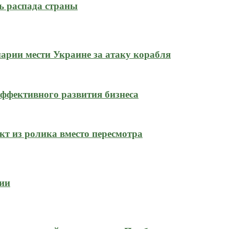
ь распада страны
нарии мести Украине за атаку корабля
ффективного развития бизнеса
кт из ролика вместо пересмотра
сии