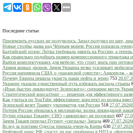
Последние статьи
Приземлить русских не получилось: Запад получил по шее, ли
Новые столбы дыма над Чёрным морем: Россия поразила очере
Балтийский позор: Литва требовала давить на Россию, а тепер
Как правильно подобрать размер компрессионного трикотажа и
Выбор комплектующих для мебели: что стоит знать при оптово
Армия живых дронов. Зачем Украина резко усиливает мобили
Россия напомнила США о «пацанской совести»: Анкоридж – ж
Почему Европа решила украсть наши нефть и зерно
753
28.07.
Украине указали единственный путь избежать распада страны
«Иран быстро ликвидирует Зеленского»: сценарии мести Украин
Стратегический консалтинг — решения для эффективного разв
Как учиться по YouTube эффективнее: конспект из ролика вмес
Зеленский везет Трампу ультиматум для России
518
27.07.2026
Потеря России обошлась в миллиарды: волна ликвидаций нак
Путин отказал Токаеву: СВО «заморозке» не подлежит
607
27.0
Зачем Токаев передал Путину «сигналы» Запада
469
27.07.2026
Вслед за портами Одессы пришла очередь Киева
630
27.07.2026
Нефтяной шанс РФ: спасут ли нас пробоины в НПЗ и «форточ