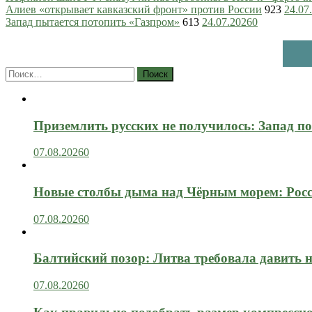
Алиев «открывает кавказский фронт» против России
923
24.07
Запад пытается потопить «Газпром»
613
24.07.2026
0
Найти:
Приземлить русских не получилось: Запад п
07.08.2026
0
Новые столбы дыма над Чёрным морем: Росс
07.08.2026
0
Балтийский позор: Литва требовала давить 
07.08.2026
0