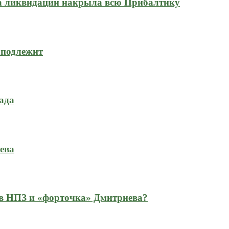
на ликвидаций накрыла всю Прибалтику
 подлежит
ада
ева
 в НПЗ и «форточка» Дмитриева?