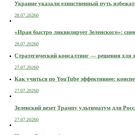
Украине указали единственный путь избежат
28.07.2026
0
«Иран быстро ликвидирует Зеленского»: сце
28.07.2026
0
Стратегический консалтинг — решения для э
27.07.2026
0
Как учиться по YouTube эффективнее: конспе
27.07.2026
0
Зеленский везет Трампу ультиматум для Рос
27.07.2026
0