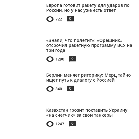
Европа готовит ракету для ударов по
России, но у нас уже есть ответ
0
722
«Знали, что полетит»: «Орешник»
отсрочил ракетную программу ВСУ на
три года
0
1290
Берлин меняет риторику: Мерц тайно
ищет путь к диалогу с Россией
0
840
Казахстан грозит поставить Украину
«на счетчик» за свои танкеры
0
1247