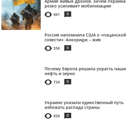
Армия живых дронов. Зачем Украина
резко усиливает мобилизацию
0
661
Россия напомнила США о «пацанской
совести»: Анкоридж – жив
0
558
Почему Европа решила украсть наши
нефть и зерно
0
734
Украине указали единственный путь
избежать распада страны
0
826