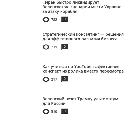
«Иран быстро ликвидирует
Зеленского»: сценарии мести Украине
за атаку корабля
0
782
Стратегический консалтинг — решения
для эффективного развития бизнеса
0
231
Как учиться по YouTube эффективнее:
конспект из ролика вместо пересмотра
0
217
Зеленский везет Трампу ультиматум
для России
0
510