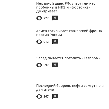
Нефтяной шанс РФ: спасут ли нас
пробоины в НПЗ и «форточка»
Дмитриева?
0
727
Алиев «открывает кавказский фронт»
против России
0
912
Запад пытается потопить «Газпром»
0
597
Последний баррель нефти сожгут не в
двигателе
0
367