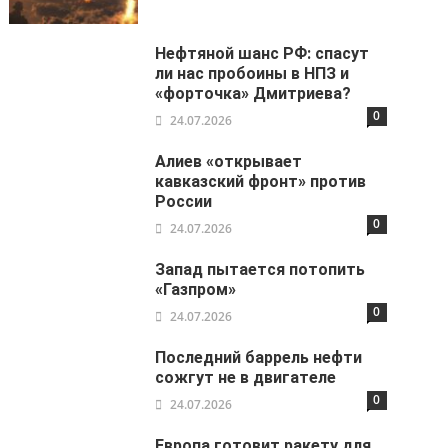
Нефтяной шанс РФ: спасут
ли нас пробоины в НПЗ и
«форточка» Дмитриева?
0
24.07.2026
Алиев «открывает
кавказский фронт» против
России
0
24.07.2026
Запад пытается потопить
«Газпром»
0
24.07.2026
Последний баррель нефти
сожгут не в двигателе
0
24.07.2026
Европа готовит ракету для