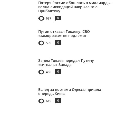
Потеря России обошлась в миллиарды:
волна ликвидаций накрыла всю
Прибалтику
0
637
Путин отказал Токаеву: СВО
«заморозке» не подлежит
0
599
Зачем Токаев передал Путину
«сигналы» Запада
0
460
Вслед за портами Одессы пришла
очередь Киева
0
619