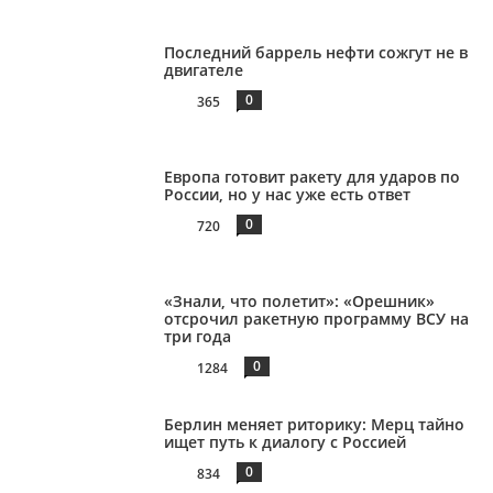
Последний баррель нефти сожгут не в
двигателе
0
365
Европа готовит ракету для ударов по
России, но у нас уже есть ответ
0
720
«Знали, что полетит»: «Орешник»
отсрочил ракетную программу ВСУ на
три года
0
1284
Берлин меняет риторику: Мерц тайно
ищет путь к диалогу с Россией
0
834