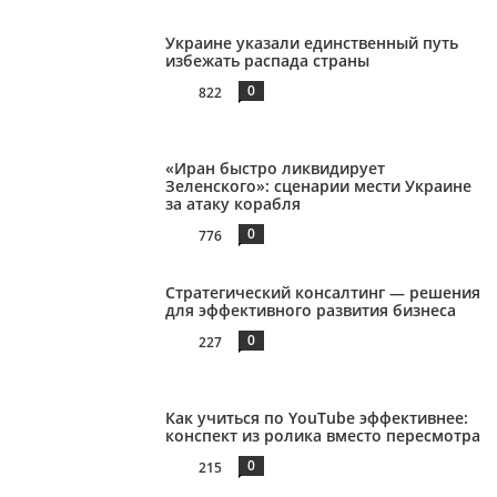
Украине указали единственный путь
избежать распада страны
0
822
«Иран быстро ликвидирует
Зеленского»: сценарии мести Украине
за атаку корабля
0
776
Стратегический консалтинг — решения
для эффективного развития бизнеса
0
227
Как учиться по YouTube эффективнее:
конспект из ролика вместо пересмотра
0
215