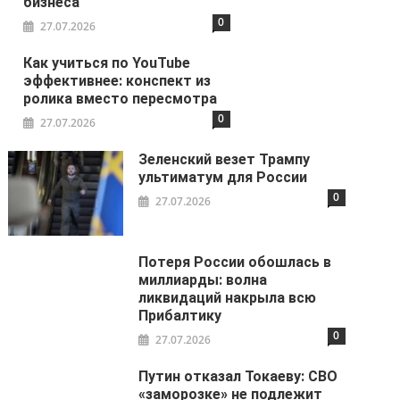
бизнеса
0
27.07.2026
Как учиться по YouTube
эффективнее: конспект из
ролика вместо пересмотра
0
27.07.2026
Зеленский везет Трампу
ультиматум для России
0
27.07.2026
Потеря России обошлась в
миллиарды: волна
ликвидаций накрыла всю
Прибалтику
0
27.07.2026
Путин отказал Токаеву: СВО
«заморозке» не подлежит