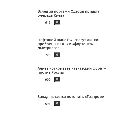
Вслед за портами Одессы пришла
очередь Киева
0
615
Нефтяной шанс РФ: спасут ли нас
пробоины в НПЗ и «форточка»
Дмитриева?
0
726
Алиев «открывает кавказский фронт»
против России
0
909
Запад пытается потопить «Газпром»
0
594