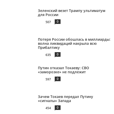
Зеленский везет Трампу ультиматум
для России
0
507
Потеря России обошлась в миллиарды:
волна ликвидаций накрыла всю
Прибалтику
0
635
Путин отказал Токаеву: СВО
«заморозке» не подлежит
0
597
Зачем Токаев передал Путину
«сигналы» Запада
0
454