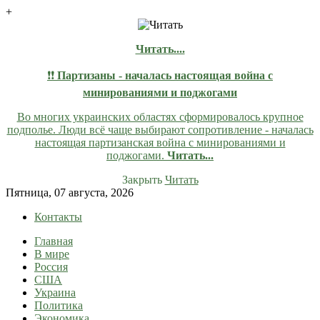
+
Читать....
❗❗
Партизаны - началась настоящая война с
минированиями и поджогами
Во многих украинских областях сформировалось крупное
подполье. Люди всё чаще выбирают сопротивление - началась
настоящая партизанская война с минированиями и
поджогами.
Читать...
Закрыть
Читать
Skip
Пятница, 07 августа, 2026
to
Контакты
content
Главная
lentaruss
lentaruss — Новости
В мире
Россия
США
Украина
Политика
Экономика