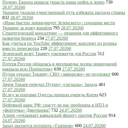
Почему Европа решила украсть наши нефть и зерно
739
28.07.2026
0
Украине указали единственный путь избежать распада страны
832
28.07.2026
0
«Иран быстро ликвидирует Зеленского»: сценарии мести
Украине за атаку корабля
795
28.07.2026
0
Стратегический консалтинг — решения для эффективного
развития бизнеса
234
27.07.2026
0
Как учиться по YouTube эффективнее: конспект из ролика
вместо пересмотра
220
27.07.2026
0
Зеленский везет Трампу ультиматум для России
512
27.07.2026
0
Потеря России обошлась в миллиарды: волна ликвидаций
накрыла всю Прибалтику
639
27.07.2026
0
Путин отказал Токаеву: СВО «заморозке» не подлежит
600
27.07.2026
0
Зачем Токаев передал Путину «сигналы» Запада
461
27.07.2026
0
Вслед за портами Одессы пришла очередь Киева
623
27.07.2026
0
Нефтяной шанс РФ: спасут ли нас пробоины в НПЗ и
«форточка» Дмитриева?
732
24.07.2026
0
Алиев «открывает кавказский фронт» против России
914
24.07.2026
0
Запад пытается потопить «Газпром»
600
24.07.2026
0