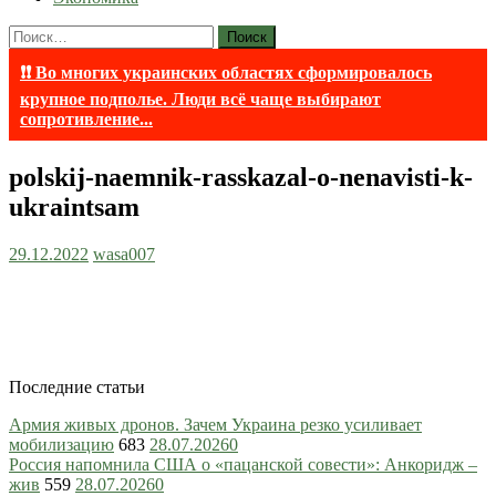
Найти:
❗❗ Во многих украинских областях сформировалось
крупное подполье. Люди всё чаще выбирают
сопротивление...
polskij-naemnik-rasskazal-o-nenavisti-k-
ukraintsam
29.12.2022
wasa007
Последние статьи
Армия живых дронов. Зачем Украина резко усиливает
мобилизацию
683
28.07.2026
0
Россия напомнила США о «пацанской совести»: Анкоридж –
жив
559
28.07.2026
0