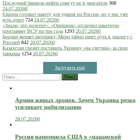
Последний баррель нефти сожгут не в двигателе
368
24.07.2026
0
Европа готовит ракету для ударов по России, но у нас уже
есть ответ
724
24.07.2026
0
«Знали, что полетит»: «Орешник» отсрочил ракетную
программу ВСУ на три года
1293
20.07.2026
0
Берлин меняет риторику: Мерц тайно ищет путь к диалогу с
Россией
842
20.07.2026
0
Казахстан грозит поставить Украину «на счетчик» за свои
танкеры
1254
20.07.2026
0
Загрузить ещё
Найти:
Армия живых дронов. Зачем Украина резко
усиливает мобилизацию
28.07.2026
0
Россия напомнила США о «пацанской