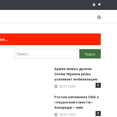
е...
Найти:
Армия живых дронов.
Зачем Украина резко
усиливает мобилизацию
0
28.07.2026
Россия напомнила США о
«пацанской совести»:
Анкоридж – жив
0
28.07.2026