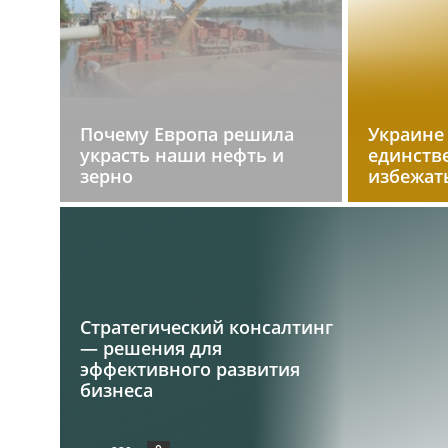
Почему Европа решила
Украине
украсть наши нефть и
единств
зерно
избежат
Стратегический консалтинг
— решения для
эффективного развития
бизнеса