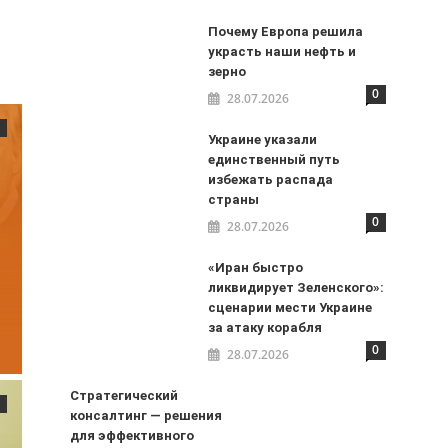
Почему Европа решила
украсть наши нефть и
зерно
0
28.07.2026
Украине указали
единственный путь
избежать распада
страны
0
28.07.2026
«Иран быстро
ликвидирует Зеленского»:
сценарии мести Украине
за атаку корабля
0
28.07.2026
Стратегический
консалтинг — решения
для эффективного