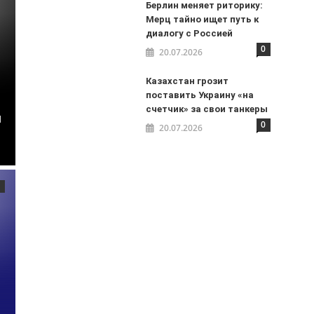
Берлин меняет риторику:
Мерц тайно ищет путь к
диалогу с Россией
0
20.07.2026
Казахстан грозит
поставить Украину «на
счетчик» за свои танкеры
я
0
20.07.2026