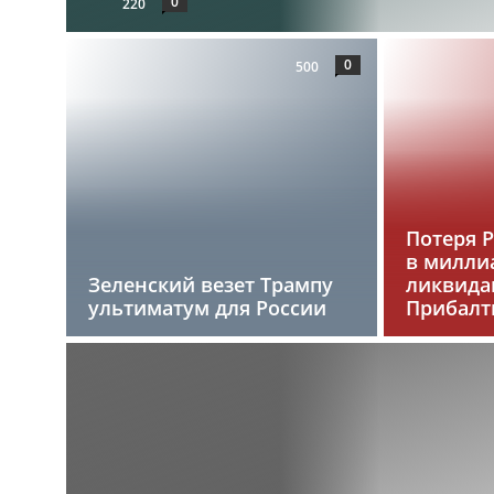
0
220
0
500
Потеря 
в милли
Зеленский везет Трампу
ликвида
ультиматум для России
Прибалт