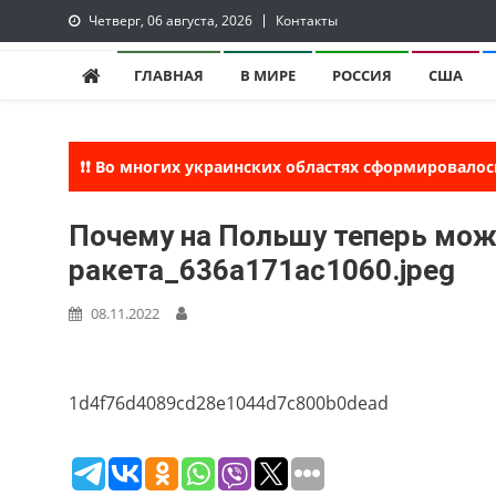
Skip
Четверг, 06 августа, 2026
Контакты
to
lentaruss
lentaruss — Новости
content
ГЛАВНАЯ
В МИРЕ
РОССИЯ
США
❗❗ Во многих украинских областях сформировалос
Почему на Польшу теперь мож
ракета_636a171ac1060.jpeg
08.11.2022
1d4f76d4089cd28e1044d7c800b0dead