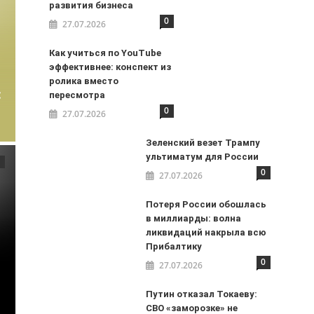
развития бизнеса
0
27.07.2026
Как учиться по YouTube
эффективнее: конспект из
ролика вместо
:
пересмотра
0
27.07.2026
Зеленский везет Трампу
ультиматум для России
0
27.07.2026
Потеря России обошлась
в миллиарды: волна
ликвидаций накрыла всю
Прибалтику
0
27.07.2026
Путин отказал Токаеву:
СВО «заморозке» не