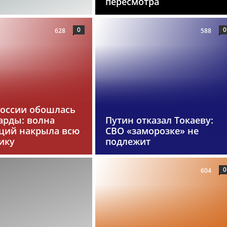
пересмотра
0
0
628
588
России обошлась
арды: волна
Путин отказал Токаеву:
ций накрыла всю
СВО «заморозке» не
ику
подлежит
0
604