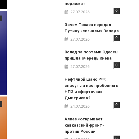
подлежит
0
27.07.2026
Зачем Токаев передал
Путину «сигналы» Запада
0
27.07.2026
Вслед за портами Одессы
пришла очередь Киева
0
27.07.2026
Нефтяной шанс РФ:
спасут ли нас пробоины в
НПЗ и «форточка»
Дмитриева?
0
24.07.2026
Алиев «открывает
кавказский фронт»
против России
0