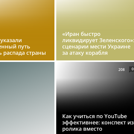
«Иран быстро
 указали
ликвидирует Зеленского»
енный путь
сценарии мести Украине
ь распада страны
за атаку корабля
0
208
Как учиться по YouTube
эффективнее: конспект из
ролика вместо