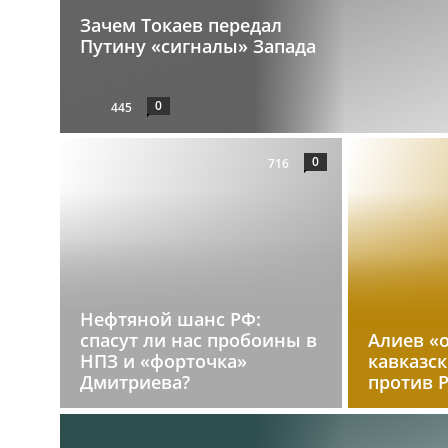
Зачем Токаев передал
Путину «сигналы» Запада
0
445
0
716
Нефтяной шанс РФ:
спасут ли нас пробоины в
Алиев «
НПЗ и «форточка»
кавказс
Дмитриева?
против 