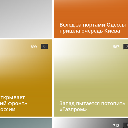
Вслед за портами Одессы
пришла очередь Киева
0
0
899
587
открывает
кий фронт»
Запад пытается потопить
России
«Газпром»
0
712