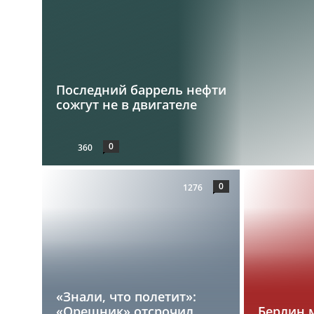
Последний баррель нефти
сожгут не в двигателе
0
360
0
1276
«Знали, что полетит»:
«Орешник» отсрочил
Берлин 