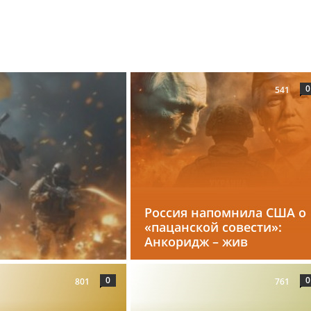
0
541
Россия напомнила США о
«пацанской совести»:
Анкоридж – жив
0
0
801
761