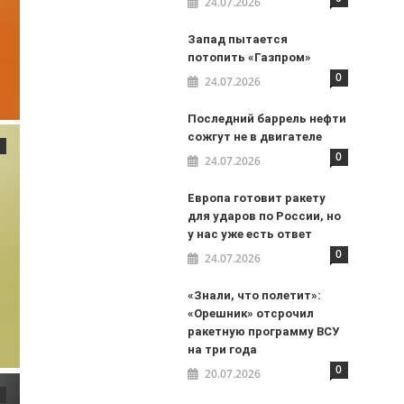
24.07.2026
Запад пытается
потопить «Газпром»
0
24.07.2026
Последний баррель нефти
сожгут не в двигателе
0
24.07.2026
Европа готовит ракету
для ударов по России, но
у нас уже есть ответ
0
24.07.2026
«Знали, что полетит»:
«Орешник» отсрочил
ракетную программу ВСУ
на три года
0
20.07.2026