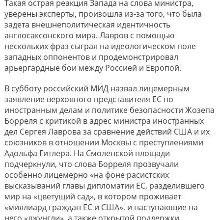
Такая острая реакция Запада на слова министра,
уверены эксперты, произошла из-за того, что была
задета внешнеполитическая идентичность
англосаксонского мира. Лавров с помощью
нескольких фраз сыграл на идеологическом поле
западных оппонентов и продемонстрировал
арьергардные бои между Россией и Европой.
В субботу российский МИД назвал лицемерным
заявление верховного представителя ЕС по
иностранным делам и политике безопасности Жозепа
Борреля с критикой в адрес министра иностранных
дел Сергея Лаврова за сравнение действий США и их
союзников в отношении Москвы с преступлениями
Адольфа Гитлера. На Смоленской площади
подчеркнули, что слова Борреля прозвучали
особенно лицемерно «на фоне расистских
высказываний главы дипломатии ЕС, разделившего
мир на «цветущий сад», в котором проживает
«миллиард граждан ЕС и США», и наступающие на
него «джунгли», а также открытой поддержки