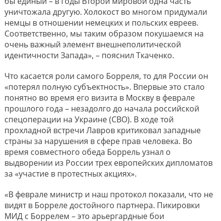
бы единый – в годы Второй мировой одна часть
уничтожала другую. Холокост во многом придумали
немцы в отношении немецких и польских евреев.
Соответственно, мы таким образом покушаемся на
очень важный элемент внешнеполитической
идентичности Запада», – пояснил Ткаченко.
Что касается роли самого Борреля, то для России он
«потерял полную субъектность». Впервые это стало
понятно во время его визита в Москву в феврале
прошлого года – незадолго до начала российской
спецоперации на Украине (СВО). В ходе той
прохладной встречи Лавров критиковал западные
страны за нарушения в сфере прав человека. Во
время совместного обеда Боррель узнал о
выдворении из России трех европейских дипломатов
за «участие в протестных акциях».
«В феврале министр и наш протокол показали, что не
видят в Борреле достойного партнера. Пикировки
МИД с Боррелем – это арьергардные бои