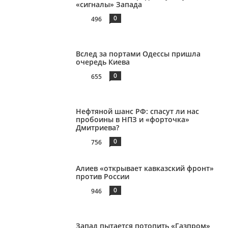
«сигналы» Запада
0
496
Вслед за портами Одессы пришла
очередь Киева
0
655
Нефтяной шанс РФ: спасут ли нас
пробоины в НПЗ и «форточка»
Дмитриева?
0
756
Алиев «открывает кавказский фронт»
против России
0
946
Запад пытается потопить «Газпром»