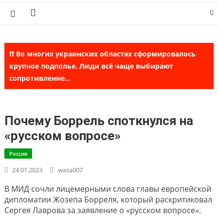
Skip
to
content
❗❗ Во многих украинских областях сформировалось
крупное подполье. Люди всё чаще выбирают
сопротивление...
Почему Боррель споткнулся на
«русском вопросе»
Россия
24.01.2023
wasa007
В МИД сочли лицемерными слова главы европейской
дипломатии Жозепа Борреля, который раскритиковал
Сергея Лаврова за заявление о «русском вопросе».