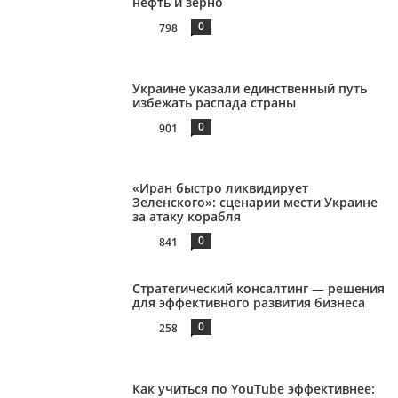
нефть и зерно
0
798
Украине указали единственный путь
избежать распада страны
0
901
«Иран быстро ликвидирует
Зеленского»: сценарии мести Украине
за атаку корабля
0
841
Стратегический консалтинг — решения
для эффективного развития бизнеса
0
258
Как учиться по YouTube эффективнее: