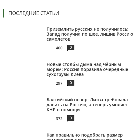
ПОСЛЕДНИЕ СТАТЬИ
Приземлить русских не получилось:
Запад получил по шее, лишив Россию
самолетов
0
400
Новые столбы дыма над Чёрным
морем: Россия поразила очередные
сухогрузы Киева
0
297
Балтийский позор: Литва требовала
давить на Россию, а теперь умоляет
КНР о помощи
0
372
Как правильно подобрать размер
компрессионного трикотажа и не