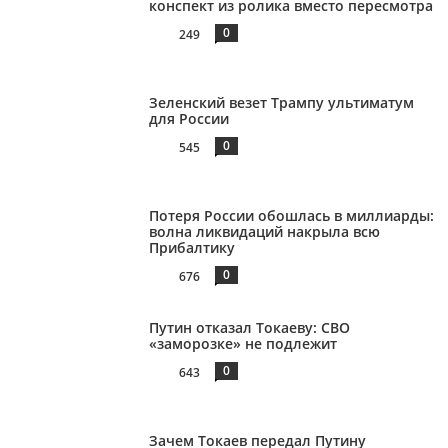
конспект из ролика вместо пересмотра
0
249
Зеленский везет Трампу ультиматум
для России
0
545
Потеря России обошлась в миллиарды:
волна ликвидаций накрыла всю
Прибалтику
0
676
Путин отказал Токаеву: СВО
«заморозке» не подлежит
0
643
Зачем Токаев передал Путину